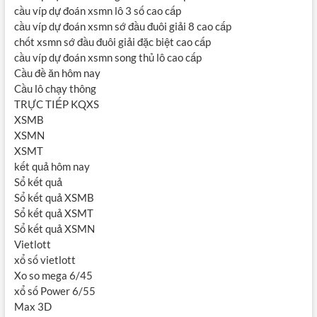
cầu víp dự đoán xsmn lô 3 số cao cấp
cầu víp dự đoán xsmn sớ đầu đuôi giải 8 cao cấp
chốt xsmn sớ đầu đuôi giải đặc biệt cao cấp
cầu víp dự đoán xsmn song thủ lô cao cấp
Cầu đề ăn hôm nay
Cầu lô chạy thông
TRỰC TIẾP KQXS
XSMB
XSMN
XSMT
kết quả hôm nay
Sổ kết quả
Sổ kết quả XSMB
Sổ kết quả XSMT
Sổ kết quả XSMN
Vietlott
xổ số vietlott
Xo so mega 6/45
xổ số Power 6/55
Max 3D