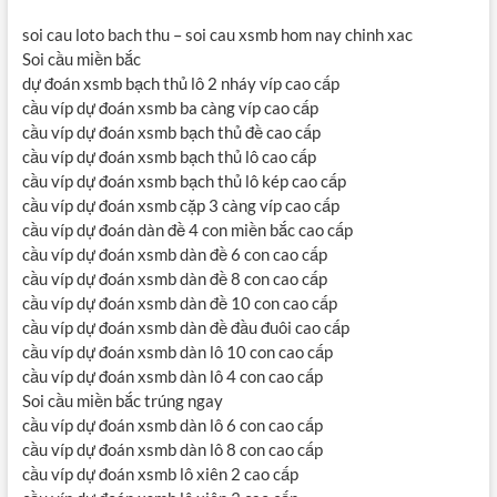
soi cau loto bach thu – soi cau xsmb hom nay chinh xac
Soi cầu miền bắc
dự đoán xsmb bạch thủ lô 2 nháy víp cao cấp
cầu víp dự đoán xsmb ba càng víp cao cấp
cầu víp dự đoán xsmb bạch thủ đề cao cấp
cầu víp dự đoán xsmb bạch thủ lô cao cấp
cầu víp dự đoán xsmb bạch thủ lô kép cao cấp
cầu víp dự đoán xsmb cặp 3 càng víp cao cấp
cầu víp dự đoán dàn đề 4 con miền bắc cao cấp
cầu víp dự đoán xsmb dàn đề 6 con cao cấp
cầu víp dự đoán xsmb dàn đề 8 con cao cấp
cầu víp dự đoán xsmb dàn đề 10 con cao cấp
cầu víp dự đoán xsmb dàn đề đầu đuôi cao cấp
cầu víp dự đoán xsmb dàn lô 10 con cao cấp
cầu víp dự đoán xsmb dàn lô 4 con cao cấp
Soi cầu miền bắc trúng ngay
cầu víp dự đoán xsmb dàn lô 6 con cao cấp
cầu víp dự đoán xsmb dàn lô 8 con cao cấp
cầu víp dự đoán xsmb lô xiên 2 cao cấp