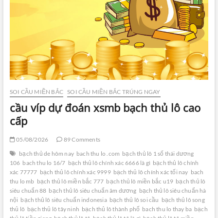
cấp
SOI CẦU MIỀN BẮC
SOI CẦU MIỀN BẮC TRÚNG NGAY
cầu víp dự đoán xsmb bạch thủ lô cao
cấp
05/08/2026
89 Comments
bạch thủ de hôm nay
bach thu lo .com
bạch thủ lô 1 số thái dương
106
bach thu lo 16/7
bạch thủ lô chính xác 6666 là gì
bạch thủ lô chính
xác 77777
bạch thủ lô chính xác 9999
bạch thủ lô chính xác tối nay
bach
thu lo mb
bạch thủ lô miền bắc 777
bạch thủ lô miền bắc u19
bạch thủ lô
siêu chuẩn 88
bạch thủ lô siêu chuẩn âm dương
bạch thủ lô siêu chuẩn hà
nội
bạch thủ lô siêu chuẩn indonesia
bạch thủ lô soi cầu
bạch thủ lô song
thủ lô
bạch thủ lô tây ninh
bạch thủ lô thành phố
bach thu lo thay ba
bạch