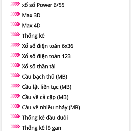
xổ số Power 6/55
Max 3D
Max 4D
Thống kê
Xổ số điện toán 6x36
Xổ số điện toán 123
Xổ số thần tài
Cầu bạch thủ (MB)
Cầu lật liên tục (MB)
Cầu về cả cặp (MB)
Cầu về nhiều nháy (MB)
Thống kê đầu đuôi
Thống kê lô gan