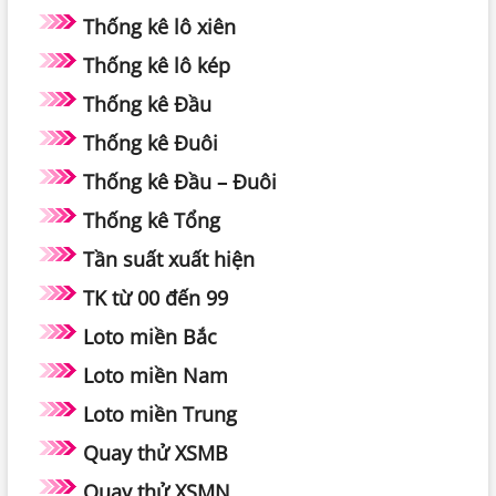
Thống kê lô xiên
Thống kê lô kép
Thống kê Đầu
Thống kê Đuôi
Thống kê Đầu – Đuôi
Thống kê Tổng
Tần suất xuất hiện
TK từ 00 đến 99
Loto miền Bắc
Loto miền Nam
Loto miền Trung
Quay thử XSMB
Quay thử XSMN