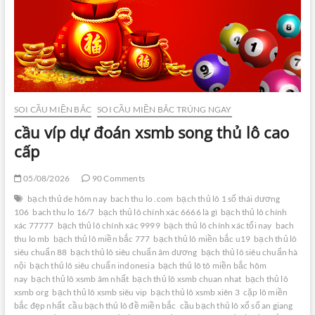
SOI CẦU MIỀN BẮC
SOI CẦU MIỀN BẮC TRÚNG NGAY
cầu víp dự đoán xsmb song thủ lô cao
cấp
05/08/2026
90 Comments
bạch thủ de hôm nay
bach thu lo .com
bạch thủ lô 1 số thái dương
106
bach thu lo 16/7
bạch thủ lô chính xác 6666 là gì
bạch thủ lô chính
xác 77777
bạch thủ lô chính xác 9999
bạch thủ lô chính xác tối nay
bach
thu lo mb
bạch thủ lô miền bắc 777
bạch thủ lô miền bắc u19
bạch thủ lô
siêu chuẩn 88
bạch thủ lô siêu chuẩn âm dương
bạch thủ lô siêu chuẩn hà
nội
bạch thủ lô siêu chuẩn indonesia
bạch thủ lô tô miền bắc hôm
nay
bạch thủ lô xsmb âm nhất
bạch thủ lô xsmb chuan nhat
bạch thủ lô
xsmb org
bạch thủ lô xsmb siêu vip
bạch thủ lô xsmb xiên 3
cặp lô miền
bắc đẹp nhất
cầu bạch thủ lô đề miền bắc
cầu bạch thủ lô xổ số an giang