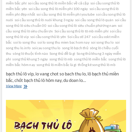
miền bắc phí
soi cầu song thủ lô miền bắc về cả cặp
soi cầu song thủ lô
miền bắc yên
soi cầu song thủ lô miễn phí 100 ngày
soi cầu song thủ lô
miễn phí đẹp nhất
soi cầu song thủ lô miễn phí youtube
soi cầu song thủ lô
nuôi
soi cầu song thủ lô nuôi khung 3 ngày
soi cầu song thủ lô quán
soi cầu
song thủ lô siêu chuẩn 00
soi cầu song thủ lô siêu chuẩn phương nam
soi
cầu song thủ lô siêu chuẩn ưx
Soi cầu song thủ lô tô mb miễn phí
soi cầu
song thủ lô vip
soi cầu song thủ lô yên
Soi cầu stl 247
soi cầu xskt miền
bắc
soi lo song thu
soi lo song thu mien bac hom nay
soi song thu lo
soi
song thu lo.info
soicau song thu lo
song lô bạch thủ
sông lô chiều cuối
thu
sông lô thuộc tỉnh nào
Song thủ đề là gì
Song thủ khung 3 ngày miễn
phí
song thủ khung 5 ngày
song thủ lô mb
song thủ lô miền bắc
song thủ lô
miền bắc hôm nay
song thủ lô miền bắc là gì
thống kê song thủ lô mb
bạch thủ lô vip, io vang chot so bach thu lo, lô bạch thủ miền
bắc, chốt bạch thủ lô hôm nay, du doan lo…
cầu
View More
víp
dự
đoán
xsmb
song
thủ
lô
cao