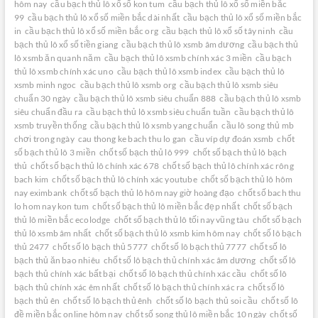
hôm nay
cầu bạch thủ lô xổ số kon tum
cầu bạch thủ lô xổ số miền bắc
99
cầu bạch thủ lô xổ số miền bắc dài nhất
cầu bạch thủ lô xổ số miền bắc
in
cầu bạch thủ lô xổ số miền bắc org
cầu bạch thủ lô xổ số tây ninh
cầu
bạch thủ lô xổ số tiền giang
cầu bạch thủ lô xsmb âm dương
cầu bạch thủ
lô xsmb ăn quanh năm
cầu bạch thủ lô xsmb chính xác 3 miền
cầu bạch
thủ lô xsmb chính xác uno
cầu bạch thủ lô xsmb index
cầu bạch thủ lô
xsmb minh ngoc
cầu bạch thủ lô xsmb org
cầu bạch thủ lô xsmb siêu
chuẩn 30 ngày
cầu bạch thủ lô xsmb siêu chuẩn 888
cầu bạch thủ lô xsmb
siêu chuẩn đầu ra
cầu bạch thủ lô xsmb siêu chuẩn tuần
cầu bạch thủ lô
xsmb truyền thống
cầu bạch thủ lô xsmb yang chuẩn
cầu lô song thủ mb
chơi trong ngày
cau thong ke bach thu lo gan
cầu víp dự đoán xsmb
chốt
số bạch thủ lô 3 miền
chốt số bạch thủ lô 999
chốt số bạch thủ lô bạch
thủ
chốt số bạch thủ lô chính xác 678
chốt số bạch thủ lô chính xác rông
bach kim
chốt số bạch thủ lô chính xác youtube
chốt số bạch thủ lô hôm
nay eximbank
chốt số bạch thủ lô hôm nay giờ hoàng đạo
chốt số bach thu
lo hom nay kon tum
chốt số bạch thủ lô miền bắc đẹp nhất
chốt số bạch
thủ lô miền bắc ecolodge
chốt số bạch thủ lô tối nay vũng tàu
chốt số bạch
thủ lô xsmb âm nhất
chốt số bạch thủ lô xsmb kim hôm nay
chốt số lô bạch
thủ 2477
chốt số lô bạch thủ 5777
chốt số lô bạch thủ 7777
chốt số lô
bạch thủ ăn bao nhiêu
chốt số lô bạch thủ chính xác âm dương
chốt số lô
bạch thủ chính xác bất bại
chốt số lô bạch thủ chính xác cầu
chốt số lô
bạch thủ chính xác êm nhất
chốt số lô bạch thủ chính xác ra
chốt số lô
bạch thủ ên
chốt số lô bạch thủ ênh
chốt số lô bạch thủ soi cầu
chốt số lô
đề miền bắc online hôm nay
chốt số song thủ lô miền bắc 10 ngày
chốt số