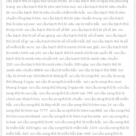
cầu bạch thủ lô ngày mai là bao nhiêu
soi cầu bạch thủ lô ngày mai phuong
trang
soi cầu bạch thủ lô phú yên hôm nay
soi cầu bạch thủ lô siêu chuẩn
de
soi cầu bạch thủ lô siêu chuẩn nhất miền bắc
soi cầu bạch thủ lô siêu
chuẩn rồng bạch kim
soi cầu bạch thủ lô siêu chuẩn trung
soi cầu bạch
thủ lô siêu vip exe
soi cầu bạch thủ lô siêu vip lô miền bắc
soi cầu bạch thủ
lô tây ninh
soi cầu bạch thủ lô xổ số 88
soi cầu bạch thủ lô xổ số âm
soi
cầu bạch thủ lô xổ số an giang
soi cầu bạch thủ lô xổ số edm
soi cầu bạch
thủ lô xổ số gì
soi cầu bạch thủ lô xổ số miền bắc bộ
soi cầu bạch thủ lô xổ
số miền bắc euro
soi cầu bạch thủ lô xsmb chính xác giải
soi cầu bạch thủ
lô xsmb chính xác phí
soi cầu bạch thủ lô xsmb chính xác quốc tế
soi cầu
bạch thủ lô xsmb siêu chuẩn 08
soi cầu bạch thủ lô xsmb siêu chuẩn
100
soi cầu bạch thủ lô xsmb siêu chuẩn 100 ngày
soi cầu bạch thủ lô
xsmb siêu chuẩn 8888
soi cầu btl miền bắc
soi cầu lô bạch thủ 888
Soi
cầu lô chính xác 100 đánh lô không lỗ
soi cầu lô song thủ
soi cầu lô song
thủ khung 3 ngày
soi cầu lô song thủ miền bắc
soi cau lo song thu nuoi
khung 3 ngay
soi cầu song thủ khung 3 ngày mb
Soi cầu song thủ lô
soi cầu
song thủ lô cao cấp
soi cầu song thủ lô chính xác 789
soi cầu song thủ lô
chính xác khánh hòa
soi cầu song thủ lô chuẩn
soi cầu sông thủ lô đề miền
bắc
soi cầu song thủ lô đẹp nhất
soi cầu song thủ lô hôm nay 24
soi cầu
song thủ lô hôm nay 7777
soi cầu song thủ lô hôm nay 888
soi cầu song thủ
lô hôm nay eximbank
soi cầu song thủ lô hôm nay karaoke
soi cau song thu
lo kep
soi cầu song thủ lô mb
soi cầu song thủ lô miền bắc
soi cầu song thủ
lô miền bắc 100 ngày
soi cầu song thủ lô miền bắc 15/4
soi cầu song thủ lô
miền bắc 365
soi cầu song thủ lô miền bắc bạc nhớ
soi cầu song thủ lô