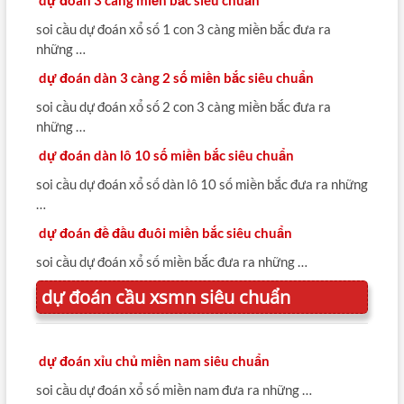
dự đoán 3 càng miền bắc siêu chuẩn
soi cầu dự đoán xổ số 1 con 3 càng miền bắc đưa ra
những …
dự đoán dàn 3 càng 2 số miền bắc siêu chuẩn
soi cầu dự đoán xổ số 2 con 3 càng miền bắc đưa ra
những …
dự đoán dàn lô 10 số miền bắc siêu chuẩn
soi cầu dự đoán xổ số dàn lô 10 số miền bắc đưa ra những
…
dự đoán đề đầu đuôi miền bắc siêu chuẩn
soi cầu dự đoán xổ số miền bắc đưa ra những …
dự đoán cầu xsmn siêu chuẩn
dự đoán xỉu chủ miền nam siêu chuẩn
soi cầu dự đoán xổ số miền nam đưa ra những …