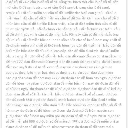
lô đề xổ số 247
cầu lô đề xổ số đài vũng tàu bạch thủ
cầu lô đề xổ số ước
mơ
cầu lô đề xsmb atrungroi
cầu lô đề xsmb khung
cầu lô đề xsmb
remix
cầu số đề 3 miền 68
cầu số đề 3 miền đánh đề con gì
cầu số đề 3
miền êm nhất
cầu số đề 3 miền en
cầu số đề 3 miền kênh soi
cầu số đề 3
miền kèo
cầu số đề 3 miền là bao nhiêu
cầu số đề 3 miền tính
cầu số đề
chính xác 5p20
cầu số đề chính xác bất bại
cầu số đề chính xác trăm
cầu
số đề chính xác vinh
cầu số đề miền bắc 90 ngày
cầu số đề miền bắc ông
nội ơi
cầu số đề miền bắc online chuẩn nhất
cho số lô đề hôm nay
chốt số
đề chuẩn miễn phí
chốt số lô đề mb hôm nay
dàn đề 4 số miền bắc
dàn đề
8 số miền bắc
dàn đề đầu đuôi cao cấp
dàn đề đầu đuôi mb
dàn đề miền
bắc a trúng rồi
dàn đề xổ số miền bắc
dàn đề xsmb tối nay 3d
dàn đề xsmb
tối nay 777
dàn đề xsmb tối nay gì
dàn đề xsmb tối nay online
dàn đề xsmb
tối nay quay ở đâu
dàn đề xsmb tối nay xin
dau duoi cam ra lo gi mien
bac
dau duoi loto mien bac
de dau duoi lau ra
du doan dau duoi mien
bac
dự đoán dàn đề hôm nay 7777
dự đoán dàn đề hôm nay ngày
dự đoán
dàn đề hôm nay yelan
dự đoán dàn đề miền bắc hôm nay
dự đoán dàn đề
xổ số 365 ngày
dự đoán dàn đề xổ số dự đoán
dự đoán dàn đề xổ số itel
dự
đoán dàn đề xổ số thần tài miền bắc
dự đoán dàn đề xổ số xsmb
dự đoán
dàn đề xsmb 888
dự đoán dàn đề xsmb kubet
dự đoán đầu đuôi 3 miền
bắc trung nam
dự đoán đầu đuôi miền bắc hôm nay
dự đoán kết quả số đề
hôm nay
dự đoán số đề hôm nay 3 con
dự đoán số đề hôm nay ăn con
gì
dự đoán số đề hôm nay miễn phí
dự đoán số đề miễn phí 2018
dự đoán
số đề miễn phí 888
dự đoán số đề miễn phí 99
dự đoán số đề miễn phí an
giang
dự đoán số đề miễn phí phương trang
dự đoán số đề ngày mai 4