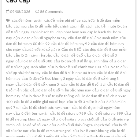
09/08/2026
86 Comments
các đề hôm nay ăn
các đề miễn phí office
cách đánh đề dàn miền
bắc
cách soi cầu lô đề miền bắc chính xác nhất
cách vào tiền nuôi lô dàn
đề 8 số 5 ngày
cap lo bach thu dep nhat hom nay
cap lo bach thu hom
nay
cặp lô dàn đề 8 số ngày hôm nay
cầu dàn đề 8 số ăn quanh năm
cầu
dàn đề hôm nay 00 đến 99
cầu dàn đề hôm nay 99
cầu dàn đề hôm nay
cho ngày
cầu dàn đề xổ số giá rẻ
Cầu de 8 SỐ
cầu đẹp dàn đề 8 con miền
bắc
cầu lô 2 nháy miền bắc
cầu lô dàn đề 8 số
cầu lô dàn đề 8 số 3
ngày
cầu lô dàn đề 8 số 888
cầu lô dàn đề 8 số ăn quanh năm
cầu lô dàn
đề 8 số chạy quanh năm
cầu lô dàn đề 8 số chính xác 100
cầu lô dàn đề 8
số đẹp nhất hôm nay
cầu lô dàn đề 8 số hình quả trám
cầu lô dàn đề 8 số
hôm nay
cầu lô dàn đề 8 số khung 2 ngày
cầu lô dàn đề 8 số khung 3
ngày
cầu lô dàn đề 8 số khung 5 ngày
cầu lô dàn đề 8 số là gì
cầu lô dàn đề
8 số miền bắc
cầu lô dàn đề 8 số miền bắc hôm nay
cầu lô dàn đề 8 số ngày
hôm nay
cầu lô dàn đề 8 số truyền thống
cầu lô de dàn đề 8 số chính xác
100
cầu lô đề 3 miền giải mã số học
cầu lô đề 3 miền it
cầu lô đề 3 miền
quý 7 soi
cầu lô đề chính xác ray churn
cầu lô đề đẹp nhất ngày hôm
nay
cầu lô đề hôm nay ăn
cầu lô đề siêu vip 789
cầu lô đề siêu vip 999
cầu
lô đề siêu vip khung 3 ngày
cầu lô đề siêu víp vua chốt số
cầu lô đề siêu vip
xsmb
cầu lô đề xổ số 247
cầu lô đề xổ số đài vũng tàu bạch thủ
cầu lô đề
xổ số ước mơ
cầu lô đề xsmb atrungroi
cầu lô đề xsmb khung
cầu lô đề
xsmb remix
cầu số đề 3 miền 68
cầu số đề 3 miền đánh đề con gì
cầu số