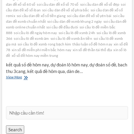
dàn đề xổ số 60 số
soi cầu dàn đề xổ số 70 số
soi cầu dàn đề xổ số đẹp
soi
cầu dàn đề xổ số iban
soi cầu dàn đề xổ số phía bắc
soi cầu dàn đề xổ số
remix
soi cầu dàn đề xổ số tiền giang
soi cầu dàn đề xổ số yên bái
soi cầu
dàn đề xsmb chuẩn nhất
soi cầu dàn đề xsmb khung 2 ngày
soi cầu dàn đề
xsmb online chuẩn nhất
soi cầu đề đầu đuôi
soi cầu lô đề miền bắc
888
soi cầu lô đề ngày hôm nay
soi cầu lô đề xsmb 24h
soi cầu lô đề xsmb
366
soi cầu lô đề xsmb âm
soi cầu lô đề xsmb ăn tiền
soi cầu lô đề xsmb
gia mã
soi cầu lô đề xsmb rong bạch kim
thảo luận số đề hôm nay
xin số đề
78
xin số đề miễn phí miền bắc hôm nay
xin số đề thần tài thổ địa
xin số lô
đề
xổ số đề hôm nay miền trung
kết quả số đề hôm nay, dự đoán lô hôm nay, dự đoán số đề, bach
thu 3cang, kết quả đề hôm qua, dàn de…
cầu
View More
víp
dự
đoán
xsmb
dàn
đề
8
con
cao
Search
cấp