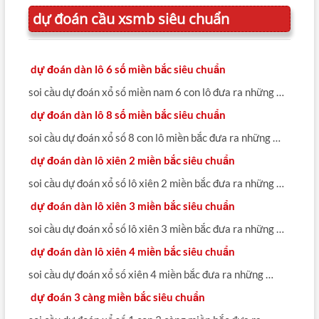
dự đoán cầu xsmb siêu chuẩn
dự đoán dàn lô 6 số miền bắc siêu chuẩn
soi cầu dự đoán xổ số miền nam 6 con lô đưa ra những …
dự đoán dàn lô 8 số miền bắc siêu chuẩn
soi cầu dự đoán xổ số 8 con lô miền bắc đưa ra những …
dự đoán dàn lô xiên 2 miền bắc siêu chuẩn
soi cầu dự đoán xổ số lô xiên 2 miền bắc đưa ra những …
dự đoán dàn lô xiên 3 miền bắc siêu chuẩn
soi cầu dự đoán xổ số lô xiên 3 miền bắc đưa ra những …
dự đoán dàn lô xiên 4 miền bắc siêu chuẩn
soi cầu dự đoán xổ số xiên 4 miền bắc đưa ra những …
dự đoán 3 càng miền bắc siêu chuẩn