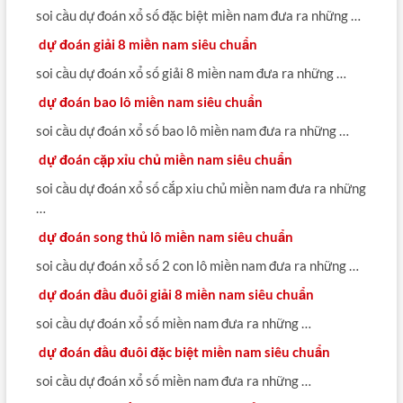
soi cầu dự đoán xổ số đặc biệt miền nam đưa ra những …
dự đoán giải 8 miền nam siêu chuẩn
soi cầu dự đoán xổ số giải 8 miền nam đưa ra những …
dự đoán bao lô miền nam siêu chuẩn
soi cầu dự đoán xổ số bao lô miền nam đưa ra những …
dự đoán cặp xỉu chủ miền nam siêu chuẩn
soi cầu dự đoán xổ số cắp xiu chủ miền nam đưa ra những
…
dự đoán song thủ lô miền nam siêu chuẩn
soi cầu dự đoán xổ số 2 con lô miền nam đưa ra những …
dự đoán đầu đuôi giải 8 miền nam siêu chuẩn
soi cầu dự đoán xổ số miền nam đưa ra những …
dự đoán đầu đuôi đặc biệt miền nam siêu chuẩn
soi cầu dự đoán xổ số miền nam đưa ra những …