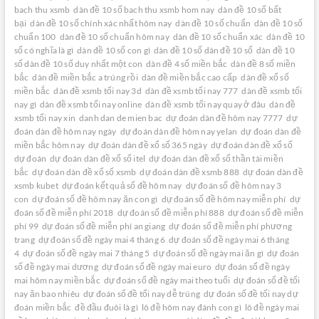
bach thu xsmb
dàn đề 10 số bach thu xsmb hom nay
dàn đề 10 số bất
bại
dàn đề 10 số chính xác nhất hôm nay
dàn đề 10 số chuẩn
dàn đề 10 số
chuẩn 100
dàn đề 10 số chuẩn hôm nay
dàn đề 10 số chuẩn xác
dàn đề 10
số có nghĩa là gì
dàn đề 10 số con gì
dàn đề 10 số dàn đề 10 số
dàn đề 10
số dàn đề 10 số duy nhất một con
dàn đề 4 số miền bắc
dàn đề 8 số miền
bắc
dàn đề miền bắc a trúng rồi
dàn đề miền bắc cao cấp
dàn đề xổ số
miền bắc
dàn đề xsmb tối nay 3d
dàn đề xsmb tối nay 777
dàn đề xsmb tối
nay gì
dàn đề xsmb tối nay online
dàn đề xsmb tối nay quay ở đâu
dàn đề
xsmb tối nay xin
danh dan de mien bac
dự đoán dàn đề hôm nay 7777
dự
đoán dàn đề hôm nay ngày
dự đoán dàn đề hôm nay yelan
dự đoán dàn đề
miền bắc hôm nay
dự đoán dàn đề xổ số 365 ngày
dự đoán dàn đề xổ số
dự đoán
dự đoán dàn đề xổ số itel
dự đoán dàn đề xổ số thần tài miền
bắc
dự đoán dàn đề xổ số xsmb
dự đoán dàn đề xsmb 888
dự đoán dàn đề
xsmb kubet
dự đoán kết quả số đề hôm nay
dự đoán số đề hôm nay 3
con
dự đoán số đề hôm nay ăn con gì
dự đoán số đề hôm nay miễn phí
dự
đoán số đề miễn phí 2018
dự đoán số đề miễn phí 888
dự đoán số đề miễn
phí 99
dự đoán số đề miễn phí an giang
dự đoán số đề miễn phí phương
trang
dự đoán số đề ngày mai 4 tháng 6
dự đoán số đề ngày mai 6 tháng
4
dự đoán số đề ngày mai 7 tháng 5
dự đoán số đề ngày mai ăn gì
dự đoán
số đề ngày mai dương
dự đoán số đề ngày mai euro
dự đoán số đề ngày
mai hôm nay miền bắc
dự đoán số đề ngày mai theo tuổi
dự đoán số đề tối
nay ăn bao nhiêu
dự đoán số đề tối nay dễ trúng
dự đoán số đề tối nay dự
đoán miền bắc
đề đầu đuôi là gì
lô đề hôm nay đánh con gì
lô đề ngày mai