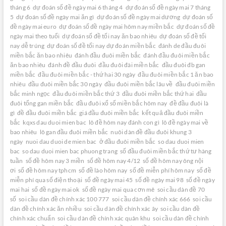
tháng 6
dự đoán số đề ngày mai 6 tháng 4
dự đoán số đề ngày mai 7 tháng
5
dự đoán số đề ngày mai ăn gì
dự đoán số đề ngày mai dương
dự đoán số
đề ngày mai euro
dự đoán số đề ngày mai hôm nay miền bắc
dự đoán số đề
ngày mai theo tuổi
dự đoán số đề tối nay ăn bao nhiêu
dự đoán số đề tối
nay dễ trúng
dự đoán số đề tối nay dự đoán miền bắc
đánh de đầu đuôi
miền bắc ăn bao nhiêu
đánh đầu đuôi miền bắc
đánh đầu đuôi miền bắc
ăn bao nhiêu
đánh đề đầu đuôi
đầu đuôi đài miền bắc
đầu đuôi đb gan
miền bắc
đầu đuôi miền bắc - thứ hai 30 ngày
đầu đuôi miền bắc 1 ăn bao
nhiêu
đầu đuôi miền bắc 30 ngày
đầu đuôi miền bắc lâu về
đầu đuôi miền
bắc minh ngọc
đầu đuôi miền bắc thứ 3
đầu đuôi miền bắc thứ hai
đầu
đuôi tổng gan miền bắc
đầu đuôi xổ số miền bắc hôm nay
đề đầu đuôi là
gì
đề đầu đuôi miền bắc
giá đầu đuôi miền bắc
kết quả đầu đuôi miền
bắc
kqxs dau duoi mien bac
lô đề hôm nay đánh con gì
lô đề ngày mai về
bao nhiêu
lô gan đầu đuôi miền bắc
nuôi dàn đề đầu đuôi khung 3
ngày
nuoi dau duoi de mien bac
ở đầu đuôi miền bắc
so dau duoi mien
bac
so dau duoi mien bac phuong trang
số đầu đuôi miền bắc thứ tư hàng
tuần
số đề hôm nay 3 miền
số đề hôm nay 4/12
số đề hôm nay ông nội
ơi
số đề hôm nay tphcm
số đề lào hôm nay
số đề miễn phí hôm nay
số đề
miễn phí qua số điện thoại
số đề ngày mai 45
số đề ngày mai 98
số đề ngày
mai hai
số đề ngày mai ok
số đề ngày mai qua cơn mê
soi cầu dàn đề 70
số
soi cầu dàn đề chính xác 100 777
soi cầu dàn đề chính xác 666
soi cầu
dàn đề chính xác ăn nhiều
soi cầu dàn đề chính xác ây
soi cầu dàn đề
chính xác chuẩn
soi cầu dàn đề chính xác quân khu
soi cầu dàn đề chính