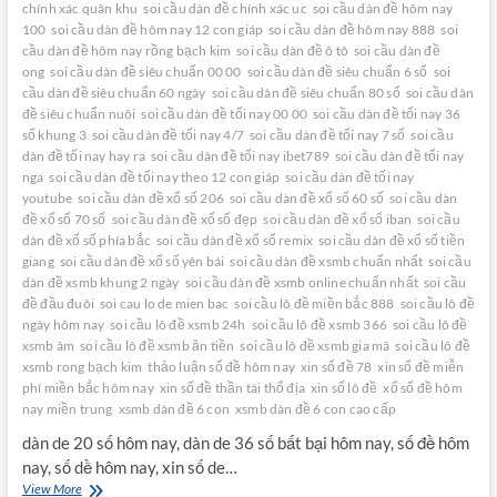
chính xác quân khu
soi cầu dàn đề chính xác uc
soi cầu dàn đề hôm nay
100
soi cầu dàn đề hôm nay 12 con giáp
soi cầu dàn đề hôm nay 888
soi
cầu dàn đề hôm nay rồng bạch kim
soi cầu dàn đề ô tô
soi cầu dàn đề
ong
soi cầu dàn đề siêu chuẩn 00 00
soi cầu dàn đề siêu chuẩn 6 số
soi
cầu dàn đề siêu chuẩn 60 ngày
soi cầu dàn đề siêu chuẩn 80 số
soi cầu dàn
đề siêu chuẩn nuôi
soi cầu dàn đề tối nay 00 00
soi cầu dàn đề tối nay 36
số khung 3
soi cầu dàn đề tối nay 4/7
soi cầu dàn đề tối nay 7 số
soi cầu
dàn đề tối nay hay ra
soi cầu dàn đề tối nay ibet789
soi cầu dàn đề tối nay
nga
soi cầu dàn đề tối nay theo 12 con giáp
soi cầu dàn đề tối nay
youtube
soi cầu dàn đề xổ số 206
soi cầu dàn đề xổ số 60 số
soi cầu dàn
đề xổ số 70 số
soi cầu dàn đề xổ số đẹp
soi cầu dàn đề xổ số iban
soi cầu
dàn đề xổ số phía bắc
soi cầu dàn đề xổ số remix
soi cầu dàn đề xổ số tiền
giang
soi cầu dàn đề xổ số yên bái
soi cầu dàn đề xsmb chuẩn nhất
soi cầu
dàn đề xsmb khung 2 ngày
soi cầu dàn đề xsmb online chuẩn nhất
soi cầu
đề đầu đuôi
soi cau lo de mien bac
soi cầu lô đề miền bắc 888
soi cầu lô đề
ngày hôm nay
soi cầu lô đề xsmb 24h
soi cầu lô đề xsmb 366
soi cầu lô đề
xsmb âm
soi cầu lô đề xsmb ăn tiền
soi cầu lô đề xsmb gia mã
soi cầu lô đề
xsmb rong bạch kim
thảo luận số đề hôm nay
xin số đề 78
xin số đề miễn
phí miền bắc hôm nay
xin số đề thần tài thổ địa
xin số lô đề
xổ số đề hôm
nay miền trung
xsmb dàn đề 6 con
xsmb dàn đề 6 con cao cấp
dàn de 20 số hôm nay, dàn de 36 số bất bại hôm nay, số đề hôm
nay, số dề hôm nay, xin số de…
cầu
View More