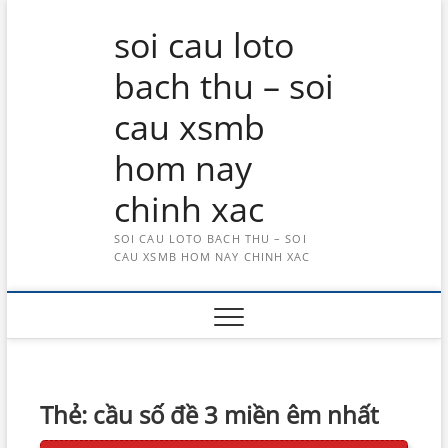
Skip
soi cau loto
to
content
bach thu – soi
cau xsmb
hom nay
chinh xac
SOI CAU LOTO BACH THU – SOI
CAU XSMB HOM NAY CHINH XAC
Thẻ:
cầu số đề 3 miền êm nhất