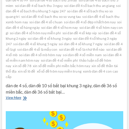
dàn đề 4 số 99
soi dàn đề 4 số bach thu 2nhay
soi dàn đề 4 số bach thu 3
mien
soi dàn đề 4 số bach thu 3 ngay
soi dàn đề 4 số bach thu an giang
soi
dàn đề 4 số bach thu khung 5 ngay 247
soi dàn đề 4 số bach thu xo so
quang tri
soi dàn đề 4 số bach thu xo so vung tau
soi dàn đề 4 số bach thu
xsmb hom nay
soi dàn đề 4 số chuan
soi dàn đề 4 số đẹp nhất hôm nay
soi
dàn đề 4 số hàng ngày
soi dàn đề 4 số hom nay
soi dàn đề 4 số hôm nay con
gì
soi dàn đề 4 số hôm nay miễn phí
soi dàn đề 4 số kép vip
soi dàn đề 4 số
khung 2 ngày
soi dàn đề 4 số khung 3 ngày
soi dàn đề 4 số khung 3 ngày
247
soi dàn đề 4 số khung 5 ngày
soi dàn đề 4 số khung 7 ngày
soi dàn đề 4
số là gì
soi dàn đề 4 số là mấy con
soi dàn đề 4 số là như thế nào
soi dàn đề
4 số mb
soi dàn đề 4 số mb hôm nay
soi dàn đề 4 số miền nam
soi dàn đề 4
số miền nam hôm nay
soi dàn đề 4 số miễn phí
thảo luận số đề hôm
nay
xin số đề 78
xin số đề miễn phí miền bắc hôm nay
xin số đề thần tài
thổ địa
xin số lô đề
xổ số đề hôm nay miền trung
xsmb dàn đề 4 con cao
cấp
dàn de 4 số, dàn đề 10 số bất bại khung 3 ngày, dàn đề 36 số
miền bắc, dàn đề 36 số bất bại…
cầu
View More
víp
dự
đoán
dàn
đề
4