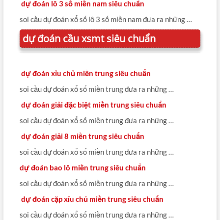
dự đoán lô 3 số miền nam siêu chuẩn
soi cầu dự đoán xổ số lô 3 số miền nam đưa ra những …
dự đoán cầu xsmt siêu chuẩn
dự đoán xỉu chủ miền trung siêu chuẩn
soi cầu dự đoán xổ số miền trung đưa ra những …
dự đoán giải đặc biệt miền trung siêu chuẩn
soi cầu dự đoán xổ số miền trung đưa ra những …
dự đoán giải 8 miền trung siêu chuẩn
soi cầu dự đoán xổ số miền trung đưa ra những …
dự đoán bao lô miền trung siêu chuẩn
soi cầu dự đoán xổ số miền trung đưa ra những …
dự đoán cặp xỉu chủ miền trung siêu chuẩn
soi cầu dự đoán xổ số miền trung đưa ra những …