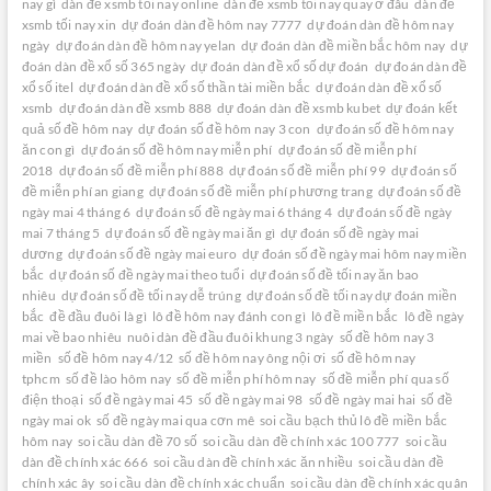
nay gì
dàn đề xsmb tối nay online
dàn đề xsmb tối nay quay ở đâu
dàn đề
xsmb tối nay xin
dự đoán dàn đề hôm nay 7777
dự đoán dàn đề hôm nay
ngày
dự đoán dàn đề hôm nay yelan
dự đoán dàn đề miền bắc hôm nay
dự
đoán dàn đề xổ số 365 ngày
dự đoán dàn đề xổ số dự đoán
dự đoán dàn đề
xổ số itel
dự đoán dàn đề xổ số thần tài miền bắc
dự đoán dàn đề xổ số
xsmb
dự đoán dàn đề xsmb 888
dự đoán dàn đề xsmb kubet
dự đoán kết
quả số đề hôm nay
dự đoán số đề hôm nay 3 con
dự đoán số đề hôm nay
ăn con gì
dự đoán số đề hôm nay miễn phí
dự đoán số đề miễn phí
2018
dự đoán số đề miễn phí 888
dự đoán số đề miễn phí 99
dự đoán số
đề miễn phí an giang
dự đoán số đề miễn phí phương trang
dự đoán số đề
ngày mai 4 tháng 6
dự đoán số đề ngày mai 6 tháng 4
dự đoán số đề ngày
mai 7 tháng 5
dự đoán số đề ngày mai ăn gì
dự đoán số đề ngày mai
dương
dự đoán số đề ngày mai euro
dự đoán số đề ngày mai hôm nay miền
bắc
dự đoán số đề ngày mai theo tuổi
dự đoán số đề tối nay ăn bao
nhiêu
dự đoán số đề tối nay dễ trúng
dự đoán số đề tối nay dự đoán miền
bắc
đề đầu đuôi là gì
lô đề hôm nay đánh con gì
lô đề miền bắc
lô đề ngày
mai về bao nhiêu
nuôi dàn đề đầu đuôi khung 3 ngày
số đề hôm nay 3
miền
số đề hôm nay 4/12
số đề hôm nay ông nội ơi
số đề hôm nay
tphcm
số đề lào hôm nay
số đề miễn phí hôm nay
số đề miễn phí qua số
điện thoại
số đề ngày mai 45
số đề ngày mai 98
số đề ngày mai hai
số đề
ngày mai ok
số đề ngày mai qua cơn mê
soi cầu bạch thủ lô đề miền bắc
hôm nay
soi cầu dàn đề 70 số
soi cầu dàn đề chính xác 100 777
soi cầu
dàn đề chính xác 666
soi cầu dàn đề chính xác ăn nhiều
soi cầu dàn đề
chính xác ây
soi cầu dàn đề chính xác chuẩn
soi cầu dàn đề chính xác quân