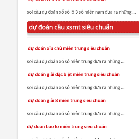
soi cầu dự đoán xổ số lô 3 số miền nam đưa ra những …
dự đoán cầu xsmt siêu chuẩn
dự đoán xỉu chủ miền trung siêu chuẩn
soi cầu dự đoán xổ số miền trung đưa ra những …
dự đoán giải đặc biệt miền trung siêu chuẩn
soi cầu dự đoán xổ số miền trung đưa ra những …
dự đoán giải 8 miền trung siêu chuẩn
soi cầu dự đoán xổ số miền trung đưa ra những …
dự đoán bao lô miền trung siêu chuẩn