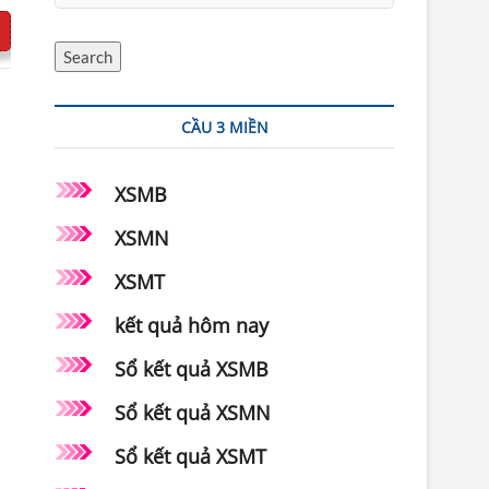
Search
CẦU 3 MIỀN
XSMB
XSMN
XSMT
kết quả hôm nay
Sổ kết quả XSMB
Sổ kết quả XSMN
Sổ kết quả XSMT