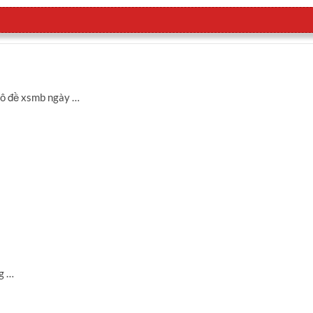
 lô đề xsmb ngày …
ng …