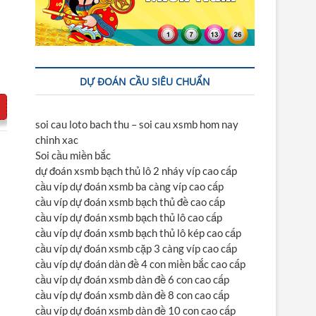
DỰ ĐOÁN CẦU SIÊU CHUẨN
soi cau loto bach thu – soi cau xsmb hom nay
chinh xac
Soi cầu miền bắc
dự đoán xsmb bạch thủ lô 2 nháy víp cao cấp
cầu víp dự đoán xsmb ba càng víp cao cấp
cầu víp dự đoán xsmb bạch thủ đề cao cấp
cầu víp dự đoán xsmb bạch thủ lô cao cấp
cầu víp dự đoán xsmb bạch thủ lô kép cao cấp
cầu víp dự đoán xsmb cặp 3 càng víp cao cấp
cầu víp dự đoán dàn đề 4 con miền bắc cao cấp
cầu víp dự đoán xsmb dàn đề 6 con cao cấp
cầu víp dự đoán xsmb dàn đề 8 con cao cấp
cầu víp dự đoán xsmb dàn đề 10 con cao cấp