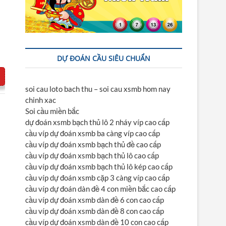
DỰ ĐOÁN CẦU SIÊU CHUẨN
soi cau loto bach thu – soi cau xsmb hom nay
chinh xac
Soi cầu miền bắc
dự đoán xsmb bạch thủ lô 2 nháy víp cao cấp
cầu víp dự đoán xsmb ba càng víp cao cấp
cầu víp dự đoán xsmb bạch thủ đề cao cấp
cầu víp dự đoán xsmb bạch thủ lô cao cấp
cầu víp dự đoán xsmb bạch thủ lô kép cao cấp
cầu víp dự đoán xsmb cặp 3 càng víp cao cấp
cầu víp dự đoán dàn đề 4 con miền bắc cao cấp
cầu víp dự đoán xsmb dàn đề 6 con cao cấp
cầu víp dự đoán xsmb dàn đề 8 con cao cấp
cầu víp dự đoán xsmb dàn đề 10 con cao cấp