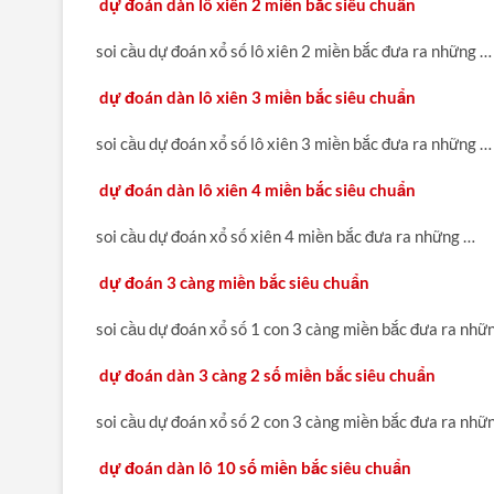
dự đoán dàn lô xiên 2 miền bắc siêu chuẩn
soi cầu dự đoán xổ số lô xiên 2 miền bắc đưa ra những …
dự đoán dàn lô xiên 3 miền bắc siêu chuẩn
soi cầu dự đoán xổ số lô xiên 3 miền bắc đưa ra những …
dự đoán dàn lô xiên 4 miền bắc siêu chuẩn
soi cầu dự đoán xổ số xiên 4 miền bắc đưa ra những …
dự đoán 3 càng miền bắc siêu chuẩn
soi cầu dự đoán xổ số 1 con 3 càng miền bắc đưa ra nhữ
dự đoán dàn 3 càng 2 số miền bắc siêu chuẩn
soi cầu dự đoán xổ số 2 con 3 càng miền bắc đưa ra nhữ
dự đoán dàn lô 10 số miền bắc siêu chuẩn