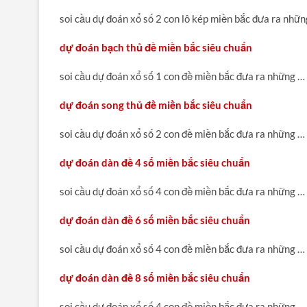
soi cầu dự đoán xổ số 2 con lô kép miền bắc đưa ra nhữ
dự đoán bạch thủ đề miền bắc siêu chuẩn
soi cầu dự đoán xổ số 1 con đề miền bắc đưa ra những …
dự đoán song thủ đề miền bắc siêu chuẩn
soi cầu dự đoán xổ số 2 con đề miền bắc đưa ra những …
dự đoán dàn đề 4 số miền bắc siêu chuẩn
soi cầu dự đoán xổ số 4 con đề miền bắc đưa ra những …
dự đoán dàn đề 6 số miền bắc siêu chuẩn
soi cầu dự đoán xổ số 4 con đề miền bắc đưa ra những …
dự đoán dàn đề 8 số miền bắc siêu chuẩn
soi cầu dự đoán xổ số 4 con đề miền bắc đưa ra những …