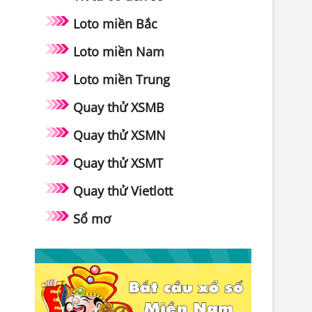
Loto miền Bắc
Loto miền Nam
Loto miền Trung
Quay thử XSMB
Quay thử XSMN
Quay thử XSMT
Quay thử Vietlott
Sổ mơ