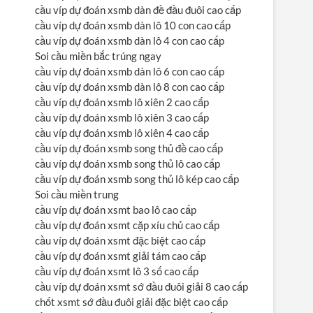
cầu víp dự đoán xsmb dàn đề đầu đuôi cao cấp
cầu víp dự đoán xsmb dàn lô 10 con cao cấp
cầu víp dự đoán xsmb dàn lô 4 con cao cấp
Soi cầu miền bắc trúng ngay
cầu víp dự đoán xsmb dàn lô 6 con cao cấp
cầu víp dự đoán xsmb dàn lô 8 con cao cấp
cầu víp dự đoán xsmb lô xiên 2 cao cấp
cầu víp dự đoán xsmb lô xiên 3 cao cấp
cầu víp dự đoán xsmb lô xiên 4 cao cấp
cầu víp dự đoán xsmb song thủ đề cao cấp
cầu víp dự đoán xsmb song thủ lô cao cấp
cầu víp dự đoán xsmb song thủ lô kép cao cấp
Soi cầu miền trung
cầu víp dự đoán xsmt bao lô cao cấp
cầu víp dự đoán xsmt cặp xíu chủ cao cấp
cầu víp dự đoán xsmt đặc biệt cao cấp
cầu víp dự đoán xsmt giải tám cao cấp
cầu víp dự đoán xsmt lô 3 số cao cấp
cầu víp dự đoán xsmt sớ đầu đuôi giải 8 cao cấp
chốt xsmt sớ đầu đuôi giải đặc biệt cao cấp