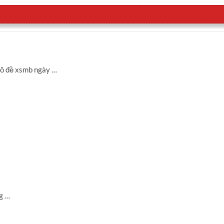
 lô đề xsmb ngày …
ng …