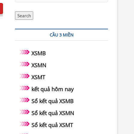
Search
CẦU 3 MIỀN
XSMB
XSMN
XSMT
kết quả hôm nay
Sổ kết quả XSMB
Sổ kết quả XSMN
Sổ kết quả XSMT