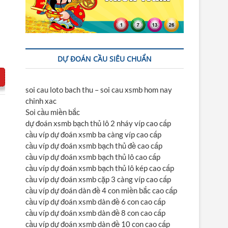
DỰ ĐOÁN CẦU SIÊU CHUẨN
soi cau loto bach thu – soi cau xsmb hom nay
chinh xac
Soi cầu miền bắc
dự đoán xsmb bạch thủ lô 2 nháy víp cao cấp
cầu víp dự đoán xsmb ba càng víp cao cấp
cầu víp dự đoán xsmb bạch thủ đề cao cấp
cầu víp dự đoán xsmb bạch thủ lô cao cấp
cầu víp dự đoán xsmb bạch thủ lô kép cao cấp
cầu víp dự đoán xsmb cặp 3 càng víp cao cấp
cầu víp dự đoán dàn đề 4 con miền bắc cao cấp
cầu víp dự đoán xsmb dàn đề 6 con cao cấp
cầu víp dự đoán xsmb dàn đề 8 con cao cấp
cầu víp dự đoán xsmb dàn đề 10 con cao cấp