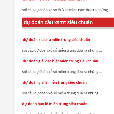
soi cầu dự đoán xổ số lô 3 số miền nam đưa ra những …
dự đoán cầu xsmt siêu chuẩn
dự đoán xỉu chủ miền trung siêu chuẩn
soi cầu dự đoán xổ số miền trung đưa ra những …
dự đoán giải đặc biệt miền trung siêu chuẩn
soi cầu dự đoán xổ số miền trung đưa ra những …
dự đoán giải 8 miền trung siêu chuẩn
soi cầu dự đoán xổ số miền trung đưa ra những …
dự đoán bao lô miền trung siêu chuẩn