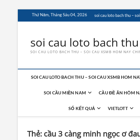
Skip
Thứ Năm, Tháng Sáu 04, 2026
soi cau loto bach thu – s
to
content
soi cau loto bach th
SOI CAU LOTO BACH THU – SOI CAU XSMB HOM NAY CHI
SOI CAU LOTO BACH THU – SOI CAU XSMB HOM N
SOI CẦU MIỀN NAM
CẦU ĐỀ ĂN HÔM N
SỔ KẾT QUẢ
VIETLOTT
Thẻ:
cầu 3 càng minh ngọc ơ đa