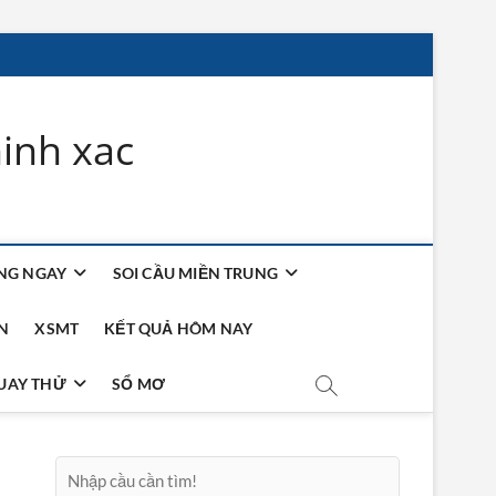
hinh xac
ÚNG NGAY
SOI CẦU MIỀN TRUNG
N
XSMT
KẾT QUẢ HÔM NAY
UAY THỬ
SỔ MƠ