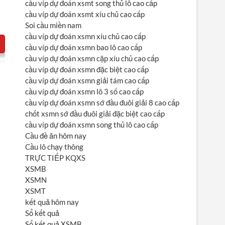
cầu víp dự đoán xsmt song thủ lô cao cấp
cầu víp dự đoán xsmt xíu chủ cao cấp
Soi cầu miền nam
cầu víp dự đoán xsmn xíu chủ cao cấp
cầu víp dự đoán xsmn bao lô cao cấp
cầu víp dự đoán xsmn cặp xíu chủ cao cấp
cầu víp dự đoán xsmn đặc biệt cao cấp
cầu víp dự đoán xsmn giải tám cao cấp
cầu víp dự đoán xsmn lô 3 số cao cấp
cầu víp dự đoán xsmn sớ đầu đuôi giải 8 cao cấp
chốt xsmn sớ đầu đuôi giải đặc biệt cao cấp
cầu víp dự đoán xsmn song thủ lô cao cấp
Cầu đề ăn hôm nay
Cầu lô chạy thông
TRỰC TIẾP KQXS
XSMB
XSMN
XSMT
kết quả hôm nay
Sổ kết quả
Sổ kết quả XSMB