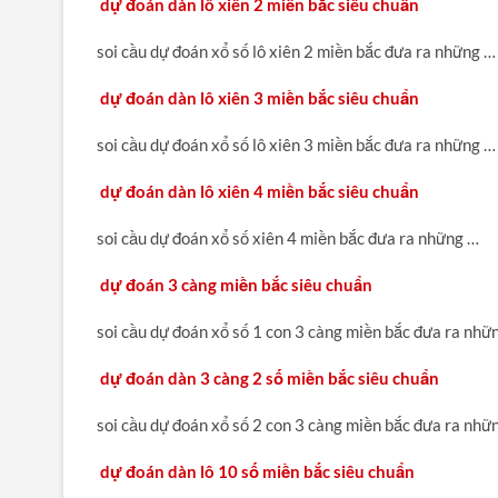
dự đoán dàn lô xiên 2 miền bắc siêu chuẩn
soi cầu dự đoán xổ số lô xiên 2 miền bắc đưa ra những …
dự đoán dàn lô xiên 3 miền bắc siêu chuẩn
soi cầu dự đoán xổ số lô xiên 3 miền bắc đưa ra những …
dự đoán dàn lô xiên 4 miền bắc siêu chuẩn
soi cầu dự đoán xổ số xiên 4 miền bắc đưa ra những …
dự đoán 3 càng miền bắc siêu chuẩn
soi cầu dự đoán xổ số 1 con 3 càng miền bắc đưa ra nhữ
dự đoán dàn 3 càng 2 số miền bắc siêu chuẩn
soi cầu dự đoán xổ số 2 con 3 càng miền bắc đưa ra nhữ
dự đoán dàn lô 10 số miền bắc siêu chuẩn