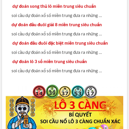
dự đoán song thủ lô miền trung siêu chuẩn
soi cầu dự đoán xổ số miền trung đưa ra những …
dự đoán đầu đuôi giải 8 miền trung siêu chuẩn
soi cầu dự đoán xổ số miền trung đưa ra những …
dự đoán đầu đuôi đặc biệt miền trung siêu chuẩn
soi cầu dự đoán xổ số miền trung đưa ra những …
dự đoán lô 3 số miền trung siêu chuẩn
soi cầu dự đoán xổ số miền trung đưa ra những …