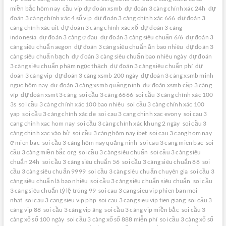
miền bắc hôm nay
cầu víp dự đoán xsmb
dự đoán 3 càng chính xác 24h
dự
đoán 3 càng chính xác 4 số vip
dự đoán 3 càng chính xác 666
dự đoán 3
càng chính xác uit
dự đoán 3 càng chính xác xổ
dự đoán 3 càng
indonesia
dự đoán 3 càng ơ đau
dự đoán 3 càng siêu chuẩn 6/6
dự đoán 3
càng siêu chuẩn aegon
dự đoán 3 càng siêu chuẩn ăn bao nhiêu
dự đoán 3
càng siêu chuẩn bạch
dự đoán 3 càng siêu chuẩn bao nhiêu ngày
dự đoán
3 càng siêu chuẩn phạm ngọc thạch
dự đoán 3 càng siêu chuẩn phí
dự
đoán 3 càng vip
dự đoán 3 càng xsmb 200 ngày
dự đoán 3 càng xsmb minh
ngọc hôm nay
dự đoán 3 càng xsmb quảng ninh
dự đoán xsmb cặp 3 càng
víp
dự đoán xsmt 3 càng
soi cầu 3 càng 6666
soi cầu 3 càng chính xác 100
3s
soi cầu 3 càng chính xác 100 bao nhiêu
soi cầu 3 càng chính xác 100
yap
soi cầu 3 càng chính xác de
soi cau 3 cang chinh xac evony
soi cau 3
cang chinh xac hom nay
soi cầu 3 càng chính xác khung 2 ngày
soi cầu 3
càng chinh xac vào bờ
soi cầu 3 càng hôm nay ibet
soi cau 3 cang hom nay
ơ mien bac
soi cầu 3 càng hôm nay quảng ninh
soi cau 3 cang mien bac
soi
cầu 3 càng miền bắc org
soi cầu 3 càng siêu chuẩn
soi cầu 3 càng siêu
chuẩn 24h
soi cầu 3 càng siêu chuẩn 56
soi cầu 3 càng siêu chuẩn 88
soi
cầu 3 càng siêu chuẩn 9999
soi cầu 3 càng siêu chuẩn chuyên gia
soi cầu 3
càng siêu chuẩn là bao nhiêu
soi cầu 3 càng siêu chuẩn siêu chuẩn
soi cầu
3 càng siêu chuẩn tỷ lệ trúng 99
soi cau 3 cang sieu vip phien ban moi
nhat
soi cau 3 cang sieu vip php
soi cau 3 cang sieu vip tien giang
soi cầu 3
càng vip 88
soi cầu 3 càng vip âng
soi cầu 3 càng vip miền bắc
soi cầu 3
càng xổ số 100 ngày
soi cầu 3 càng xổ số 888 miễn phí
soi cầu 3 càng xổ số