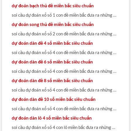
dự đoán bạch thủ đề miền bắc siêu chuẩn
soi cầu dự đoán xổ số 1 con đề miền bắc đưa ra những …
dự đoán song thủ đề miền bắc siêu chuẩn
soi cầu dự đoán xổ số 2 con đề miền bắc đưa ra những …
dự đoán dàn đề 4 số miền bắc siêu chuẩn
soi cầu dự đoán xổ số 4 con đề miền bắc đưa ra những …
dự đoán dàn đề 6 số miền bắc siêu chuẩn
soi cầu dự đoán xổ số 4 con đề miền bắc đưa ra những …
dự đoán dàn đề 8 số miền bắc siêu chuẩn
soi cầu dự đoán xổ số 4 con đề miền bắc đưa ra những …
dự đoán dàn đề 10 số miền bắc siêu chuẩn
soi cầu dự đoán xổ số 4 con đề miền bắc đưa ra những …
dự đoán dàn lô 4 số miền bắc siêu chuẩn
soi cầu dự đoán xổ số 4 con lô miền bắc đưa ra những …