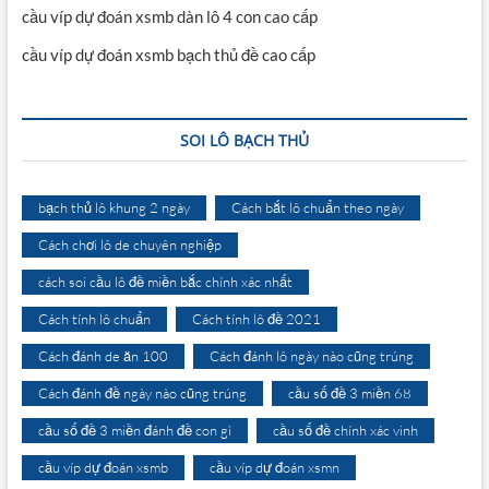
cầu víp dự đoán xsmb dàn lô 4 con cao cấp
cầu víp dự đoán xsmb bạch thủ đề cao cấp
SOI LÔ BẠCH THỦ
bạch thủ lô khung 2 ngày
Cách bắt lô chuẩn theo ngày
Cách chơi lô de chuyên nghiệp
cách soi cầu lô đề miền bắc chính xác nhất
Cách tính lô chuẩn
Cách tính lô đề 2021
Cách đánh de ăn 100
Cách đánh lô ngày nào cũng trúng
Cách đánh đề ngày nào cũng trúng
cầu số đề 3 miền 68
cầu số đề 3 miền đánh đề con gì
cầu số đề chính xác vinh
cầu víp dự đoán xsmb
cầu víp dự đoán xsmn