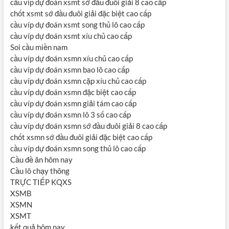
cầu víp dự đoán xsmt sớ đầu đuôi giải 8 cao cấp
chốt xsmt sớ đầu đuôi giải đặc biệt cao cấp
cầu víp dự đoán xsmt song thủ lô cao cấp
cầu víp dự đoán xsmt xíu chủ cao cấp
Soi cầu miền nam
cầu víp dự đoán xsmn xíu chủ cao cấp
cầu víp dự đoán xsmn bao lô cao cấp
cầu víp dự đoán xsmn cặp xíu chủ cao cấp
cầu víp dự đoán xsmn đặc biệt cao cấp
cầu víp dự đoán xsmn giải tám cao cấp
cầu víp dự đoán xsmn lô 3 số cao cấp
cầu víp dự đoán xsmn sớ đầu đuôi giải 8 cao cấp
chốt xsmn sớ đầu đuôi giải đặc biệt cao cấp
cầu víp dự đoán xsmn song thủ lô cao cấp
Cầu đề ăn hôm nay
Cầu lô chạy thông
TRỰC TIẾP KQXS
XSMB
XSMN
XSMT
kết quả hôm nay