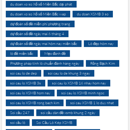
du doan xo so Xổ số Miền Bắc dại phát
du doan xo so Xổ số Miền Bắc wap
du doan XSMB 3 so
dự đoán số đề miễn phí phương trang
dự đoán số đề ngày mai 6 tháng 4
dự đoán số đề ngày mai hôm nay miền bắc
Lô đẹp hôm nay
lô đề miền bắc
Mẹo đánh đề
Phương pháp tính lô chuẩn đánh hàng ngày
Rồng Bạch Kim
soi cau lo de dep
soi cau lo de khung 3 ngay
soi cau lo XSMB 3s
soi cau lo XSMB 16 nhay hom nay
soi cau lo XSMB hom nay
soi cau lo XSMB minh ngoc
soi cau lo XSMB rong bach kim
soi cau XSMB 1 lo duy nhat
Soi cầu 247
soi cầu dàn đề xsmb khung 2 ngày
soi cầu lô
Soi Cầu Lô Kép XSMB