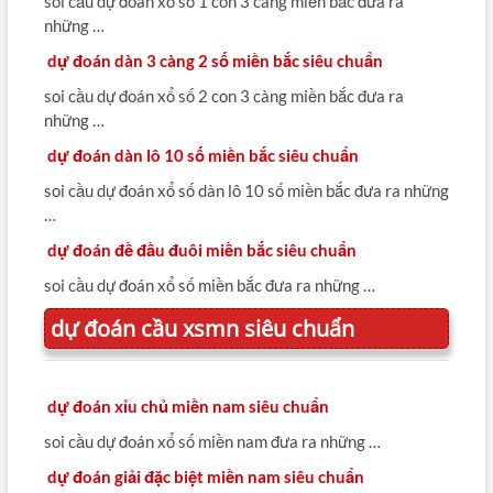
soi cầu dự đoán xổ số 1 con 3 càng miền bắc đưa ra
những …
dự đoán dàn 3 càng 2 số miền bắc siêu chuẩn
soi cầu dự đoán xổ số 2 con 3 càng miền bắc đưa ra
những …
dự đoán dàn lô 10 số miền bắc siêu chuẩn
soi cầu dự đoán xổ số dàn lô 10 số miền bắc đưa ra những
…
dự đoán đề đầu đuôi miền bắc siêu chuẩn
soi cầu dự đoán xổ số miền bắc đưa ra những …
dự đoán cầu xsmn siêu chuẩn
dự đoán xỉu chủ miền nam siêu chuẩn
soi cầu dự đoán xổ số miền nam đưa ra những …
dự đoán giải đặc biệt miền nam siêu chuẩn