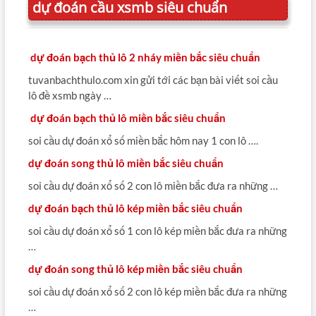
dự đoán cầu xsmb siêu chuẩn
dự đoán bạch thủ lô 2 nháy miền bắc siêu chuẩn
tuvanbachthulo.com xin gửi tới các bạn bài viết soi cầu
lô đề xsmb ngày …
dự đoán bạch thủ lô miền bắc siêu chuẩn
soi cầu dự đoán xổ số miền bắc hôm nay 1 con lô ….
dự đoán song thủ lô miền bắc siêu chuẩn
soi cầu dự đoán xổ số 2 con lô miền bắc đưa ra những …
dự đoán bạch thủ lô kép miền bắc siêu chuẩn
soi cầu dự đoán xổ số 1 con lô kép miền bắc đưa ra những
…
dự đoán song thủ lô kép miền bắc siêu chuẩn
soi cầu dự đoán xổ số 2 con lô kép miền bắc đưa ra những
…