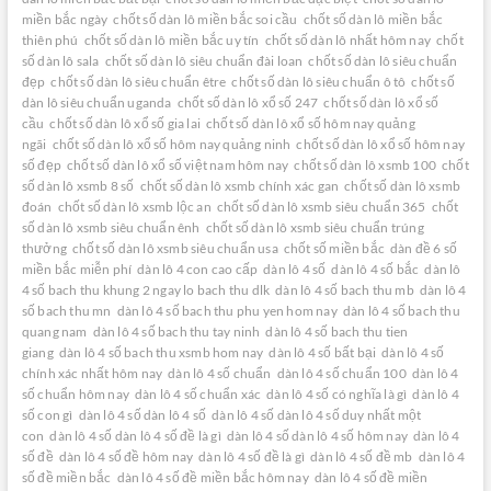
miền bắc ngày
chốt số dàn lô miền bắc soi cầu
chốt số dàn lô miền bắc
thiên phú
chốt số dàn lô miền bắc uy tín
chốt số dàn lô nhất hôm nay
chốt
số dàn lô sala
chốt số dàn lô siêu chuẩn đài loan
chốt số dàn lô siêu chuẩn
đẹp
chốt số dàn lô siêu chuẩn être
chốt số dàn lô siêu chuẩn ô tô
chốt số
dàn lô siêu chuẩn uganda
chốt số dàn lô xổ số 247
chốt số dàn lô xổ số
cầu
chốt số dàn lô xổ số gia lai
chốt số dàn lô xổ số hôm nay quảng
ngãi
chốt số dàn lô xổ số hôm nay quảng ninh
chốt số dàn lô xổ số hôm nay
số đẹp
chốt số dàn lô xổ số việt nam hôm nay
chốt số dàn lô xsmb 100
chốt
số dàn lô xsmb 8 số
chốt số dàn lô xsmb chính xác gan
chốt số dàn lô xsmb
đoán
chốt số dàn lô xsmb lộc an
chốt số dàn lô xsmb siêu chuẩn 365
chốt
số dàn lô xsmb siêu chuẩn ênh
chốt số dàn lô xsmb siêu chuẩn trúng
thưởng
chốt số dàn lô xsmb siêu chuẩn usa
chốt số miền bắc
dàn đề 6 số
miền bắc miễn phí
dàn lô 4 con cao cấp
dàn lô 4 số
dàn lô 4 số bắc
dàn lô
4 số bach thu khung 2 ngay lo bach thu dlk
dàn lô 4 số bach thu mb
dàn lô 4
số bach thu mn
dàn lô 4 số bach thu phu yen hom nay
dàn lô 4 số bach thu
quang nam
dàn lô 4 số bach thu tay ninh
dàn lô 4 số bach thu tien
giang
dàn lô 4 số bach thu xsmb hom nay
dàn lô 4 số bất bại
dàn lô 4 số
chính xác nhất hôm nay
dàn lô 4 số chuẩn
dàn lô 4 số chuẩn 100
dàn lô 4
số chuẩn hôm nay
dàn lô 4 số chuẩn xác
dàn lô 4 số có nghĩa là gì
dàn lô 4
số con gì
dàn lô 4 số dàn lô 4 số
dàn lô 4 số dàn lô 4 số duy nhất một
con
dàn lô 4 số dàn lô 4 số đề là gì
dàn lô 4 số dàn lô 4 số hôm nay
dàn lô 4
số đề
dàn lô 4 số đề hôm nay
dàn lô 4 số đề là gì
dàn lô 4 số đề mb
dàn lô 4
số đề miền bắc
dàn lô 4 số đề miền bắc hôm nay
dàn lô 4 số đề miền