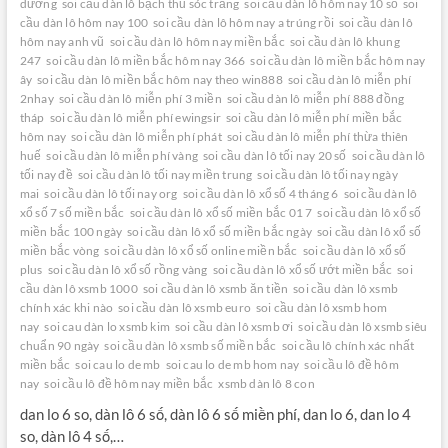
dương
soi cầu dàn lô bạch thủ sóc trăng
soi cầu dàn lô hôm nay 10 số
soi
cầu dàn lô hôm nay 100
soi cầu dàn lô hôm nay a trúng rồi
soi cầu dàn lô
hôm nay anh vũ
soi cầu dàn lô hôm nay miền bắc
soi cầu dàn lô khung
247
soi cầu dàn lô miền bắc hôm nay 366
soi cầu dàn lô miền bắc hôm nay
ây
soi cầu dàn lô miền bắc hôm nay theo win888
soi cầu dàn lô miễn phí
2nhay
soi cầu dàn lô miễn phí 3 miền
soi cầu dàn lô miễn phí 888 đồng
tháp
soi cầu dàn lô miễn phí ewingsir
soi cầu dàn lô miễn phí miền bắc
hôm nay
soi cầu dàn lô miễn phí phát
soi cầu dàn lô miễn phí thừa thiên
huế
soi cầu dàn lô miễn phí vàng
soi cầu dàn lô tối nay 20 số
soi cầu dàn lô
tối nay đề
soi cầu dàn lô tối nay miền trung
soi cầu dàn lô tối nay ngày
mai
soi cầu dàn lô tối nay org
soi cầu dàn lô xổ số 4 tháng 6
soi cầu dàn lô
xổ số 7 số miền bắc
soi cầu dàn lô xổ số miền bắc 01 7
soi cầu dàn lô xổ số
miền bắc 100 ngày
soi cầu dàn lô xổ số miền bắc ngày
soi cầu dàn lô xổ số
miền bắc vòng
soi cầu dàn lô xổ số online miền bắc
soi cầu dàn lô xổ số
plus
soi cầu dàn lô xổ số rồng vàng
soi cầu dàn lô xổ số ướt miền bắc
soi
cầu dàn lô xsmb 1000
soi cầu dàn lô xsmb ăn tiền
soi cầu dàn lô xsmb
chính xác khi nào
soi cầu dàn lô xsmb euro
soi cầu dàn lô xsmb hom
nay
soi cau dàn lo xsmb kim
soi cầu dàn lô xsmb ơi
soi cầu dàn lô xsmb siêu
chuẩn 90 ngày
soi cầu dàn lô xsmb số miền bắc
soi cầu lô chính xác nhất
miền bắc
soi cau lo de mb
soi cau lo de mb hom nay
soi cầu lô đề hôm
nay
soi cầu lô đề hôm nay miền bắc
xsmb dàn lô 8 con
dan lo 6 so, dàn lô 6 số, dàn lô 6 số miền phí, dan lo 6, dan lo 4
so, dàn lô 4 số,…