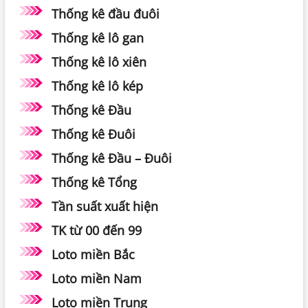
Thống kê đầu đuôi
Thống kê lô gan
Thống kê lô xiên
Thống kê lô kép
Thống kê Đầu
Thống kê Đuôi
Thống kê Đầu – Đuôi
Thống kê Tổng
Tần suất xuất hiện
TK từ 00 đến 99
Loto miền Bắc
Loto miền Nam
Loto miền Trung