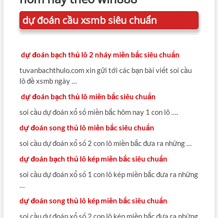
dự đoán cầu xsmb siêu chuẩn
dự đoán bạch thủ lô 2 nháy miền bắc siêu chuẩn
tuvanbachthulo.com xin gửi tới các bạn bài viết soi cầu
lô đề xsmb ngày …
dự đoán bạch thủ lô miền bắc siêu chuẩn
soi cầu dự đoán xổ số miền bắc hôm nay 1 con lô ….
dự đoán song thủ lô miền bắc siêu chuẩn
soi cầu dự đoán xổ số 2 con lô miền bắc đưa ra những …
dự đoán bạch thủ lô kép miền bắc siêu chuẩn
soi cầu dự đoán xổ số 1 con lô kép miền bắc đưa ra những
…
dự đoán song thủ lô kép miền bắc siêu chuẩn
soi cầu dự đoán xổ số 2 con lô kép miền bắc đưa ra những