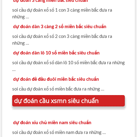
dự đoán 3 càng miền bắc siêu chuẩn
soi cầu dự đoán xổ số 1 con 3 càng miền bắc đưa ra
những …
dự đoán dàn 3 càng 2 số miền bắc siêu chuẩn
soi cầu dự đoán xổ số 2 con 3 càng miền bắc đưa ra
những …
dự đoán dàn lô 10 số miền bắc siêu chuẩn
soi cầu dự đoán xổ số dàn lô 10 số miền bắc đưa ra những
…
dự đoán đề đầu đuôi miền bắc siêu chuẩn
soi cầu dự đoán xổ số miền bắc đưa ra những …
dự đoán cầu xsmn siêu chuẩn
dự đoán xỉu chủ miền nam siêu chuẩn
soi cầu dự đoán xổ số miền nam đưa ra những …