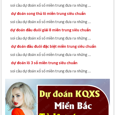
soi cầu dự đoán xổ số miền trung đưa ra những …
dự đoán song thủ lô miền trung siêu chuẩn
soi cầu dự đoán xổ số miền trung đưa ra những …
dự đoán đầu đuôi giải 8 miền trung siêu chuẩn
soi cầu dự đoán xổ số miền trung đưa ra những …
dự đoán đầu đuôi đặc biệt miền trung siêu chuẩn
soi cầu dự đoán xổ số miền trung đưa ra những …
dự đoán lô 3 số miền trung siêu chuẩn
soi cầu dự đoán xổ số miền trung đưa ra những …