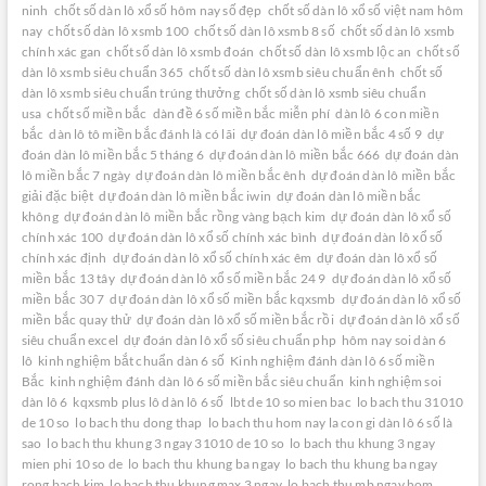
ninh
chốt số dàn lô xổ số hôm nay số đẹp
chốt số dàn lô xổ số việt nam hôm
nay
chốt số dàn lô xsmb 100
chốt số dàn lô xsmb 8 số
chốt số dàn lô xsmb
chính xác gan
chốt số dàn lô xsmb đoán
chốt số dàn lô xsmb lộc an
chốt số
dàn lô xsmb siêu chuẩn 365
chốt số dàn lô xsmb siêu chuẩn ênh
chốt số
dàn lô xsmb siêu chuẩn trúng thưởng
chốt số dàn lô xsmb siêu chuẩn
usa
chốt số miền bắc
dàn đề 6 số miền bắc miễn phí
dàn lô 6 con miền
bắc
dàn lô tô miền bắc đánh là có lãi
dự đoán dàn lô miền bắc 4 số 9
dự
đoán dàn lô miền bắc 5 tháng 6
dự đoán dàn lô miền bắc 666
dự đoán dàn
lô miền bắc 7 ngày
dự đoán dàn lô miền bắc ênh
dự đoán dàn lô miền bắc
giải đặc biệt
dự đoán dàn lô miền bắc iwin
dự đoán dàn lô miền bắc
không
dự đoán dàn lô miền bắc rồng vàng bạch kim
dự đoán dàn lô xổ số
chính xác 100
dự đoán dàn lô xổ số chính xác bình
dự đoán dàn lô xổ số
chính xác định
dự đoán dàn lô xổ số chính xác êm
dự đoán dàn lô xổ số
miền bắc 13 tây
dự đoán dàn lô xổ số miền bắc 24 9
dự đoán dàn lô xổ số
miền bắc 30 7
dự đoán dàn lô xổ số miền bắc kqxsmb
dự đoán dàn lô xổ số
miền bắc quay thử
dự đoán dàn lô xổ số miền bắc rồi
dự đoán dàn lô xổ số
siêu chuẩn excel
dự đoán dàn lô xổ số siêu chuẩn php
hôm nay soi dàn 6
lô
kinh nghiệm bắt chuẩn dàn 6 số
Kinh nghiệm đánh dàn lô 6 số miền
Bắc
kinh nghiệm đánh dàn lô 6 số miền bắc siêu chuẩn
kinh nghiệm soi
dàn lô 6
kqxsmb plus lô dàn lô 6 số
lbt de 10 so mien bac
lo bach thu 31010
de 10 so
lo bach thu dong thap
lo bach thu hom nay la con gi dàn lô 6 số là
sao
lo bach thu khung 3 ngay 31010 de 10 so
lo bach thu khung 3 ngay
mien phi 10 so de
lo bach thu khung ba ngay
lo bach thu khung ba ngay
rong bach kim
lo bach thu khung max 3 ngay
lo bach thu mb ngay hom