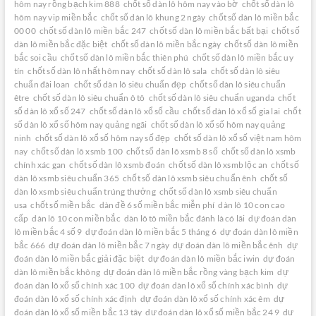
hôm nay rồng bạch kim 888
chốt số dàn lô hôm nay vào bờ
chốt số dàn lô
hôm nay vip miền bắc
chốt số dàn lô khung 2 ngày
chốt số dàn lô miền bắc
00 00
chốt số dàn lô miền bắc 247
chốt số dàn lô miền bắc bất bại
chốt số
dàn lô miền bắc đặc biệt
chốt số dàn lô miền bắc ngày
chốt số dàn lô miền
bắc soi cầu
chốt số dàn lô miền bắc thiên phú
chốt số dàn lô miền bắc uy
tín
chốt số dàn lô nhất hôm nay
chốt số dàn lô sala
chốt số dàn lô siêu
chuẩn đài loan
chốt số dàn lô siêu chuẩn đẹp
chốt số dàn lô siêu chuẩn
être
chốt số dàn lô siêu chuẩn ô tô
chốt số dàn lô siêu chuẩn uganda
chốt
số dàn lô xổ số 247
chốt số dàn lô xổ số cầu
chốt số dàn lô xổ số gia lai
chốt
số dàn lô xổ số hôm nay quảng ngãi
chốt số dàn lô xổ số hôm nay quảng
ninh
chốt số dàn lô xổ số hôm nay số đẹp
chốt số dàn lô xổ số việt nam hôm
nay
chốt số dàn lô xsmb 100
chốt số dàn lô xsmb 8 số
chốt số dàn lô xsmb
chính xác gan
chốt số dàn lô xsmb đoán
chốt số dàn lô xsmb lộc an
chốt số
dàn lô xsmb siêu chuẩn 365
chốt số dàn lô xsmb siêu chuẩn ênh
chốt số
dàn lô xsmb siêu chuẩn trúng thưởng
chốt số dàn lô xsmb siêu chuẩn
usa
chốt số miền bắc
dàn đề 6 số miền bắc miễn phí
dàn lô 10 con cao
cấp
dàn lô 10 con miền bắc
dàn lô tô miền bắc đánh là có lãi
dự đoán dàn
lô miền bắc 4 số 9
dự đoán dàn lô miền bắc 5 tháng 6
dự đoán dàn lô miền
bắc 666
dự đoán dàn lô miền bắc 7 ngày
dự đoán dàn lô miền bắc ênh
dự
đoán dàn lô miền bắc giải đặc biệt
dự đoán dàn lô miền bắc iwin
dự đoán
dàn lô miền bắc không
dự đoán dàn lô miền bắc rồng vàng bạch kim
dự
đoán dàn lô xổ số chính xác 100
dự đoán dàn lô xổ số chính xác bình
dự
đoán dàn lô xổ số chính xác định
dự đoán dàn lô xổ số chính xác êm
dự
đoán dàn lô xổ số miền bắc 13 tây
dự đoán dàn lô xổ số miền bắc 24 9
dự