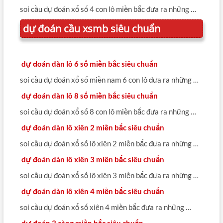
soi cầu dự đoán xổ số 4 con lô miền bắc đưa ra những …
dự đoán cầu xsmb siêu chuẩn
dự đoán dàn lô 6 số miền bắc siêu chuẩn
soi cầu dự đoán xổ số miền nam 6 con lô đưa ra những …
dự đoán dàn lô 8 số miền bắc siêu chuẩn
soi cầu dự đoán xổ số 8 con lô miền bắc đưa ra những …
dự đoán dàn lô xiên 2 miền bắc siêu chuẩn
soi cầu dự đoán xổ số lô xiên 2 miền bắc đưa ra những …
dự đoán dàn lô xiên 3 miền bắc siêu chuẩn
soi cầu dự đoán xổ số lô xiên 3 miền bắc đưa ra những …
dự đoán dàn lô xiên 4 miền bắc siêu chuẩn
soi cầu dự đoán xổ số xiên 4 miền bắc đưa ra những …