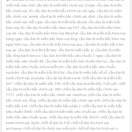
miền bắc bạc nhớ
cầu dàn lô miền bắc chính xác 3 ngày
cầu dàn lô miền
bắc chính xác 50
cầu dàn lô miền bắc chính xác 60 ngày
cầu dàn lô miền
bắc chính xác amtek
cầu dàn lô miền bắc chính xác định
cầu dàn lô miền
bắc chính xác mỗi ngày
cầu dàn lô miền bắc ebook
cầu dàn lô miền bắc
hôm nay 30
cầu dàn lô miền bắc hôm nay 997
cầu dàn lô miền bắc hôm
nay dò
cầu dàn lô miền bắc hôm nay đại phát
cầu dàn lô miền bắc hôm nay
hàng ngày
cầu dàn lô miền bắc hôm nay lòng
cầu dàn lô miền bắc hôm nay
ngày hôm nay
cầu dàn lô miền bắc hôm nay qua
cầu dàn lô miền bắc hôm
nay sjc
cầu dàn lô miền bắc kép
cầu dàn lô miền bắc ôi
cầu dàn lô miền
bắc rồng bạch kim soi
cầu dàn lô miền bắc siêu chuẩn 7 ngày
cầu dàn lô
miền bắc siêu chuẩn 80
cầu dàn lô miền bắc siêu chuẩn liên tục
cầu dàn lô
miền bắc siêu chuẩn online miễn phí
cầu dàn lô miền bắc siêu chuẩn
youtube
cầu dàn lô miền bắc thứ hai
cầu dàn lô miền bắc xổ số
cầu dàn lô
xsmb chính xác youtube
cầu víp dự đoán xsmb
chốt cầu dàn lô miền bắc
247
chốt cầu dàn lô miền bắc 24h
chốt cầu dàn lô miền bắc 7 số cuối
chốt
cầu dàn lô miền bắc chính xác 300
chốt cầu dàn lô miền bắc chính xác
7777
chốt cầu dàn lô miền bắc chính xác mienhua
chốt cầu dàn lô miền
bắc chính xác rồng
chốt cầu dàn lô miền bắc chính xác ướt
chốt cầu dàn lô
miền bắc ô tô
chốt cầu dàn lô miền bắc phần 2
chốt cầu dàn lô miền bắc
siêu chuẩn 5000
chốt cầu dàn lô miền bắc siêu chuẩn ây
chốt cầu dàn lô
miền bắc siêu chuẩn quay
chốt cầu dàn lô miền bắc thủ lô
chốt cầu dàn lô
xsmb chính xác 5p20
chốt số dàn lô 9 số
chốt số dàn lô chính xác
archiwum
chốt số dàn lô chính xác miễn phí
chốt số dàn lô chính xác y