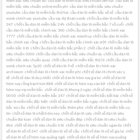
miền bắc siêu chuẩn 80
cầu dàn lô miền bắc siêu chuẩn liên tục
cầu dàn lô
miền bắc siêu chuẩn online miễn phí
cầu dàn lô miền bắc siêu chuẩn
youtube
cầu dàn lô miền bắc thứ hai
cầu dàn lô miền bắc xổ số
cầu dàn lô
xsmb chính xác youtube
cầu víp dự đoán xsmb
chốt cầu dàn lô miền bắc
247
chốt cầu dàn lô miền bắc 24h
chốt cầu dàn lô miền bắc 7 số cuối
chốt
cầu dàn lô miền bắc chính xác 300
chốt cầu dàn lô miền bắc chính xác
7777
chốt cầu dàn lô miền bắc chính xác mienhua
chốt cầu dàn lô miền
bắc chính xác rồng
chốt cầu dàn lô miền bắc chính xác ướt
chốt cầu dàn lô
miền bắc ô tô
chốt cầu dàn lô miền bắc phần 2
chốt cầu dàn lô miền bắc
siêu chuẩn 5000
chốt cầu dàn lô miền bắc siêu chuẩn ây
chốt cầu dàn lô
miền bắc siêu chuẩn quay
chốt cầu dàn lô miền bắc thủ lô
chốt cầu dàn lô
xsmb chính xác 5p20
chốt số dàn lô 9 số
chốt số dàn lô chính xác
archiwum
chốt số dàn lô chính xác miễn phí
chốt số dàn lô chính xác y
tế
chốt số dàn lô duy nhất
chốt số dàn lô hôm nay gia lai
chốt số dàn lô
hôm nay rồng bạch kim 888
chốt số dàn lô hôm nay vào bờ
chốt số dàn lô
hôm nay vip miền bắc
chốt số dàn lô khung 2 ngày
chốt số dàn lô miền bắc
00 00
chốt số dàn lô miền bắc 247
chốt số dàn lô miền bắc bất bại
chốt số
dàn lô miền bắc đặc biệt
chốt số dàn lô miền bắc ngày
chốt số dàn lô miền
bắc soi cầu
chốt số dàn lô miền bắc thiên phú
chốt số dàn lô miền bắc uy
tín
chốt số dàn lô nhất hôm nay
chốt số dàn lô sala
chốt số dàn lô siêu
chuẩn đài loan
chốt số dàn lô siêu chuẩn đẹp
chốt số dàn lô siêu chuẩn
être
chốt số dàn lô siêu chuẩn ô tô
chốt số dàn lô siêu chuẩn uganda
chốt
số dàn lô xổ số 247
chốt số dàn lô xổ số cầu
chốt số dàn lô xổ số gia lai
chốt
số dàn lô xổ số hôm nay quảng ngãi
chốt số dàn lô xổ số hôm nay quảng