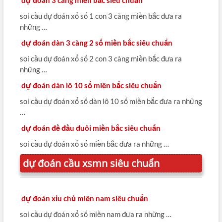
dự đoán 3 càng miền bắc siêu chuẩn
soi cầu dự đoán xổ số 1 con 3 càng miền bắc đưa ra
những …
dự đoán dàn 3 càng 2 số miền bắc siêu chuẩn
soi cầu dự đoán xổ số 2 con 3 càng miền bắc đưa ra
những …
dự đoán dàn lô 10 số miền bắc siêu chuẩn
soi cầu dự đoán xổ số dàn lô 10 số miền bắc đưa ra những
…
dự đoán đề đầu đuôi miền bắc siêu chuẩn
soi cầu dự đoán xổ số miền bắc đưa ra những …
dự đoán cầu xsmn siêu chuẩn
dự đoán xỉu chủ miền nam siêu chuẩn
soi cầu dự đoán xổ số miền nam đưa ra những …