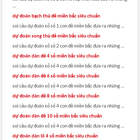
…
dự đoán bạch thủ đề miền bắc siêu chuẩn
soi cầu dự đoán xổ số 1 con đề miền bắc đưa ra những …
dự đoán song thủ đề miền bắc siêu chuẩn
soi cầu dự đoán xổ số 2 con đề miền bắc đưa ra những …
dự đoán dàn đề 4 số miền bắc siêu chuẩn
soi cầu dự đoán xổ số 4 con đề miền bắc đưa ra những …
dự đoán dàn đề 6 số miền bắc siêu chuẩn
soi cầu dự đoán xổ số 4 con đề miền bắc đưa ra những …
dự đoán dàn đề 8 số miền bắc siêu chuẩn
soi cầu dự đoán xổ số 4 con đề miền bắc đưa ra những …
dự đoán dàn đề 10 số miền bắc siêu chuẩn
soi cầu dự đoán xổ số 4 con đề miền bắc đưa ra những …
dự đoán dàn lô 4 số miền bắc siêu chuẩn