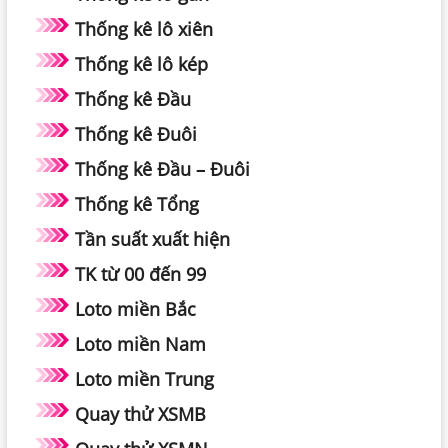
Thống kê lô xiên
Thống kê lô kép
Thống kê Đầu
Thống kê Đuôi
Thống kê Đầu – Đuôi
Thống kê Tổng
Tần suất xuất hiện
TK từ 00 đến 99
Loto miền Bắc
Loto miền Nam
Loto miền Trung
Quay thử XSMB