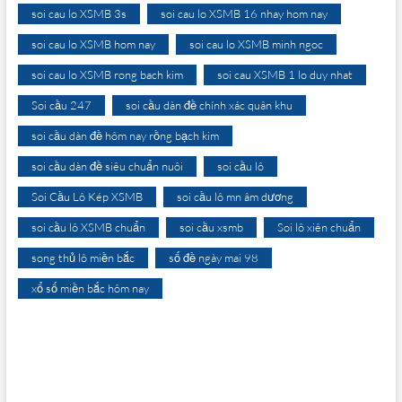
soi cau lo XSMB 3s
soi cau lo XSMB 16 nhay hom nay
soi cau lo XSMB hom nay
soi cau lo XSMB minh ngoc
soi cau lo XSMB rong bach kim
soi cau XSMB 1 lo duy nhat
Soi cầu 247
soi cầu dàn đề chính xác quân khu
soi cầu dàn đề hôm nay rồng bạch kim
soi cầu dàn đề siêu chuẩn nuôi
soi cầu lô
Soi Cầu Lô Kép XSMB
soi cầu lô mn âm dương
soi cầu lô XSMB chuẩn
soi cầu xsmb
Soi lô xiên chuẩn
song thủ lô miền bắc
số đề ngày mai 98
xổ số miền bắc hôm nay