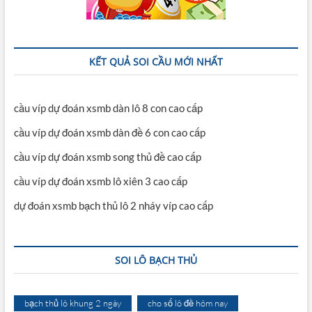
KẾT QUẢ SOI CẦU MỚI NHẤT
cầu víp dự đoán xsmb dàn lô 8 con cao cấp
cầu víp dự đoán xsmb dàn đề 6 con cao cấp
cầu víp dự đoán xsmb song thủ đề cao cấp
cầu víp dự đoán xsmb lô xiên 3 cao cấp
dự đoán xsmb bạch thủ lô 2 nháy víp cao cấp
SOI LÔ BẠCH THỦ
bạch thủ lô khung 2 ngày
cho số lô đề hôm nay