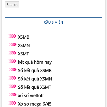
cấp
Search
CẦU 3 MIỀN
XSMB
XSMN
XSMT
kết quả hôm nay
Sổ kết quả XSMB
Sổ kết quả XSMN
Sổ kết quả XSMT
xổ số vietlott
Xo so mega 6/45