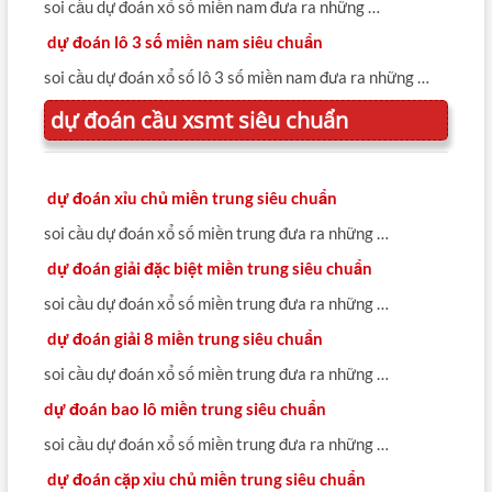
soi cầu dự đoán xổ số miền nam đưa ra những …
dự đoán lô 3 số miền nam siêu chuẩn
soi cầu dự đoán xổ số lô 3 số miền nam đưa ra những …
dự đoán cầu xsmt siêu chuẩn
dự đoán xỉu chủ miền trung siêu chuẩn
soi cầu dự đoán xổ số miền trung đưa ra những …
dự đoán giải đặc biệt miền trung siêu chuẩn
soi cầu dự đoán xổ số miền trung đưa ra những …
dự đoán giải 8 miền trung siêu chuẩn
soi cầu dự đoán xổ số miền trung đưa ra những …
dự đoán bao lô miền trung siêu chuẩn
soi cầu dự đoán xổ số miền trung đưa ra những …
dự đoán cặp xỉu chủ miền trung siêu chuẩn