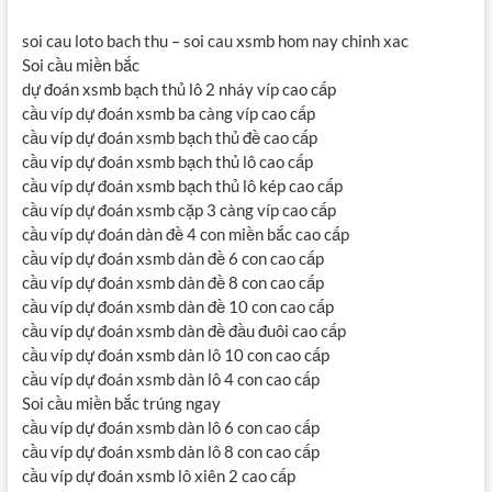
soi cau loto bach thu – soi cau xsmb hom nay chinh xac
Soi cầu miền bắc
dự đoán xsmb bạch thủ lô 2 nháy víp cao cấp
cầu víp dự đoán xsmb ba càng víp cao cấp
cầu víp dự đoán xsmb bạch thủ đề cao cấp
cầu víp dự đoán xsmb bạch thủ lô cao cấp
cầu víp dự đoán xsmb bạch thủ lô kép cao cấp
cầu víp dự đoán xsmb cặp 3 càng víp cao cấp
cầu víp dự đoán dàn đề 4 con miền bắc cao cấp
cầu víp dự đoán xsmb dàn đề 6 con cao cấp
cầu víp dự đoán xsmb dàn đề 8 con cao cấp
cầu víp dự đoán xsmb dàn đề 10 con cao cấp
cầu víp dự đoán xsmb dàn đề đầu đuôi cao cấp
cầu víp dự đoán xsmb dàn lô 10 con cao cấp
cầu víp dự đoán xsmb dàn lô 4 con cao cấp
Soi cầu miền bắc trúng ngay
cầu víp dự đoán xsmb dàn lô 6 con cao cấp
cầu víp dự đoán xsmb dàn lô 8 con cao cấp
cầu víp dự đoán xsmb lô xiên 2 cao cấp