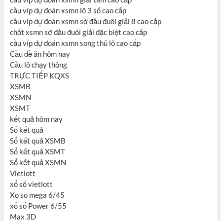
cầu víp dự đoán xsmn lô 3 số cao cấp
cầu víp dự đoán xsmn sớ đầu đuôi giải 8 cao cấp
chốt xsmn sớ đầu đuôi giải đặc biệt cao cấp
cầu víp dự đoán xsmn song thủ lô cao cấp
Cầu đề ăn hôm nay
Cầu lô chạy thông
TRỰC TIẾP KQXS
XSMB
XSMN
XSMT
kết quả hôm nay
Sổ kết quả
Sổ kết quả XSMB
Sổ kết quả XSMT
Sổ kết quả XSMN
Vietlott
xổ số vietlott
Xo so mega 6/45
xổ số Power 6/55
Max 3D