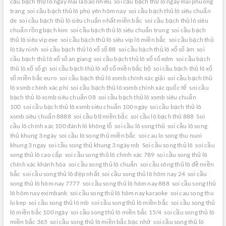
cầu bạch thủ lô ngày mai là bao nhiêu
soi cầu bạch thủ lô ngày mai phuong
trang
soi cầu bạch thủ lô phú yên hôm nay
soi cầu bạch thủ lô siêu chuẩn
de
soi cầu bạch thủ lô siêu chuẩn nhất miền bắc
soi cầu bạch thủ lô siêu
chuẩn rồng bạch kim
soi cầu bạch thủ lô siêu chuẩn trung
soi cầu bạch
thủ lô siêu vip exe
soi cầu bạch thủ lô siêu vip lô miền bắc
soi cầu bạch thủ
lô tây ninh
soi cầu bạch thủ lô xổ số 88
soi cầu bạch thủ lô xổ số âm
soi
cầu bạch thủ lô xổ số an giang
soi cầu bạch thủ lô xổ số edm
soi cầu bạch
thủ lô xổ số gì
soi cầu bạch thủ lô xổ số miền bắc bộ
soi cầu bạch thủ lô xổ
số miền bắc euro
soi cầu bạch thủ lô xsmb chính xác giải
soi cầu bạch thủ
lô xsmb chính xác phí
soi cầu bạch thủ lô xsmb chính xác quốc tế
soi cầu
bạch thủ lô xsmb siêu chuẩn 08
soi cầu bạch thủ lô xsmb siêu chuẩn
100
soi cầu bạch thủ lô xsmb siêu chuẩn 100 ngày
soi cầu bạch thủ lô
xsmb siêu chuẩn 8888
soi cầu btl miền bắc
soi cầu lô bạch thủ 888
Soi
cầu lô chính xác 100 đánh lô không lỗ
soi cầu lô song thủ
soi cầu lô song
thủ khung 3 ngày
soi cầu lô song thủ miền bắc
soi cau lo song thu nuoi
khung 3 ngay
soi cầu song thủ khung 3 ngày mb
Soi cầu song thủ lô
soi cầu
song thủ lô cao cấp
soi cầu song thủ lô chính xác 789
soi cầu song thủ lô
chính xác khánh hòa
soi cầu song thủ lô chuẩn
soi cầu sông thủ lô đề miền
bắc
soi cầu song thủ lô đẹp nhất
soi cầu song thủ lô hôm nay 24
soi cầu
song thủ lô hôm nay 7777
soi cầu song thủ lô hôm nay 888
soi cầu song thủ
lô hôm nay eximbank
soi cầu song thủ lô hôm nay karaoke
soi cau song thu
lo kep
soi cầu song thủ lô mb
soi cầu song thủ lô miền bắc
soi cầu song thủ
lô miền bắc 100 ngày
soi cầu song thủ lô miền bắc 15/4
soi cầu song thủ lô
miền bắc 365
soi cầu song thủ lô miền bắc bạc nhớ
soi cầu song thủ lô