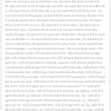
hôm nay
cầu bạch thủ lô xổ số kon tum
cầu bạch thủ lô xổ số miền bắc
99
cầu bạch thủ lô xổ số miền bắc dài nhất
cầu bạch thủ lô xổ số miền bắc
in
cầu bạch thủ lô xổ số miền bắc org
cầu bạch thủ lô xổ số tây ninh
cầu
bạch thủ lô xổ số tiền giang
cầu bạch thủ lô xsmb âm dương
cầu bạch thủ
lô xsmb ăn quanh năm
cầu bạch thủ lô xsmb chính xác 3 miền
cầu bạch
thủ lô xsmb chính xác uno
cầu bạch thủ lô xsmb index
cầu bạch thủ lô
xsmb minh ngoc
cầu bạch thủ lô xsmb org
cầu bạch thủ lô xsmb siêu
chuẩn 30 ngày
cầu bạch thủ lô xsmb siêu chuẩn 888
cầu bạch thủ lô xsmb
siêu chuẩn đầu ra
cầu bạch thủ lô xsmb siêu chuẩn tuần
cầu bạch thủ lô
xsmb truyền thống
cầu bạch thủ lô xsmb yang chuẩn
cầu lô song thủ mb
chơi trong ngày
cau thong ke bach thu lo gan
cầu víp dự đoán xsmb
chốt
số bạch thủ lô 3 miền
chốt số bạch thủ lô 999
chốt số bạch thủ lô bạch
thủ
chốt số bạch thủ lô chính xác 678
chốt số bạch thủ lô chính xác rông
bach kim
chốt số bạch thủ lô chính xác youtube
chốt số bạch thủ lô hôm
nay eximbank
chốt số bạch thủ lô hôm nay giờ hoàng đạo
chốt số bach thu
lo hom nay kon tum
chốt số bạch thủ lô miền bắc đẹp nhất
chốt số bạch
thủ lô miền bắc ecolodge
chốt số bạch thủ lô tối nay vũng tàu
chốt số bạch
thủ lô xsmb âm nhất
chốt số bạch thủ lô xsmb kim hôm nay
chốt số lô bạch
thủ 2477
chốt số lô bạch thủ 5777
chốt số lô bạch thủ 7777
chốt số lô
bạch thủ ăn bao nhiêu
chốt số lô bạch thủ chính xác âm dương
chốt số lô
bạch thủ chính xác bất bại
chốt số lô bạch thủ chính xác cầu
chốt số lô
bạch thủ chính xác êm nhất
chốt số lô bạch thủ chính xác ra
chốt số lô
bạch thủ ên
chốt số lô bạch thủ ênh
chốt số lô bạch thủ soi cầu
chốt số lô
đề miền bắc online hôm nay
chốt số song thủ lô miền bắc 10 ngày
chốt số