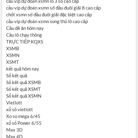
cầu víp dự đoán xsmn lô 3 số cao cấp
cầu víp dự đoán xsmn sớ đầu đuôi giải 8 cao cấp
chốt xsmn sớ đầu đuôi giải đặc biệt cao cấp
cầu víp dự đoán xsmn song thủ lô cao cấp
Cầu đề ăn hôm nay
Cầu lô chạy thông
TRỰC TIẾP KQXS
XSMB
XSMN
XSMT
kết quả hôm nay
Sổ kết quả
Sổ kết quả XSMB
Sổ kết quả XSMT
Sổ kết quả XSMN
Vietlott
xổ số vietlott
Xo so mega 6/45
xổ số Power 6/55
Max 3D
Max 4D