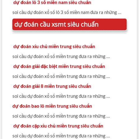
dự đoán lô 3 số miền nam siêu chuẩn
soi cầu dự đoán xổ số lô 3 số miền nam đưa ra những …
dự đoán cầu xsmt siêu chuẩn
dự đoán xỉu chủ miền trung siêu chuẩn
soi cầu dự đoán xổ số miền trung đưa ra những …
dự đoán giải đặc biệt miền trung siêu chuẩn
soi cầu dự đoán xổ số miền trung đưa ra những …
dự đoán giải 8 miền trung siêu chuẩn
soi cầu dự đoán xổ số miền trung đưa ra những …
dự đoán bao lô miền trung siêu chuẩn
soi cầu dự đoán xổ số miền trung đưa ra những …
dự đoán cặp xỉu chủ miền trung siêu chuẩn
soi cầu dự đoán xổ số miền trung đưa ra những …