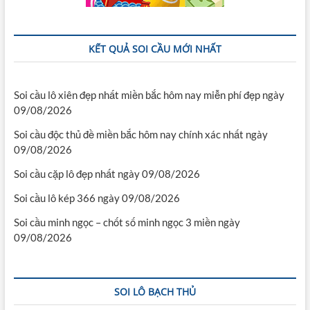
KẾT QUẢ SOI CẦU MỚI NHẤT
Soi cầu lô xiên đẹp nhất miền bắc hôm nay miễn phí đẹp ngày
09/08/2026
Soi cầu độc thủ đề miền bắc hôm nay chính xác nhất ngày
09/08/2026
Soi cầu cặp lô đẹp nhất ngày 09/08/2026
Soi cầu lô kép 366 ngày 09/08/2026
Soi cầu minh ngọc – chốt số minh ngọc 3 miền ngày
09/08/2026
SOI LÔ BẠCH THỦ