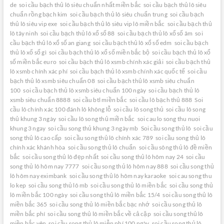
de
soi cầu bạch thủ lô siêu chuẩn nhất miền bắc
soi cầu bạch thủ lô siêu
chuẩn rồng bạch kim
soi cầu bạch thủ lô siêu chuẩn trung
soi cầu bạch
thủ lô siêu vip exe
soi cầu bạch thủ lô siêu vip lô miền bắc
soi cầu bạch thủ
lô tây ninh
soi cầu bạch thủ lô xổ số 88
soi cầu bạch thủ lô xổ số âm
soi
cầu bạch thủ lô xổ số an giang
soi cầu bạch thủ lô xổ số edm
soi cầu bạch
thủ lô xổ số gì
soi cầu bạch thủ lô xổ số miền bắc bộ
soi cầu bạch thủ lô xổ
số miền bắc euro
soi cầu bạch thủ lô xsmb chính xác giải
soi cầu bạch thủ
lô xsmb chính xác phí
soi cầu bạch thủ lô xsmb chính xác quốc tế
soi cầu
bạch thủ lô xsmb siêu chuẩn 08
soi cầu bạch thủ lô xsmb siêu chuẩn
100
soi cầu bạch thủ lô xsmb siêu chuẩn 100 ngày
soi cầu bạch thủ lô
xsmb siêu chuẩn 8888
soi cầu btl miền bắc
soi cầu lô bạch thủ 888
Soi
cầu lô chính xác 100 đánh lô không lỗ
soi cầu lô song thủ
soi cầu lô song
thủ khung 3 ngày
soi cầu lô song thủ miền bắc
soi cau lo song thu nuoi
khung 3 ngay
soi cầu song thủ khung 3 ngày mb
Soi cầu song thủ lô
soi cầu
song thủ lô cao cấp
soi cầu song thủ lô chính xác 789
soi cầu song thủ lô
chính xác khánh hòa
soi cầu song thủ lô chuẩn
soi cầu sông thủ lô đề miền
bắc
soi cầu song thủ lô đẹp nhất
soi cầu song thủ lô hôm nay 24
soi cầu
song thủ lô hôm nay 7777
soi cầu song thủ lô hôm nay 888
soi cầu song thủ
lô hôm nay eximbank
soi cầu song thủ lô hôm nay karaoke
soi cau song thu
lo kep
soi cầu song thủ lô mb
soi cầu song thủ lô miền bắc
soi cầu song thủ
lô miền bắc 100 ngày
soi cầu song thủ lô miền bắc 15/4
soi cầu song thủ lô
miền bắc 365
soi cầu song thủ lô miền bắc bạc nhớ
soi cầu song thủ lô
miền bắc phí
soi cầu song thủ lô miền bắc về cả cặp
soi cầu song thủ lô
miền bắc yên
soi cầu song thủ lô miễn phí 100 ngày
soi cầu song thủ lô