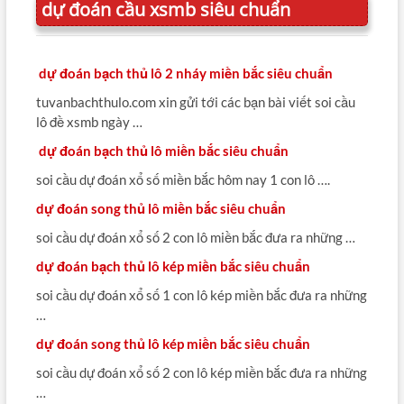
dự đoán cầu xsmb siêu chuẩn
dự đoán bạch thủ lô 2 nháy miền bắc siêu chuẩn
tuvanbachthulo.com xin gửi tới các bạn bài viết soi cầu
lô đề xsmb ngày …
dự đoán bạch thủ lô miền bắc siêu chuẩn
soi cầu dự đoán xổ số miền bắc hôm nay 1 con lô ….
dự đoán song thủ lô miền bắc siêu chuẩn
soi cầu dự đoán xổ số 2 con lô miền bắc đưa ra những …
dự đoán bạch thủ lô kép miền bắc siêu chuẩn
soi cầu dự đoán xổ số 1 con lô kép miền bắc đưa ra những
…
dự đoán song thủ lô kép miền bắc siêu chuẩn
soi cầu dự đoán xổ số 2 con lô kép miền bắc đưa ra những
…