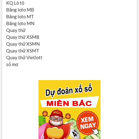
KQ Lô tô
Bảng loto MB
Bảng loto MT
Bảng loto MN
Quay thử
Quay thử XSMB
Quay thử XSMN
Quay thử XSMT
Quay thử Vietlott
sổ mơ