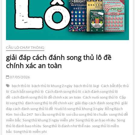
CẦU LÔ CHẠY THÔNG
giải đáp cách đánh song thủ lô đề
chính xác an toàn
07/05/2026
bạch thủ lô
bạch thủ lô khung 2 ngày
bạch thủ lô là gì
Cách bắt độc thủ
lô
Cách bắt song thủ lô
Cách đánh song thủ lô
cách đánh song thủ lô
đề
cách đánh song thủ lô đề chính xác an toàn
Cách nuôi song thủ lô
Cặp
lô song thủ
đánh song thủ lô đề chính xác
giải đáp cách đánh song thủ
giải
đáp cách đánh song thủ lô đề
Nuôi lô song thủ khung 3 ngày
Rồng Bạch
Kim
Soi cầu 247
Soi cầu song thủ lô
soi cầu song thủ lô chuẩn
song thủ đề
miền bắc
Song thủ khung 3 ngày miễn phí
Song thủ lô an bao nhiêu
Song
thủ lô đánh bao nhiêu
Song thủ lô đánh như thế nào
song thủ lô miền
bắc
Song thủ lô miễn phí