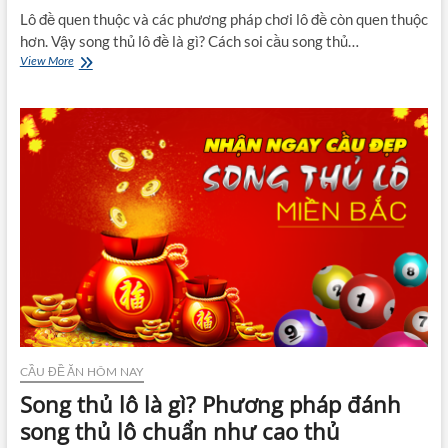
Lô đề quen thuộc và các phương pháp chơi lô đề còn quen thuộc
hơn. Vậy song thủ lô đề là gì? Cách soi cầu song thủ…
giải
View More
đáp
cách
đánh
song
thủ
lô
đề
chính
xác
an
toàn
CẦU ĐỀ ĂN HÔM NAY
Song thủ lô là gì? Phương pháp đánh
song thủ lô chuẩn như cao thủ