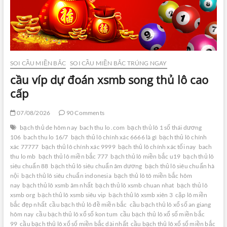
SOI CẦU MIỀN BẮC
SOI CẦU MIỀN BẮC TRÚNG NGAY
cầu víp dự đoán xsmb song thủ lô cao
cấp
07/08/2026
90 Comments
bạch thủ de hôm nay
bach thu lo .com
bạch thủ lô 1 số thái dương
106
bach thu lo 16/7
bạch thủ lô chính xác 6666 là gì
bạch thủ lô chính
xác 77777
bạch thủ lô chính xác 9999
bạch thủ lô chính xác tối nay
bach
thu lo mb
bạch thủ lô miền bắc 777
bạch thủ lô miền bắc u19
bạch thủ lô
siêu chuẩn 88
bạch thủ lô siêu chuẩn âm dương
bạch thủ lô siêu chuẩn hà
nội
bạch thủ lô siêu chuẩn indonesia
bạch thủ lô tô miền bắc hôm
nay
bạch thủ lô xsmb âm nhất
bạch thủ lô xsmb chuan nhat
bạch thủ lô
xsmb org
bạch thủ lô xsmb siêu vip
bạch thủ lô xsmb xiên 3
cặp lô miền
bắc đẹp nhất
cầu bạch thủ lô đề miền bắc
cầu bạch thủ lô xổ số an giang
hôm nay
cầu bạch thủ lô xổ số kon tum
cầu bạch thủ lô xổ số miền bắc
99
cầu bạch thủ lô xổ số miền bắc dài nhất
cầu bạch thủ lô xổ số miền bắc