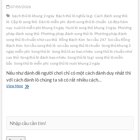
07/05/2026
bạch thủ lô khung 2 ngày
Bạch thủ lô nghĩa là gì
Cách đánh song thủ
lô
Cặp lô song thủ
Dàn lô miễn phí
đánh song thủ lô chuẩn
Lô đẹp hôm
nay
nuôi lô miễn phí khung 3 ngày
Nuôi lô song thủ khung 3 ngày
Phương
pháp đánh song thủ
Phương pháp đánh song thủ lô
Phương pháp đánh
song thủ lô chuẩn như cao thủ
Rồng Bạch Kim
Soi cầu 247
Soi cầu Rồng
Bạch Kim
Soi cầu song thủ lô
soi cầu song thủ lô chuẩn
Song thủ khung 3
ngày miễn phí
Song thủ lô
Song thủ lô an bao nhiêu
song thủ lô chuẩn như
cao thủ
Song thủ lô đánh bao nhiêu
Song thủ lô là gì
song thủ lô miền
bắc
Song thủ lô miễn phí
song thủ lô nuôi khung 2 ngày
Nếu như đánh đề người chơi chỉ có một cách đánh duy nhất thì
với cách đánh lô chúng ta sẽ có rất nhiều cách…
Song
View More
thủ
lô
là
gì?
Phương
pháp
đánh
song
thủ