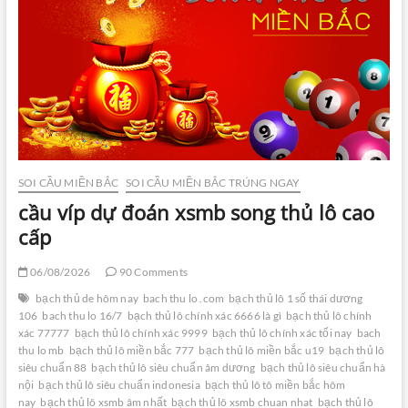
SOI CẦU MIỀN BẮC
SOI CẦU MIỀN BẮC TRÚNG NGAY
cầu víp dự đoán xsmb song thủ lô cao
cấp
06/08/2026
90 Comments
bạch thủ de hôm nay
bach thu lo .com
bạch thủ lô 1 số thái dương
106
bach thu lo 16/7
bạch thủ lô chính xác 6666 là gì
bạch thủ lô chính
xác 77777
bạch thủ lô chính xác 9999
bạch thủ lô chính xác tối nay
bach
thu lo mb
bạch thủ lô miền bắc 777
bạch thủ lô miền bắc u19
bạch thủ lô
siêu chuẩn 88
bạch thủ lô siêu chuẩn âm dương
bạch thủ lô siêu chuẩn hà
nội
bạch thủ lô siêu chuẩn indonesia
bạch thủ lô tô miền bắc hôm
nay
bạch thủ lô xsmb âm nhất
bạch thủ lô xsmb chuan nhat
bạch thủ lô