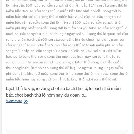
lô miền bắc 100 ngày
soi cầu song thủ lô miền bắc 15/4
soi cầu song thủ lô
miền bắc 365
soi cầu song thủ lô miền bắc bạc nhớ
soi cầu song thủ lô
miền bắc phí
soi cầu song thủ lô miền bắc về cả cặp
soi cầu song thủ lô
miền bắc yên
soi cầu song thủ lô miễn phí 100 ngày
soi cầu song thủ lô
miễn phí đẹp nhất
soi cầu song thủ lô miễn phí youtube
soi cầu song thủ lô
nuôi
soi cầu song thủ lô nuôi khung 3 ngày
soi cầu song thủ lô quán
soi cầu
song thủ lô siêu chuẩn 00
soi cầu song thủ lô siêu chuẩn phương nam
soi
cầu song thủ lô siêu chuẩn ưx
Soi cầu song thủ lô tô mb miễn phí
soi cầu
song thủ lô vip
soi cầu song thủ lô yên
Soi cầu stl 247
soi cầu xskt miền
bắc
soi lo song thu
soi lo song thu mien bac hom nay
soi song thu lo
soi
song thu lo.info
soicau song thu lo
song lô bạch thủ
sông lô chiều cuối
thu
sông lô thuộc tỉnh nào
Song thủ đề là gì
Song thủ khung 3 ngày miễn
phí
song thủ khung 5 ngày
song thủ lô mb
song thủ lô miền bắc
song thủ lô
miền bắc hôm nay
song thủ lô miền bắc là gì
thống kê song thủ lô mb
bạch thủ lô vip, io vang chot so bach thu lo, lô bạch thủ miền
bắc, chốt bạch thủ lô hôm nay, du doan lo…
cầu
View More
víp
dự
đoán
xsmb
song
thủ