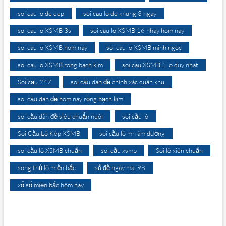
soi cau lo de dep
soi cau lo de khung 3 ngay
soi cau lo XSMB 3s
soi cau lo XSMB 16 nhay hom nay
soi cau lo XSMB hom nay
soi cau lo XSMB minh ngoc
soi cau lo XSMB rong bach kim
soi cau XSMB 1 lo duy nhat
Soi cầu 247
soi cầu dàn đề chính xác quân khu
soi cầu dàn đề hôm nay rồng bạch kim
soi cầu dàn đề siêu chuẩn nuôi
soi cầu lô
Soi Cầu Lô Kép XSMB
soi cầu lô mn âm dương
soi cầu lô XSMB chuẩn
soi cầu xsmb
Soi lô xiên chuẩn
song thủ lô miền bắc
số đề ngày mai 98
xổ số miền bắc hôm nay