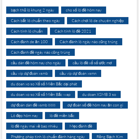
bạch thủ lô khung 2 ngày
cho số lô đề hôm nay
Cách bắt lô chuẩn theo ngày
Cách chơi lô de chuyên nghiệp
Cách tính lô chuẩn
Cách tính lô đề 2021
Cách đánh de ăn 100
Cách đánh lô ngày nào cũng trúng
Cách đánh đề ngày nào cũng trúng
cầu dàn đề hôm nay cho ngày
cầu lô đề xổ số ước mơ
cầu víp dự đoán xsmb
cầu víp dự đoán xsmn
du doan xo so Xổ số Miền Bắc dại phát
du doan xo so Xổ số Miền Bắc wap
du doan XSMB 3 so
dự đoán dàn đề xsmb 888
dự đoán số đề hôm nay ăn con gì
Lô đẹp hôm nay
lô đề miền bắc
lô đề ngày mai về bao nhiêu
Mẹo đánh đề
Phương pháp tính lô chuẩn đánh hàng ngày
Rồng Bạch Kim