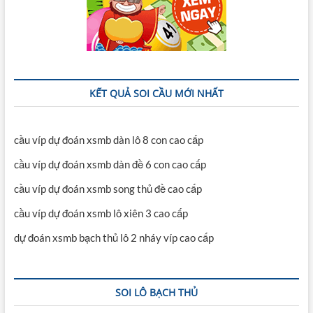
KẾT QUẢ SOI CẦU MỚI NHẤT
cầu víp dự đoán xsmb dàn lô 8 con cao cấp
cầu víp dự đoán xsmb dàn đề 6 con cao cấp
cầu víp dự đoán xsmb song thủ đề cao cấp
cầu víp dự đoán xsmb lô xiên 3 cao cấp
dự đoán xsmb bạch thủ lô 2 nháy víp cao cấp
SOI LÔ BẠCH THỦ