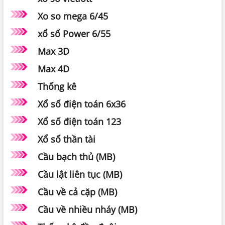
Xo so mega 6/45
xổ số Power 6/55
Max 3D
Max 4D
Thống kê
Xổ số điện toán 6x36
Xổ số điện toán 123
Xổ số thần tài
Cầu bạch thủ (MB)
Cầu lật liên tục (MB)
Cầu về cả cặp (MB)
Cầu về nhiều nháy (MB)