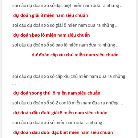
soi cầu dự đoán xổ số đặc biệt miền nam đưa ra những …
dự đoán giải 8 miền nam siêu chuẩn
soi cầu dự đoán xổ số giải 8 miền nam đưa ra những …
dự đoán bao lô miền nam siêu chuẩn
soi cầu dự đoán xổ số bao lô miền nam đưa ra những …
dự đoán cặp xỉu chủ miền nam siêu chuẩn
soi cầu dự đoán xổ số cắp xiu chủ miền nam đưa ra những
…
dự đoán song thủ lô miền nam siêu chuẩn
soi cầu dự đoán xổ số 2 con lô miền nam đưa ra những …
dự đoán đầu đuôi giải 8 miền nam siêu chuẩn
soi cầu dự đoán xổ số miền nam đưa ra những …
dự đoán đầu đuôi đặc biệt miền nam siêu chuẩn