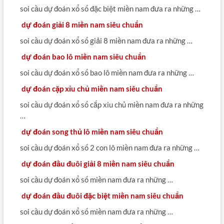
soi cầu dự đoán xổ số đặc biệt miền nam đưa ra những …
dự đoán giải 8 miền nam siêu chuẩn
soi cầu dự đoán xổ số giải 8 miền nam đưa ra những …
dự đoán bao lô miền nam siêu chuẩn
soi cầu dự đoán xổ số bao lô miền nam đưa ra những …
dự đoán cặp xỉu chủ miền nam siêu chuẩn
soi cầu dự đoán xổ số cắp xiu chủ miền nam đưa ra những
…
dự đoán song thủ lô miền nam siêu chuẩn
soi cầu dự đoán xổ số 2 con lô miền nam đưa ra những …
dự đoán đầu đuôi giải 8 miền nam siêu chuẩn
soi cầu dự đoán xổ số miền nam đưa ra những …
dự đoán đầu đuôi đặc biệt miền nam siêu chuẩn
soi cầu dự đoán xổ số miền nam đưa ra những …