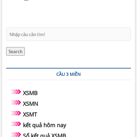
víp
dự
đoán
xsmb
dàn
đề
đầu
đuôi
cao
Search
cấp
CẦU 3 MIỀN
XSMB
XSMN
XSMT
kết quả hôm nay
Sổ kết quả XSMB