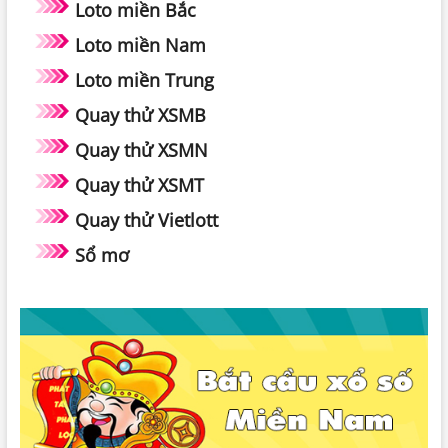
Loto miền Bắc
Loto miền Nam
Loto miền Trung
Quay thử XSMB
Quay thử XSMN
Quay thử XSMT
Quay thử Vietlott
Sổ mơ