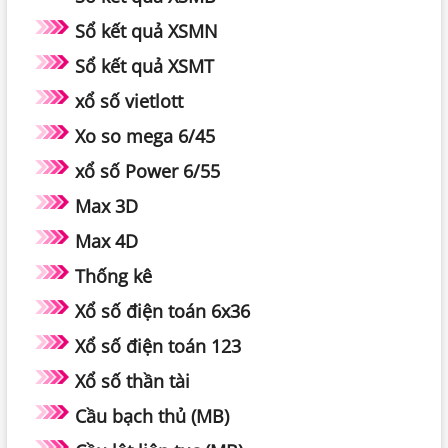
Sổ kết quả XSMN
Sổ kết quả XSMT
xổ số vietlott
Xo so mega 6/45
xổ số Power 6/55
Max 3D
Max 4D
Thống kê
Xổ số điện toán 6x36
Xổ số điện toán 123
Xổ số thần tài
Cầu bạch thủ (MB)