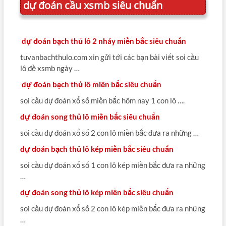
dự đoán cầu xsmb siêu chuẩn
dự đoán bạch thủ lô 2 nháy miền bắc siêu chuẩn
tuvanbachthulo.com xin gửi tới các bạn bài viết soi cầu
lô đề xsmb ngày …
dự đoán bạch thủ lô miền bắc siêu chuẩn
soi cầu dự đoán xổ số miền bắc hôm nay 1 con lô ….
dự đoán song thủ lô miền bắc siêu chuẩn
soi cầu dự đoán xổ số 2 con lô miền bắc đưa ra những …
dự đoán bạch thủ lô kép miền bắc siêu chuẩn
soi cầu dự đoán xổ số 1 con lô kép miền bắc đưa ra những
…
dự đoán song thủ lô kép miền bắc siêu chuẩn
soi cầu dự đoán xổ số 2 con lô kép miền bắc đưa ra những
…