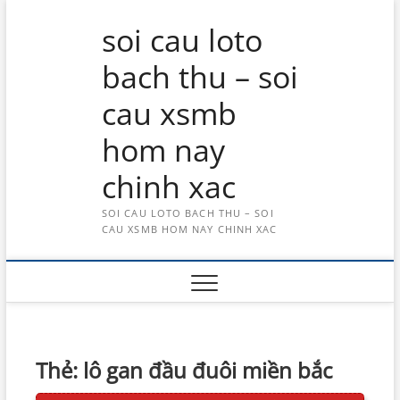
Skip
soi cau loto
to
content
bach thu – soi
cau xsmb
hom nay
chinh xac
SOI CAU LOTO BACH THU – SOI
CAU XSMB HOM NAY CHINH XAC
Thẻ:
lô gan đầu đuôi miền bắc