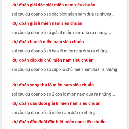
dự đoán giải đặc biệt miền nam siêu chuẩn
soi cầu dự đoán xổ số đặc biệt miền nam đưa ra những …
dự đoán giải 8 miền nam siêu chuẩn
soi cầu dự đoán xổ số giải 8 miền nam đưa ra những …
dự đoán bao lô miền nam siêu chuẩn
soi cầu dự đoán xổ số bao lô miền nam đưa ra những …
dự đoán cặp xỉu chủ miền nam siêu chuẩn
soi cầu dự đoán xổ số cắp xiu chủ miền nam đưa ra những
…
dự đoán song thủ lô miền nam siêu chuẩn
soi cầu dự đoán xổ số 2 con lô miền nam đưa ra những …
dự đoán đầu đuôi giải 8 miền nam siêu chuẩn
soi cầu dự đoán xổ số miền nam đưa ra những …
dự đoán đầu đuôi đặc biệt miền nam siêu chuẩn