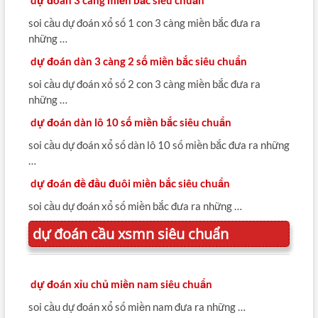
dự đoán 3 càng miền bắc siêu chuẩn
soi cầu dự đoán xổ số 1 con 3 càng miền bắc đưa ra
những …
dự đoán dàn 3 càng 2 số miền bắc siêu chuẩn
soi cầu dự đoán xổ số 2 con 3 càng miền bắc đưa ra
những …
dự đoán dàn lô 10 số miền bắc siêu chuẩn
soi cầu dự đoán xổ số dàn lô 10 số miền bắc đưa ra những
…
dự đoán đề đầu đuôi miền bắc siêu chuẩn
soi cầu dự đoán xổ số miền bắc đưa ra những …
dự đoán cầu xsmn siêu chuẩn
dự đoán xỉu chủ miền nam siêu chuẩn
soi cầu dự đoán xổ số miền nam đưa ra những …