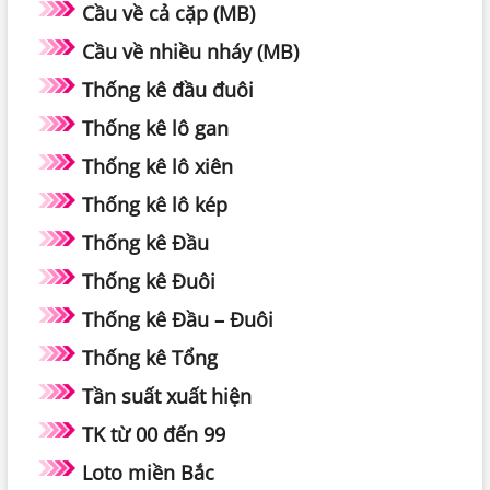
Cầu về cả cặp (MB)
Cầu về nhiều nháy (MB)
Thống kê đầu đuôi
Thống kê lô gan
Thống kê lô xiên
Thống kê lô kép
Thống kê Đầu
Thống kê Đuôi
Thống kê Đầu – Đuôi
Thống kê Tổng
Tần suất xuất hiện
TK từ 00 đến 99
Loto miền Bắc