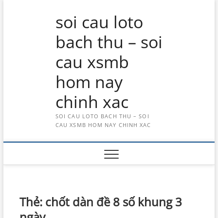
Skip
soi cau loto
to
content
bach thu – soi
cau xsmb
hom nay
chinh xac
SOI CAU LOTO BACH THU – SOI
CAU XSMB HOM NAY CHINH XAC
Thẻ:
chốt dàn đề 8 số khung 3
ngày