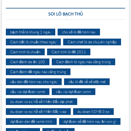
SOI LÔ BẠCH THỦ
bạch thủ lô khung 2 ngày
cho số lô đề hôm nay
Cách bắt lô chuẩn theo ngày
Cách chơi lô de chuyên nghiệp
Cách tính lô chuẩn
Cách tính lô đề 2021
Cách đánh de ăn 100
Cách đánh lô ngày nào cũng trúng
Cách đánh đề ngày nào cũng trúng
cầu dàn đề hôm nay cho ngày
cầu lô đề xổ số ước mơ
cầu víp dự đoán xsmb
cầu víp dự đoán xsmn
du doan xo so Xổ số Miền Bắc dại phát
du doan xo so Xổ số Miền Bắc wap
du doan XSMB 3 so
dự đoán dàn đề xsmb 888
dự đoán số đề hôm nay ăn con gì