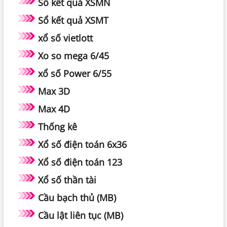
Sổ kết quả XSMN
Sổ kết quả XSMT
xổ số vietlott
Xo so mega 6/45
xổ số Power 6/55
Max 3D
Max 4D
Thống kê
Xổ số điện toán 6x36
Xổ số điện toán 123
Xổ số thần tài
Cầu bạch thủ (MB)
Cầu lật liên tục (MB)