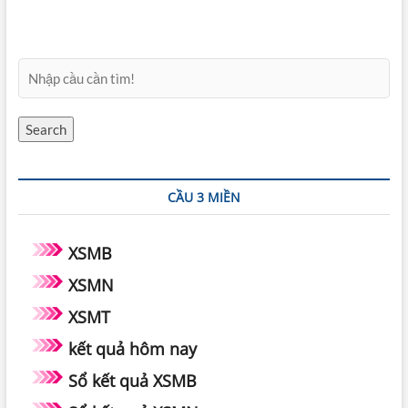
dự
đoán
xsmb
dàn
đề
8
con
cao
Search
cấp
CẦU 3 MIỀN
XSMB
XSMN
XSMT
kết quả hôm nay
Sổ kết quả XSMB