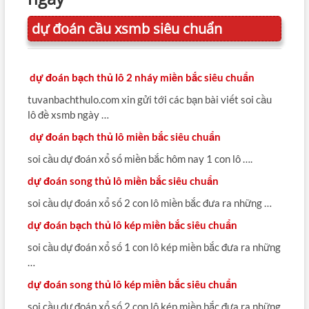
dự đoán cầu xsmb siêu chuẩn
dự đoán bạch thủ lô 2 nháy miền bắc siêu chuẩn
tuvanbachthulo.com xin gửi tới các bạn bài viết soi cầu
lô đề xsmb ngày …
dự đoán bạch thủ lô miền bắc siêu chuẩn
soi cầu dự đoán xổ số miền bắc hôm nay 1 con lô ….
dự đoán song thủ lô miền bắc siêu chuẩn
soi cầu dự đoán xổ số 2 con lô miền bắc đưa ra những …
dự đoán bạch thủ lô kép miền bắc siêu chuẩn
soi cầu dự đoán xổ số 1 con lô kép miền bắc đưa ra những
…
dự đoán song thủ lô kép miền bắc siêu chuẩn
soi cầu dự đoán xổ số 2 con lô kép miền bắc đưa ra những