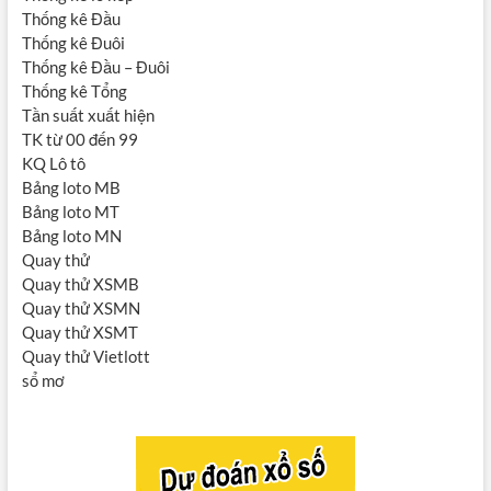
Thống kê Đầu
Thống kê Đuôi
Thống kê Đầu – Đuôi
Thống kê Tổng
Tần suất xuất hiện
TK từ 00 đến 99
KQ Lô tô
Bảng loto MB
Bảng loto MT
Bảng loto MN
Quay thử
Quay thử XSMB
Quay thử XSMN
Quay thử XSMT
Quay thử Vietlott
sổ mơ