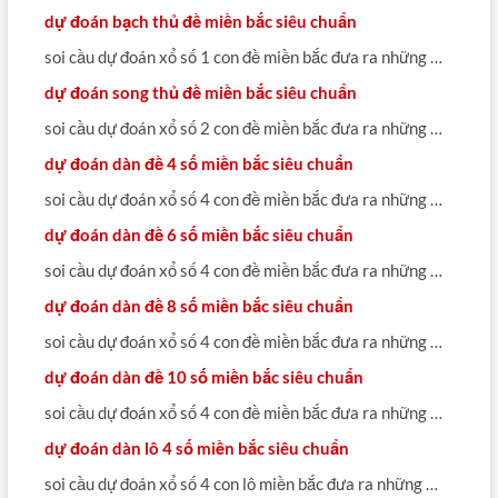
dự đoán bạch thủ đề miền bắc siêu chuẩn
soi cầu dự đoán xổ số 1 con đề miền bắc đưa ra những …
dự đoán song thủ đề miền bắc siêu chuẩn
soi cầu dự đoán xổ số 2 con đề miền bắc đưa ra những …
dự đoán dàn đề 4 số miền bắc siêu chuẩn
soi cầu dự đoán xổ số 4 con đề miền bắc đưa ra những …
dự đoán dàn đề 6 số miền bắc siêu chuẩn
soi cầu dự đoán xổ số 4 con đề miền bắc đưa ra những …
dự đoán dàn đề 8 số miền bắc siêu chuẩn
soi cầu dự đoán xổ số 4 con đề miền bắc đưa ra những …
dự đoán dàn đề 10 số miền bắc siêu chuẩn
soi cầu dự đoán xổ số 4 con đề miền bắc đưa ra những …
dự đoán dàn lô 4 số miền bắc siêu chuẩn
soi cầu dự đoán xổ số 4 con lô miền bắc đưa ra những …