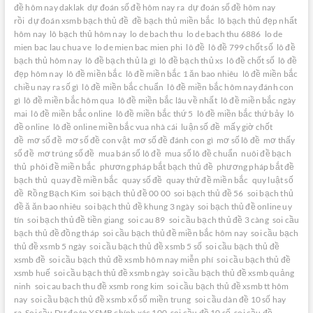
đề hôm nay daklak
dự đoán số đề hôm nay ra
dự đoán số đề hôm nay
rồi
dự đoán xsmb bạch thủ đề
đề bạch thủ miền bắc
lô bạch thủ đẹp nhất
hôm nay
lô bạch thủ hôm nay
lo de bach thu
lo de bach thu 6886
lo de
mien bac lau chua ve
lo de mien bac mien phi
lô đề
lô đề 799 chốt số
lô đề
bạch thủ hôm nay
lô đề bạch thủ là gì
lô đề bạch thủ xs
lô đề chốt số
lô đề
đẹp hôm nay
lô đề miền bắc
lô đề miền bắc 1 ăn bao nhiêu
lô đề miền bắc
chiều nay ra số gì
lô đề miền bắc chuẩn
lô đề miền bắc hôm nay đánh con
gì
lô đề miền bắc hôm qua
lô đề miền bắc lâu về nhất
lô đề miền bắc ngày
mai
lô đề miền bắc online
lô đề miền bắc thứ 5
lô đề miền bắc thứ bảy
lô
đề online
lô đề online miền bắc vua nhà cái
luận số đề
mấy giờ chốt
đề
mơ số đề
mơ số đề con vật
mơ số đề đánh con gì
mơ số lô đề
mơ thấy
số đề
mơ trúng số đề
mua bán số lô đề
mua số lô đề chuẩn
nuôi đề bạch
thủ
phôi đề miền bắc
phương pháp bắt bạch thủ đề
phương pháp bắt đề
bạch thủ
quay đề miền bắc
quay số đề
quay thử đề miền bắc
quy luật số
đề
Rồng Bạch Kim
soi bạch thủ đề 00 00
soi bạch thủ đề 56
soi bạch thủ
đề ă ăn bao nhiêu
soi bạch thủ đề khung 3 ngày
soi bạch thủ đề online uy
tín
soi bạch thủ đề tiền giang
soi cau 89
soi cầu bạch thủ đề 3 càng
soi cầu
bạch thủ đề đồng tháp
soi cầu bạch thủ đề miền bắc hôm nay
soi cầu bạch
thủ đề xsmb 5 ngày
soi cầu bạch thủ đề xsmb 5 số
soi cầu bạch thủ đề
xsmb đề
soi cầu bạch thủ đề xsmb hôm nay miễn phí
soi cầu bạch thủ đề
xsmb huế
soi cầu bạch thủ đề xsmb ngày
soi cầu bạch thủ đề xsmb quảng
ninh
soi cau bach thu đề xsmb rong kim
soi cầu bạch thủ đề xsmb tt hôm
nay
soi cầu bạch thủ đề xsmb xổ số miền trung
soi cầu dàn đề 10 số hay
ra
Soi cầu Dự đoán XSMB chính xác 100
soi cầu đề 10 số
soi cầu đề