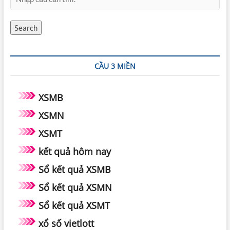
đề
cao
cấp
Search
CẦU 3 MIỀN
XSMB
XSMN
XSMT
kết quả hôm nay
Sổ kết quả XSMB
Sổ kết quả XSMN
Sổ kết quả XSMT
xổ số vietlott