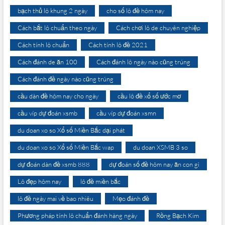
bạch thủ lô khung 2 ngày
cho số lô đề hôm nay
Cách bắt lô chuẩn theo ngày
Cách chơi lô de chuyên nghiệp
Cách tính lô chuẩn
Cách tính lô đề 2021
Cách đánh de ăn 100
Cách đánh lô ngày nào cũng trúng
Cách đánh đề ngày nào cũng trúng
cầu dàn đề hôm nay cho ngày
cầu lô đề xổ số ước mơ
cầu víp dự đoán xsmb
cầu víp dự đoán xsmn
du doan xo so Xổ số Miền Bắc dại phát
du doan xo so Xổ số Miền Bắc wap
du doan XSMB 3 so
dự đoán dàn đề xsmb 888
dự đoán số đề hôm nay ăn con gì
Lô đẹp hôm nay
lô đề miền bắc
lô đề ngày mai về bao nhiêu
Mẹo đánh đề
Phương pháp tính lô chuẩn đánh hàng ngày
Rồng Bạch Kim