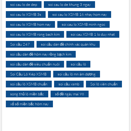
soi cau lo de dep
soi cau lo de khung 3 ngay
soi cau lo XSMB 3s
soi cau lo XSMB 16 nhay hom nay
soi cau lo XSMB hom nay
soi cau lo XSMB minh ngoc
soi cau lo XSMB rong bach kim
soi cau XSMB 1 lo duy nhat
Soi cầu 247
soi cầu dàn đề chính xác quân khu
soi cầu dàn đề hôm nay rồng bạch kim
soi cầu dàn đề siêu chuẩn nuôi
soi cầu lô
Soi Cầu Lô Kép XSMB
soi cầu lô mn âm dương
soi cầu lô XSMB chuẩn
soi cầu xsmb
Soi lô xiên chuẩn
song thủ lô miền bắc
số đề ngày mai 98
xổ số miền bắc hôm nay