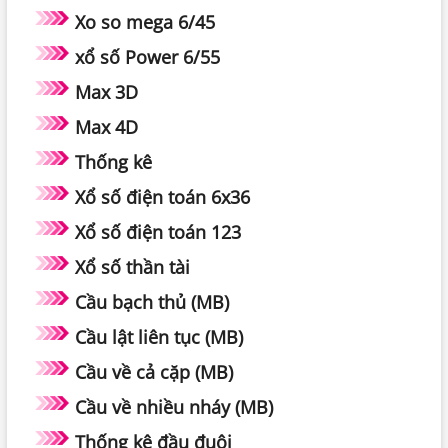
Xo so mega 6/45
xổ số Power 6/55
Max 3D
Max 4D
Thống kê
Xổ số điện toán 6x36
Xổ số điện toán 123
Xổ số thần tài
Cầu bạch thủ (MB)
Cầu lật liên tục (MB)
Cầu về cả cặp (MB)
Cầu về nhiều nháy (MB)
Thống kê đầu đuôi