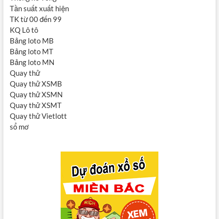
Tần suất xuất hiện
TK từ 00 đến 99
KQ Lô tô
Bảng loto MB
Bảng loto MT
Bảng loto MN
Quay thử
Quay thử XSMB
Quay thử XSMN
Quay thử XSMT
Quay thử Vietlott
sổ mơ