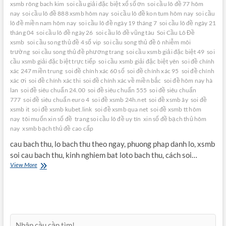
xsmb rông bach kim
soi cầu giải đặc biệt xổ số ơn
soi cầu lô đề 77 hôm
nay
soi cầu lô đề 888 xsmb hôm nay
soi cầu lô đề kon tum hôm nay
soi cầu
lô đề miền nam hôm nay
soi cầu lô đề ngày 19 tháng 7
soi cầu lô đề ngày 21
tháng 04
soi cầu lô đề ngày 26
soi cầu lô đề vũng tàu
Soi Cầu Lô Đề
xsmb
soi cầu song thủ đề 4 số vip
soi cầu song thủ đề ô nhiễm môi
trường
soi cầu song thủ đề phương trang
soi cầu xsmb giải đặc biệt 49
soi
cầu xsmb giải đặc biệt trực tiếp
soi cầu xsmb giải đặc biệt yên
soi đề chính
xác 247 miền trung
soi đề chính xác 60 số
soi đề chính xác 95
soi đề chính
xác ơi
soi đề chính xác thi
soi đề chính xác về miền bắc
soi đề hôm nay hà
lan
soi đề siêu chuẩn 24.00
soi đề siêu chuẩn 555
soi đề siêu chuẩn
777
soi đề siêu chuẩn euro 4
soi đề xsmb 24h.net
soi đề xsmb ây
soi đề
xsmb it
soi đề xsmb kubet.link
soi đề xsmb qua net
soi đề xsmb tt hôm
nay
tôi muốn xin số đề
trang soi cầu lô đề uy tín
xin số đề bạch thủ hôm
nay
xsmb bạch thủ đề cao cấp
cau bach thu, lo bach thu theo ngay, phuong phap danh lo, xsmb
soi cau bach thu, kinh nghiem bat loto bach thu, cách soi…
cầu
View More
víp
dự
đoán
xsmb
bạch
thủ