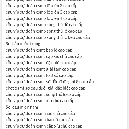
cầu víp dự đoán xsmb lô xiên 2 cao cấp
cầu víp dự đoán xsmb lô xiên 3 cao cấp
cầu víp dự đoán xsmb lô xiên 4 cao cấp
cầu víp dự đoán xsmb song thủ đề cao cấp
cầu víp dự đoán xsmb song thủ lô cao cấp
cầu víp dự đoán xsmb song thủ lô kép cao cấp
Soi cầu miền trung
cầu víp dự đoán xsmt bao lô cao cấp
cầu víp dự đoán xsmt cặp xíu chủ cao cấp
cầu víp dự đoán xsmt đặc biệt cao cấp
cầu víp dự đoán xsmt giải tám cao cấp
cầu víp dự đoán xsmt lô 3 số cao cấp
cầu víp dự đoán xsmt sớ đầu đuôi giải 8 cao cấp
chốt xsmt sớ đầu đuôi giải đặc biệt cao cấp
cầu víp dự đoán xsmt song thủ lô cao cấp
cầu víp dự đoán xsmt xíu chủ cao cấp
Soi cầu miền nam
cầu víp dự đoán xsmn xíu chủ cao cấp
cầu víp dự đoán xsmn bao lô cao cấp
cầu víp dự đoán xsmn cặp xíu chủ cao cấp