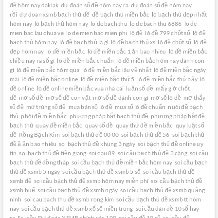
đề hôm nay daklak
dự đoán số đề hôm nay ra
dự đoán số đề hôm nay
rồi
dự đoán xsmb bạch thủ đề
đề bạch thủ miền bắc
lô bạch thủ đẹp nhất
hôm nay
lô bạch thủ hôm nay
lo de bach thu
lo de bach thu 6886
lo de
mien bac lau chua ve
lo de mien bac mien phi
lô đề
lô đề 799 chốt số
lô đề
bạch thủ hôm nay
lô đề bạch thủ là gì
lô đề bạch thủ xs
lô đề chốt số
lô đề
đẹp hôm nay
lô đề miền bắc
lô đề miền bắc 1 ăn bao nhiêu
lô đề miền bắc
chiều nay ra số gì
lô đề miền bắc chuẩn
lô đề miền bắc hôm nay đánh con
gì
lô đề miền bắc hôm qua
lô đề miền bắc lâu về nhất
lô đề miền bắc ngày
mai
lô đề miền bắc online
lô đề miền bắc thứ 5
lô đề miền bắc thứ bảy
lô
đề online
lô đề online miền bắc vua nhà cái
luận số đề
mấy giờ chốt
đề
mơ số đề
mơ số đề con vật
mơ số đề đánh con gì
mơ số lô đề
mơ thấy
số đề
mơ trúng số đề
mua bán số lô đề
mua số lô đề chuẩn
nuôi đề bạch
thủ
phôi đề miền bắc
phương pháp bắt bạch thủ đề
phương pháp bắt đề
bạch thủ
quay đề miền bắc
quay số đề
quay thử đề miền bắc
quy luật số
đề
Rồng Bạch Kim
soi bạch thủ đề 00 00
soi bạch thủ đề 56
soi bạch thủ
đề ă ăn bao nhiêu
soi bạch thủ đề khung 3 ngày
soi bạch thủ đề online uy
tín
soi bạch thủ đề tiền giang
soi cau 89
soi cầu bạch thủ đề 3 càng
soi cầu
bạch thủ đề đồng tháp
soi cầu bạch thủ đề miền bắc hôm nay
soi cầu bạch
thủ đề xsmb 5 ngày
soi cầu bạch thủ đề xsmb 5 số
soi cầu bạch thủ đề
xsmb đề
soi cầu bạch thủ đề xsmb hôm nay miễn phí
soi cầu bạch thủ đề
xsmb huế
soi cầu bạch thủ đề xsmb ngày
soi cầu bạch thủ đề xsmb quảng
ninh
soi cau bach thu đề xsmb rong kim
soi cầu bạch thủ đề xsmb tt hôm
nay
soi cầu bạch thủ đề xsmb xổ số miền trung
soi cầu dàn đề 10 số hay
ra
Soi cầu Dự đoán XSMB chính xác 100
soi cầu đề 10 số
soi cầu đề