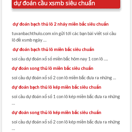
dự đoán cầu xsmb siêu chuẩn
dự đoán bạch thủ lô 2 nháy miền bắc siêu chuẩn
tuvanbachthulo.com xin gửi tới các bạn bài viết soi cầu
lô đề xsmb ngày …
dự đoán bạch thủ lô miền bắc siêu chuẩn
soi cầu dự đoán xổ số miền bắc hôm nay 1 con lô ….
dự đoán song thủ lô miền bắc siêu chuẩn
soi cầu dự đoán xổ số 2 con lô miền bắc đưa ra những …
dự đoán bạch thủ lô kép miền bắc siêu chuẩn
soi cầu dự đoán xổ số 1 con lô kép miền bắc đưa ra những
…
dự đoán song thủ lô kép miền bắc siêu chuẩn
soi cầu dự đoán xổ số 2 con lô kép miền bắc đưa ra những
…