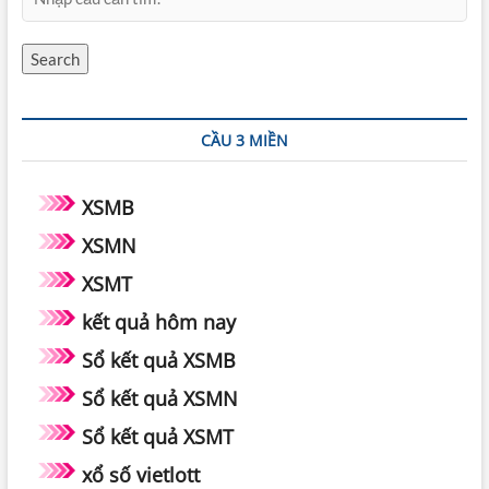
đề
cao
cấp
Search
CẦU 3 MIỀN
XSMB
XSMN
XSMT
kết quả hôm nay
Sổ kết quả XSMB
Sổ kết quả XSMN
Sổ kết quả XSMT
xổ số vietlott