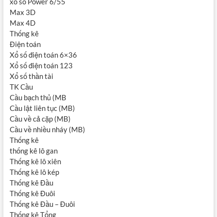
xổ số Power 6/55
Max 3D
Max 4D
Thống kê
Điện toán
Xổ số điện toán 6×36
Xổ số điện toán 123
Xổ số thần tài
TK Cầu
Cầu bạch thủ (MB
Cầu lật liên tục (MB)
Cầu về cả cặp (MB)
Cầu về nhiều nháy (MB)
Thống kê
thống kê lô gan
Thống kê lô xiên
Thống kê lô kép
Thống kê Đầu
Thống kê Đuôi
Thống kê Đầu – Đuôi
Thống kê Tổng