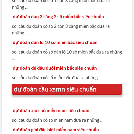
soi cầu dự đoán xổ số 1 con 3 càng miền bắc đưa ra
những …
dự đoán dàn 3 càng 2 số miền bắc siêu chuẩn
soi cầu dự đoán xổ số 2 con 3 càng miền bắc đưa ra
những …
dự đoán dàn lô 10 số miền bắc siêu chuẩn
soi cầu dự đoán xổ số dàn lô 10 số miền bắc đưa ra những
…
dự đoán đề đầu đuôi miền bắc siêu chuẩn
soi cầu dự đoán xổ số miền bắc đưa ra những …
dự đoán cầu xsmn siêu chuẩn
dự đoán xỉu chủ miền nam siêu chuẩn
soi cầu dự đoán xổ số miền nam đưa ra những …
dự đoán giải đặc biệt miền nam siêu chuẩn