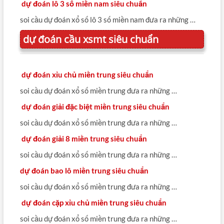
dự đoán lô 3 số miền nam siêu chuẩn
soi cầu dự đoán xổ số lô 3 số miền nam đưa ra những …
dự đoán cầu xsmt siêu chuẩn
dự đoán xỉu chủ miền trung siêu chuẩn
soi cầu dự đoán xổ số miền trung đưa ra những …
dự đoán giải đặc biệt miền trung siêu chuẩn
soi cầu dự đoán xổ số miền trung đưa ra những …
dự đoán giải 8 miền trung siêu chuẩn
soi cầu dự đoán xổ số miền trung đưa ra những …
dự đoán bao lô miền trung siêu chuẩn
soi cầu dự đoán xổ số miền trung đưa ra những …
dự đoán cặp xỉu chủ miền trung siêu chuẩn
soi cầu dự đoán xổ số miền trung đưa ra những …