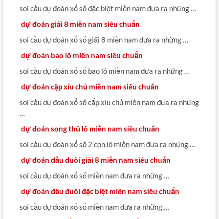
soi cầu dự đoán xổ số đặc biệt miền nam đưa ra những …
dự đoán giải 8 miền nam siêu chuẩn
soi cầu dự đoán xổ số giải 8 miền nam đưa ra những …
dự đoán bao lô miền nam siêu chuẩn
soi cầu dự đoán xổ số bao lô miền nam đưa ra những …
dự đoán cặp xỉu chủ miền nam siêu chuẩn
soi cầu dự đoán xổ số cắp xiu chủ miền nam đưa ra những
…
dự đoán song thủ lô miền nam siêu chuẩn
soi cầu dự đoán xổ số 2 con lô miền nam đưa ra những …
dự đoán đầu đuôi giải 8 miền nam siêu chuẩn
soi cầu dự đoán xổ số miền nam đưa ra những …
dự đoán đầu đuôi đặc biệt miền nam siêu chuẩn
soi cầu dự đoán xổ số miền nam đưa ra những …