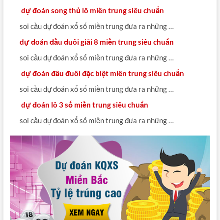
dự đoán song thủ lô miền trung siêu chuẩn
soi cầu dự đoán xổ số miền trung đưa ra những …
dự đoán đầu đuôi giải 8 miền trung siêu chuẩn
soi cầu dự đoán xổ số miền trung đưa ra những …
dự đoán đầu đuôi đặc biệt miền trung siêu chuẩn
soi cầu dự đoán xổ số miền trung đưa ra những …
dự đoán lô 3 số miền trung siêu chuẩn
soi cầu dự đoán xổ số miền trung đưa ra những …