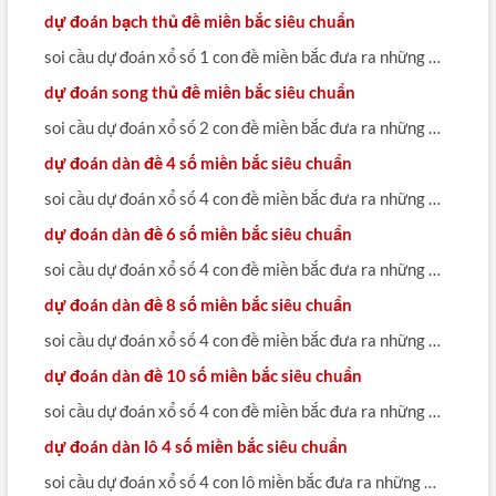
dự đoán bạch thủ đề miền bắc siêu chuẩn
soi cầu dự đoán xổ số 1 con đề miền bắc đưa ra những …
dự đoán song thủ đề miền bắc siêu chuẩn
soi cầu dự đoán xổ số 2 con đề miền bắc đưa ra những …
dự đoán dàn đề 4 số miền bắc siêu chuẩn
soi cầu dự đoán xổ số 4 con đề miền bắc đưa ra những …
dự đoán dàn đề 6 số miền bắc siêu chuẩn
soi cầu dự đoán xổ số 4 con đề miền bắc đưa ra những …
dự đoán dàn đề 8 số miền bắc siêu chuẩn
soi cầu dự đoán xổ số 4 con đề miền bắc đưa ra những …
dự đoán dàn đề 10 số miền bắc siêu chuẩn
soi cầu dự đoán xổ số 4 con đề miền bắc đưa ra những …
dự đoán dàn lô 4 số miền bắc siêu chuẩn
soi cầu dự đoán xổ số 4 con lô miền bắc đưa ra những …