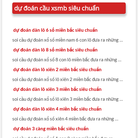
dự đoán cầu xsmb siêu chuẩn
dự đoán dàn lô 6 số miền bắc siêu chuẩn
soi cầu dự đoán xổ số miền nam 6 con lô đưa ra những …
dự đoán dàn lô 8 số miền bắc siêu chuẩn
soi cầu dự đoán xổ số 8 con lô miền bắc đưa ra những …
dự đoán dàn lô xiên 2 miền bắc siêu chuẩn
soi cầu dự đoán xổ số lô xiên 2 miền bắc đưa ra những …
dự đoán dàn lô xiên 3 miền bắc siêu chuẩn
soi cầu dự đoán xổ số lô xiên 3 miền bắc đưa ra những …
dự đoán dàn lô xiên 4 miền bắc siêu chuẩn
soi cầu dự đoán xổ số xiên 4 miền bắc đưa ra những …
dự đoán 3 càng miền bắc siêu chuẩn