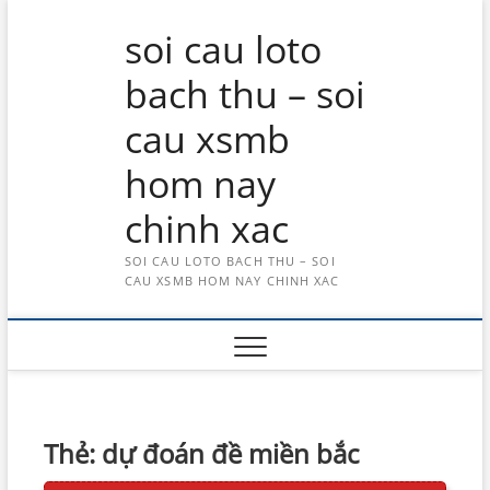
Skip
soi cau loto
to
content
bach thu – soi
cau xsmb
hom nay
chinh xac
SOI CAU LOTO BACH THU – SOI
CAU XSMB HOM NAY CHINH XAC
Thẻ:
dự đoán đề miền bắc