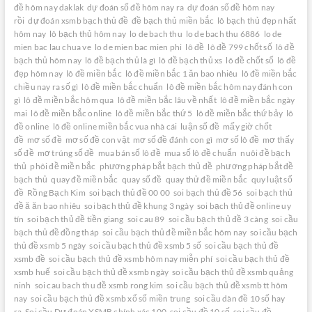
đề hôm nay daklak
dự đoán số đề hôm nay ra
dự đoán số đề hôm nay
rồi
dự đoán xsmb bạch thủ đề
đề bạch thủ miền bắc
lô bạch thủ đẹp nhất
hôm nay
lô bạch thủ hôm nay
lo de bach thu
lo de bach thu 6886
lo de
mien bac lau chua ve
lo de mien bac mien phi
lô đề
lô đề 799 chốt số
lô đề
bạch thủ hôm nay
lô đề bạch thủ là gì
lô đề bạch thủ xs
lô đề chốt số
lô đề
đẹp hôm nay
lô đề miền bắc
lô đề miền bắc 1 ăn bao nhiêu
lô đề miền bắc
chiều nay ra số gì
lô đề miền bắc chuẩn
lô đề miền bắc hôm nay đánh con
gì
lô đề miền bắc hôm qua
lô đề miền bắc lâu về nhất
lô đề miền bắc ngày
mai
lô đề miền bắc online
lô đề miền bắc thứ 5
lô đề miền bắc thứ bảy
lô
đề online
lô đề online miền bắc vua nhà cái
luận số đề
mấy giờ chốt
đề
mơ số đề
mơ số đề con vật
mơ số đề đánh con gì
mơ số lô đề
mơ thấy
số đề
mơ trúng số đề
mua bán số lô đề
mua số lô đề chuẩn
nuôi đề bạch
thủ
phôi đề miền bắc
phương pháp bắt bạch thủ đề
phương pháp bắt đề
bạch thủ
quay đề miền bắc
quay số đề
quay thử đề miền bắc
quy luật số
đề
Rồng Bạch Kim
soi bạch thủ đề 00 00
soi bạch thủ đề 56
soi bạch thủ
đề ă ăn bao nhiêu
soi bạch thủ đề khung 3 ngày
soi bạch thủ đề online uy
tín
soi bạch thủ đề tiền giang
soi cau 89
soi cầu bạch thủ đề 3 càng
soi cầu
bạch thủ đề đồng tháp
soi cầu bạch thủ đề miền bắc hôm nay
soi cầu bạch
thủ đề xsmb 5 ngày
soi cầu bạch thủ đề xsmb 5 số
soi cầu bạch thủ đề
xsmb đề
soi cầu bạch thủ đề xsmb hôm nay miễn phí
soi cầu bạch thủ đề
xsmb huế
soi cầu bạch thủ đề xsmb ngày
soi cầu bạch thủ đề xsmb quảng
ninh
soi cau bach thu đề xsmb rong kim
soi cầu bạch thủ đề xsmb tt hôm
nay
soi cầu bạch thủ đề xsmb xổ số miền trung
soi cầu dàn đề 10 số hay
ra
Soi cầu Dự đoán XSMB chính xác 100
soi cầu đề 10 số
soi cầu đề