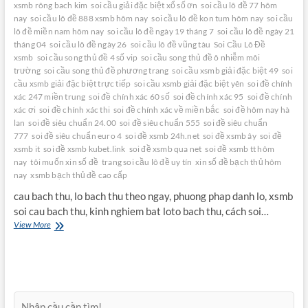
xsmb rông bach kim
soi cầu giải đặc biệt xổ số ơn
soi cầu lô đề 77 hôm
nay
soi cầu lô đề 888 xsmb hôm nay
soi cầu lô đề kon tum hôm nay
soi cầu
lô đề miền nam hôm nay
soi cầu lô đề ngày 19 tháng 7
soi cầu lô đề ngày 21
tháng 04
soi cầu lô đề ngày 26
soi cầu lô đề vũng tàu
Soi Cầu Lô Đề
xsmb
soi cầu song thủ đề 4 số vip
soi cầu song thủ đề ô nhiễm môi
trường
soi cầu song thủ đề phương trang
soi cầu xsmb giải đặc biệt 49
soi
cầu xsmb giải đặc biệt trực tiếp
soi cầu xsmb giải đặc biệt yên
soi đề chính
xác 247 miền trung
soi đề chính xác 60 số
soi đề chính xác 95
soi đề chính
xác ơi
soi đề chính xác thi
soi đề chính xác về miền bắc
soi đề hôm nay hà
lan
soi đề siêu chuẩn 24.00
soi đề siêu chuẩn 555
soi đề siêu chuẩn
777
soi đề siêu chuẩn euro 4
soi đề xsmb 24h.net
soi đề xsmb ây
soi đề
xsmb it
soi đề xsmb kubet.link
soi đề xsmb qua net
soi đề xsmb tt hôm
nay
tôi muốn xin số đề
trang soi cầu lô đề uy tín
xin số đề bạch thủ hôm
nay
xsmb bạch thủ đề cao cấp
cau bach thu, lo bach thu theo ngay, phuong phap danh lo, xsmb
soi cau bach thu, kinh nghiem bat loto bach thu, cách soi…
cầu
View More
víp
dự
đoán
xsmb
bạch
thủ