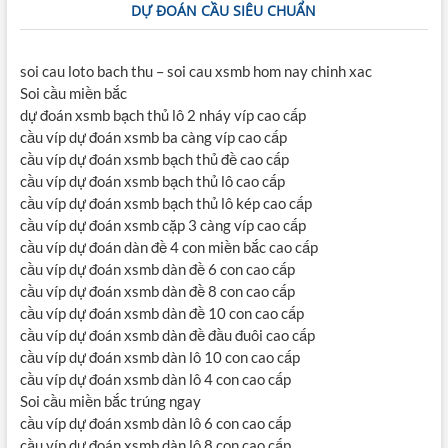
DỰ ĐOÁN CẦU SIÊU CHUẨN
soi cau loto bach thu – soi cau xsmb hom nay chinh xac
Soi cầu miền bắc
dự đoán xsmb bạch thủ lô 2 nháy víp cao cấp
cầu víp dự đoán xsmb ba càng víp cao cấp
cầu víp dự đoán xsmb bạch thủ đề cao cấp
cầu víp dự đoán xsmb bạch thủ lô cao cấp
cầu víp dự đoán xsmb bạch thủ lô kép cao cấp
cầu víp dự đoán xsmb cặp 3 càng víp cao cấp
cầu víp dự đoán dàn đề 4 con miền bắc cao cấp
cầu víp dự đoán xsmb dàn đề 6 con cao cấp
cầu víp dự đoán xsmb dàn đề 8 con cao cấp
cầu víp dự đoán xsmb dàn đề 10 con cao cấp
cầu víp dự đoán xsmb dàn đề đầu đuôi cao cấp
cầu víp dự đoán xsmb dàn lô 10 con cao cấp
cầu víp dự đoán xsmb dàn lô 4 con cao cấp
Soi cầu miền bắc trúng ngay
cầu víp dự đoán xsmb dàn lô 6 con cao cấp
cầu víp dự đoán xsmb dàn lô 8 con cao cấp