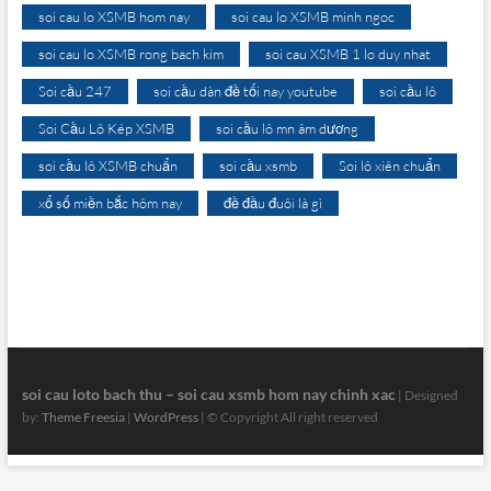
soi cau lo XSMB hom nay
soi cau lo XSMB minh ngoc
soi cau lo XSMB rong bach kim
soi cau XSMB 1 lo duy nhat
Soi cầu 247
soi cầu dàn đề tối nay youtube
soi cầu lô
Soi Cầu Lô Kép XSMB
soi cầu lô mn âm dương
soi cầu lô XSMB chuẩn
soi cầu xsmb
Soi lô xiên chuẩn
xổ số miền bắc hôm nay
đề đầu đuôi là gì
soi cau loto bach thu – soi cau xsmb hom nay chinh xac
| Designed
by:
Theme Freesia
|
WordPress
| © Copyright All right reserved