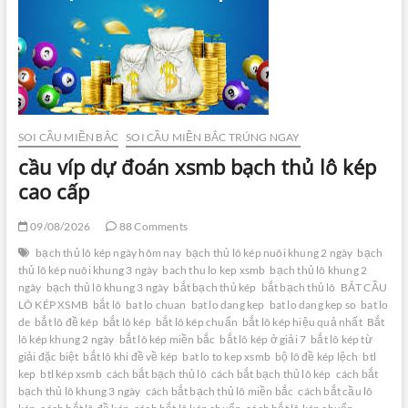
đề
cao
cấp
SOI CẦU MIỀN BẮC
SOI CẦU MIỀN BẮC TRÚNG NGAY
cầu víp dự đoán xsmb bạch thủ lô kép
cao cấp
09/08/2026
88 Comments
bạch thủ lô kép ngày hôm nay
bạch thủ lô kép nuôi khung 2 ngày
bạch
thủ lô kép nuôi khung 3 ngày
bach thu lo kep xsmb
bạch thủ lô khung 2
ngày
bạch thủ lô khung 3 ngày
bắt bạch thủ kép
bắt bạch thủ lô
BẮT CẦU
LÔ KÉP XSMB
bắt lô
bat lo chuan
bat lo dang kep
bat lo dang kep so
bat lo
de
bắt lô đề kép
bắt lô kép
bắt lô kép chuẩn
bắt lô kép hiệu quả nhất
Bắt
lô kép khung 2 ngày
bắt lô kép miền bắc
bắt lô kép ở giải 7
bắt lô kép từ
giải đặc biệt
bắt lô khi đề về kép
bat lo to kep xsmb
bộ lô đề kép lệch
btl
kep
btl kép xsmb
cách bắt bạch thủ lô
cách bắt bạch thủ lô kép
cách bắt
bạch thủ lô khung 3 ngày
cách bắt bạch thủ lô miền bắc
cách bắt cầu lô