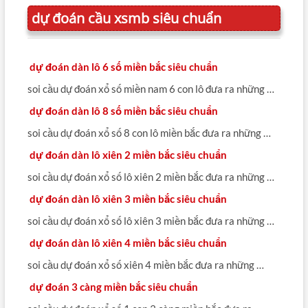
dự đoán cầu xsmb siêu chuẩn
dự đoán dàn lô 6 số miền bắc siêu chuẩn
soi cầu dự đoán xổ số miền nam 6 con lô đưa ra những …
dự đoán dàn lô 8 số miền bắc siêu chuẩn
soi cầu dự đoán xổ số 8 con lô miền bắc đưa ra những …
dự đoán dàn lô xiên 2 miền bắc siêu chuẩn
soi cầu dự đoán xổ số lô xiên 2 miền bắc đưa ra những …
dự đoán dàn lô xiên 3 miền bắc siêu chuẩn
soi cầu dự đoán xổ số lô xiên 3 miền bắc đưa ra những …
dự đoán dàn lô xiên 4 miền bắc siêu chuẩn
soi cầu dự đoán xổ số xiên 4 miền bắc đưa ra những …
dự đoán 3 càng miền bắc siêu chuẩn