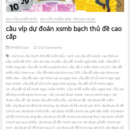
SOI CẦU MIỀN BẮC
SOI CẦU MIỀN BẮC TRÚNG NGAY
cầu víp dự đoán xsmb bạch thủ đề cao
cấp
09/08/2026
153 Comments
cách soi cầu bạch thủ đề miền bắc
cách soi cầu đề xsmb
cao thủ soi
cầu chốt đề 100
cầu de siêu chuẩn
cầu đề 3 miền giải đặc biệt
cầu đề 3
miền ông địa
cầu đề 3 miền quỳnh như
cầu đề 3 miền theo chu kỳ
cầu đề
miền bắc hôm nay
cầu đề siêu víp hôm nay 100
cầu đề siêu víp hôm nay
diễn đàn
cầu đề siêu víp hôm nay và ngày mai
cầu đề xổ số minh ngoc giá
bao nhiêu
cầu đề xổ số minh ngọc kiên giang
cầu đề xổ số minh ngọc
ok
cầu đề xổ số minh ngoc tuần trước
cầu lô đề miền bắc ngày mai
cầu soi
đề đẹp nhất ngày hôm nay
cầu víp dự đoán xsmb
cau xs minh ngoc
dự
đoán cầu đề
dự đoán cầu đề miền bắc
dự đoán đề
dự đoán đề miền
bắc
dự đoán lô đề bình dương
dự đoán số đề chính xác 444
dự đoán số đề
chính xác dự đoán miền bắc
dự đoán số đề chính xác giải đặc biệt
dự đoán
số đề chính xác ông địa
dự đoán số đề chính xác phong thuỷ
dự đoán số đề
chính xác quá nhiều
dự đoán số đề chính xác tre
dự đoán số đề chính xác
vinh
dự đoán số đề hôm nay 25
dự đoán số đề hôm nay âm lich
dự đoán số