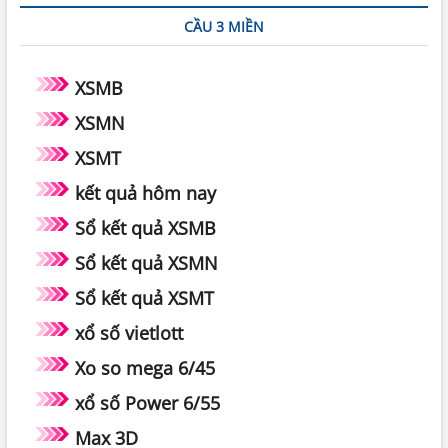
CẦU 3 MIỀN
XSMB
XSMN
XSMT
kết quả hôm nay
Sổ kết quả XSMB
Sổ kết quả XSMN
Sổ kết quả XSMT
xổ số vietlott
Xo so mega 6/45
xổ số Power 6/55
Max 3D