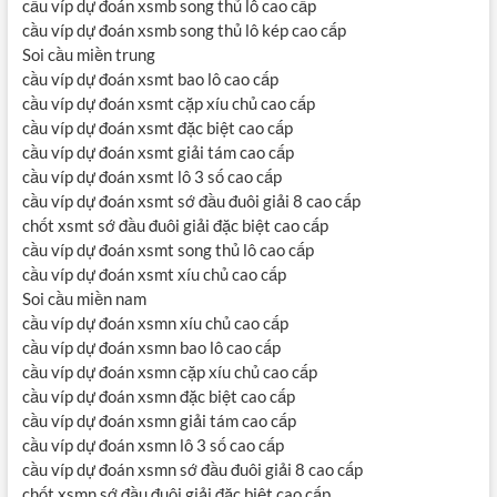
cầu víp dự đoán xsmb song thủ lô cao cấp
cầu víp dự đoán xsmb song thủ lô kép cao cấp
Soi cầu miền trung
cầu víp dự đoán xsmt bao lô cao cấp
cầu víp dự đoán xsmt cặp xíu chủ cao cấp
cầu víp dự đoán xsmt đặc biệt cao cấp
cầu víp dự đoán xsmt giải tám cao cấp
cầu víp dự đoán xsmt lô 3 số cao cấp
cầu víp dự đoán xsmt sớ đầu đuôi giải 8 cao cấp
chốt xsmt sớ đầu đuôi giải đặc biệt cao cấp
cầu víp dự đoán xsmt song thủ lô cao cấp
cầu víp dự đoán xsmt xíu chủ cao cấp
Soi cầu miền nam
cầu víp dự đoán xsmn xíu chủ cao cấp
cầu víp dự đoán xsmn bao lô cao cấp
cầu víp dự đoán xsmn cặp xíu chủ cao cấp
cầu víp dự đoán xsmn đặc biệt cao cấp
cầu víp dự đoán xsmn giải tám cao cấp
cầu víp dự đoán xsmn lô 3 số cao cấp
cầu víp dự đoán xsmn sớ đầu đuôi giải 8 cao cấp
chốt xsmn sớ đầu đuôi giải đặc biệt cao cấp