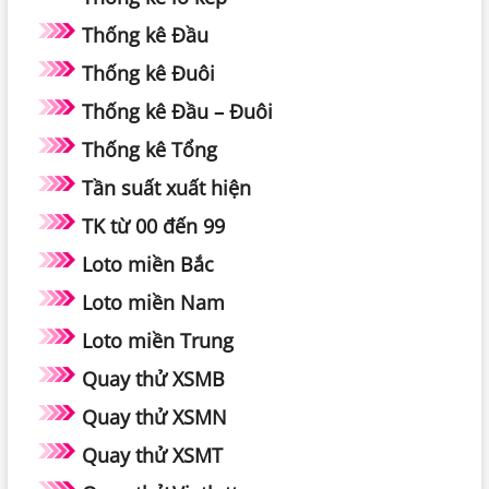
Thống kê Đầu
Thống kê Đuôi
Thống kê Đầu – Đuôi
Thống kê Tổng
Tần suất xuất hiện
TK từ 00 đến 99
Loto miền Bắc
Loto miền Nam
Loto miền Trung
Quay thử XSMB
Quay thử XSMN
Quay thử XSMT