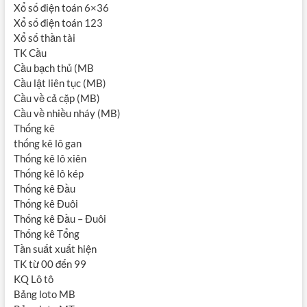
Xổ số điện toán 6×36
Xổ số điện toán 123
Xổ số thần tài
TK Cầu
Cầu bạch thủ (MB
Cầu lật liên tục (MB)
Cầu về cả cặp (MB)
Cầu về nhiều nháy (MB)
Thống kê
thống kê lô gan
Thống kê lô xiên
Thống kê lô kép
Thống kê Đầu
Thống kê Đuôi
Thống kê Đầu – Đuôi
Thống kê Tổng
Tần suất xuất hiện
TK từ 00 đến 99
KQ Lô tô
Bảng loto MB