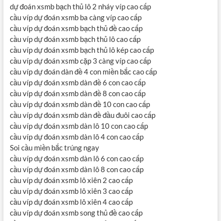
dự đoán xsmb bạch thủ lô 2 nháy víp cao cấp
cầu víp dự đoán xsmb ba càng víp cao cấp
cầu víp dự đoán xsmb bạch thủ đề cao cấp
cầu víp dự đoán xsmb bạch thủ lô cao cấp
cầu víp dự đoán xsmb bạch thủ lô kép cao cấp
cầu víp dự đoán xsmb cặp 3 càng víp cao cấp
cầu víp dự đoán dàn đề 4 con miền bắc cao cấp
cầu víp dự đoán xsmb dàn đề 6 con cao cấp
cầu víp dự đoán xsmb dàn đề 8 con cao cấp
cầu víp dự đoán xsmb dàn đề 10 con cao cấp
cầu víp dự đoán xsmb dàn đề đầu đuôi cao cấp
cầu víp dự đoán xsmb dàn lô 10 con cao cấp
cầu víp dự đoán xsmb dàn lô 4 con cao cấp
Soi cầu miền bắc trúng ngay
cầu víp dự đoán xsmb dàn lô 6 con cao cấp
cầu víp dự đoán xsmb dàn lô 8 con cao cấp
cầu víp dự đoán xsmb lô xiên 2 cao cấp
cầu víp dự đoán xsmb lô xiên 3 cao cấp
cầu víp dự đoán xsmb lô xiên 4 cao cấp
cầu víp dự đoán xsmb song thủ đề cao cấp