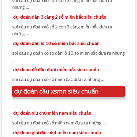
soi cầu dự đoán xổ số 1 con 3 càng miền bắc đưa ra
những …
dự đoán dàn 3 càng 2 số miền bắc siêu chuẩn
soi cầu dự đoán xổ số 2 con 3 càng miền bắc đưa ra
những …
dự đoán dàn lô 10 số miền bắc siêu chuẩn
soi cầu dự đoán xổ số dàn lô 10 số miền bắc đưa ra những
…
dự đoán đề đầu đuôi miền bắc siêu chuẩn
soi cầu dự đoán xổ số miền bắc đưa ra những …
dự đoán cầu xsmn siêu chuẩn
dự đoán xỉu chủ miền nam siêu chuẩn
soi cầu dự đoán xổ số miền nam đưa ra những …
dự đoán giải đặc biệt miền nam siêu chuẩn