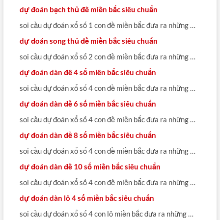
dự đoán bạch thủ đề miền bắc siêu chuẩn
soi cầu dự đoán xổ số 1 con đề miền bắc đưa ra những …
dự đoán song thủ đề miền bắc siêu chuẩn
soi cầu dự đoán xổ số 2 con đề miền bắc đưa ra những …
dự đoán dàn đề 4 số miền bắc siêu chuẩn
soi cầu dự đoán xổ số 4 con đề miền bắc đưa ra những …
dự đoán dàn đề 6 số miền bắc siêu chuẩn
soi cầu dự đoán xổ số 4 con đề miền bắc đưa ra những …
dự đoán dàn đề 8 số miền bắc siêu chuẩn
soi cầu dự đoán xổ số 4 con đề miền bắc đưa ra những …
dự đoán dàn đề 10 số miền bắc siêu chuẩn
soi cầu dự đoán xổ số 4 con đề miền bắc đưa ra những …
dự đoán dàn lô 4 số miền bắc siêu chuẩn
soi cầu dự đoán xổ số 4 con lô miền bắc đưa ra những …