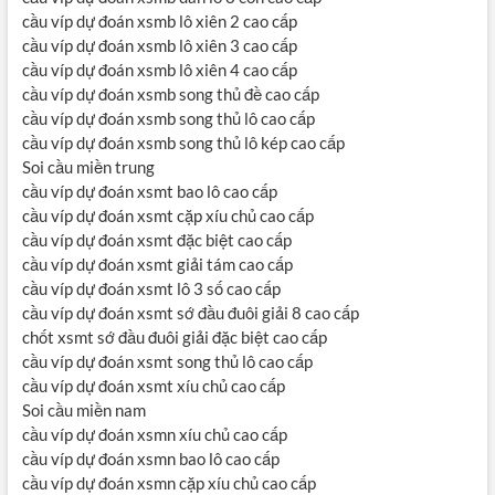
cầu víp dự đoán xsmb lô xiên 2 cao cấp
cầu víp dự đoán xsmb lô xiên 3 cao cấp
cầu víp dự đoán xsmb lô xiên 4 cao cấp
cầu víp dự đoán xsmb song thủ đề cao cấp
cầu víp dự đoán xsmb song thủ lô cao cấp
cầu víp dự đoán xsmb song thủ lô kép cao cấp
Soi cầu miền trung
cầu víp dự đoán xsmt bao lô cao cấp
cầu víp dự đoán xsmt cặp xíu chủ cao cấp
cầu víp dự đoán xsmt đặc biệt cao cấp
cầu víp dự đoán xsmt giải tám cao cấp
cầu víp dự đoán xsmt lô 3 số cao cấp
cầu víp dự đoán xsmt sớ đầu đuôi giải 8 cao cấp
chốt xsmt sớ đầu đuôi giải đặc biệt cao cấp
cầu víp dự đoán xsmt song thủ lô cao cấp
cầu víp dự đoán xsmt xíu chủ cao cấp
Soi cầu miền nam
cầu víp dự đoán xsmn xíu chủ cao cấp
cầu víp dự đoán xsmn bao lô cao cấp
cầu víp dự đoán xsmn cặp xíu chủ cao cấp