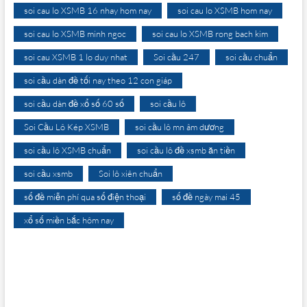
soi cau lo XSMB 16 nhay hom nay
soi cau lo XSMB hom nay
soi cau lo XSMB minh ngoc
soi cau lo XSMB rong bach kim
soi cau XSMB 1 lo duy nhat
Soi cầu 247
soi cầu chuẩn
soi cầu dàn đề tối nay theo 12 con giáp
soi cầu dàn đề xổ số 60 số
soi cầu lô
Soi Cầu Lô Kép XSMB
soi cầu lô mn âm dương
soi cầu lô XSMB chuẩn
soi cầu lô đề xsmb ăn tiền
soi cầu xsmb
Soi lô xiên chuẩn
số đề miễn phí qua số điện thoại
số đề ngày mai 45
xổ số miền bắc hôm nay