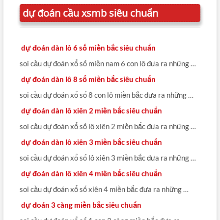
dự đoán cầu xsmb siêu chuẩn
dự đoán dàn lô 6 số miền bắc siêu chuẩn
soi cầu dự đoán xổ số miền nam 6 con lô đưa ra những …
dự đoán dàn lô 8 số miền bắc siêu chuẩn
soi cầu dự đoán xổ số 8 con lô miền bắc đưa ra những …
dự đoán dàn lô xiên 2 miền bắc siêu chuẩn
soi cầu dự đoán xổ số lô xiên 2 miền bắc đưa ra những …
dự đoán dàn lô xiên 3 miền bắc siêu chuẩn
soi cầu dự đoán xổ số lô xiên 3 miền bắc đưa ra những …
dự đoán dàn lô xiên 4 miền bắc siêu chuẩn
soi cầu dự đoán xổ số xiên 4 miền bắc đưa ra những …
dự đoán 3 càng miền bắc siêu chuẩn