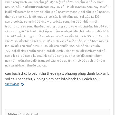
xsmb rông bach kim
soi cầu giải đặc biệt xổ số ơn
soi cầu lô đề 77 hôm
nay
soi cầu lô đề 888 xsmb hôm nay
soi cầu lô đề kon tum hôm nay
soi cầu
lô đề miền nam hôm nay
soi cầu lô đề ngày 19 tháng 7
soi cầu lô đề ngày 21
tháng 04
soi cầu lô đề ngày 26
soi cầu lô đề vũng tàu
Soi Cầu Lô Đề
xsmb
soi cầu song thủ đề 4 số vip
soi cầu song thủ đề ô nhiễm môi
trường
soi cầu song thủ đề phương trang
soi cầu xsmb giải đặc biệt 49
soi
cầu xsmb giải đặc biệt trực tiếp
soi cầu xsmb giải đặc biệt yên
soi đề chính
xác 247 miền trung
soi đề chính xác 60 số
soi đề chính xác 95
soi đề chính
xác ơi
soi đề chính xác thi
soi đề chính xác về miền bắc
soi đề hôm nay hà
lan
soi đề siêu chuẩn 24.00
soi đề siêu chuẩn 555
soi đề siêu chuẩn
777
soi đề siêu chuẩn euro 4
soi đề xsmb 24h.net
soi đề xsmb ây
soi đề
xsmb it
soi đề xsmb kubet.link
soi đề xsmb qua net
soi đề xsmb tt hôm
nay
tôi muốn xin số đề
trang soi cầu lô đề uy tín
xin số đề bạch thủ hôm
nay
xsmb bạch thủ đề cao cấp
cau bach thu, lo bach thu theo ngay, phuong phap danh lo, xsmb
soi cau bach thu, kinh nghiem bat loto bach thu, cách soi…
cầu
View More
víp
dự
đoán
xsmb
bạch
thủ