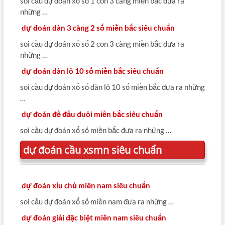
soi cầu dự đoán xổ số 1 con 3 càng miền bắc đưa ra
những …
dự đoán dàn 3 càng 2 số miền bắc siêu chuẩn
soi cầu dự đoán xổ số 2 con 3 càng miền bắc đưa ra
những …
dự đoán dàn lô 10 số miền bắc siêu chuẩn
soi cầu dự đoán xổ số dàn lô 10 số miền bắc đưa ra những
…
dự đoán đề đầu đuôi miền bắc siêu chuẩn
soi cầu dự đoán xổ số miền bắc đưa ra những …
dự đoán cầu xsmn siêu chuẩn
dự đoán xỉu chủ miền nam siêu chuẩn
soi cầu dự đoán xổ số miền nam đưa ra những …
dự đoán giải đặc biệt miền nam siêu chuẩn