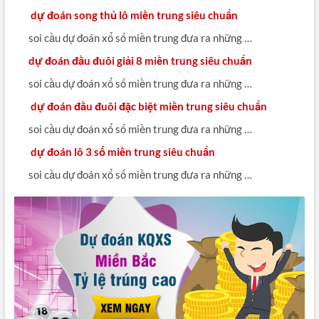
dự đoán song thủ lô miền trung siêu chuẩn
soi cầu dự đoán xổ số miền trung đưa ra những …
dự đoán đầu đuôi giải 8 miền trung siêu chuẩn
soi cầu dự đoán xổ số miền trung đưa ra những …
dự đoán đầu đuôi đặc biệt miền trung siêu chuẩn
soi cầu dự đoán xổ số miền trung đưa ra những …
dự đoán lô 3 số miền trung siêu chuẩn
soi cầu dự đoán xổ số miền trung đưa ra những …