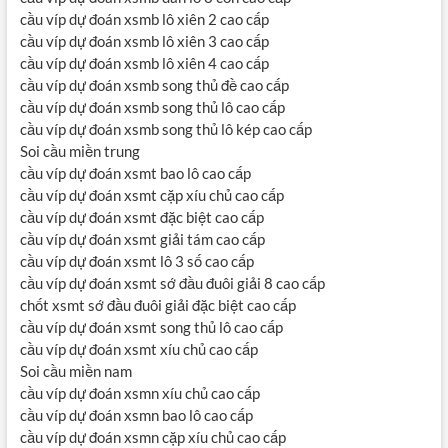
cầu víp dự đoán xsmb lô xiên 2 cao cấp
cầu víp dự đoán xsmb lô xiên 3 cao cấp
cầu víp dự đoán xsmb lô xiên 4 cao cấp
cầu víp dự đoán xsmb song thủ đề cao cấp
cầu víp dự đoán xsmb song thủ lô cao cấp
cầu víp dự đoán xsmb song thủ lô kép cao cấp
Soi cầu miền trung
cầu víp dự đoán xsmt bao lô cao cấp
cầu víp dự đoán xsmt cặp xíu chủ cao cấp
cầu víp dự đoán xsmt đặc biệt cao cấp
cầu víp dự đoán xsmt giải tám cao cấp
cầu víp dự đoán xsmt lô 3 số cao cấp
cầu víp dự đoán xsmt sớ đầu đuôi giải 8 cao cấp
chốt xsmt sớ đầu đuôi giải đặc biệt cao cấp
cầu víp dự đoán xsmt song thủ lô cao cấp
cầu víp dự đoán xsmt xíu chủ cao cấp
Soi cầu miền nam
cầu víp dự đoán xsmn xíu chủ cao cấp
cầu víp dự đoán xsmn bao lô cao cấp
cầu víp dự đoán xsmn cặp xíu chủ cao cấp