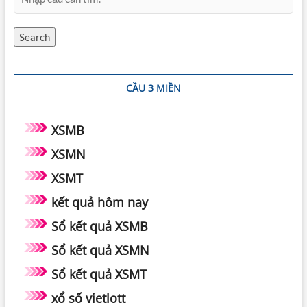
đề
cao
cấp
Search
CẦU 3 MIỀN
XSMB
XSMN
XSMT
kết quả hôm nay
Sổ kết quả XSMB
Sổ kết quả XSMN
Sổ kết quả XSMT
xổ số vietlott