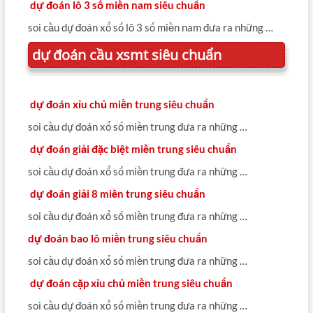
dự đoán lô 3 số miền nam siêu chuẩn
soi cầu dự đoán xổ số lô 3 số miền nam đưa ra những …
dự đoán cầu xsmt siêu chuẩn
dự đoán xỉu chủ miền trung siêu chuẩn
soi cầu dự đoán xổ số miền trung đưa ra những …
dự đoán giải đặc biệt miền trung siêu chuẩn
soi cầu dự đoán xổ số miền trung đưa ra những …
dự đoán giải 8 miền trung siêu chuẩn
soi cầu dự đoán xổ số miền trung đưa ra những …
dự đoán bao lô miền trung siêu chuẩn
soi cầu dự đoán xổ số miền trung đưa ra những …
dự đoán cặp xỉu chủ miền trung siêu chuẩn
soi cầu dự đoán xổ số miền trung đưa ra những …