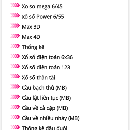
Xo so mega 6/45
xổ số Power 6/55
Max 3D
Max 4D
Thống kê
Xổ số điện toán 6x36
Xổ số điện toán 123
Xổ số thần tài
Cầu bạch thủ (MB)
Cầu lật liên tục (MB)
Cầu về cả cặp (MB)
Cầu về nhiều nháy (MB)
Thống kê đầu đuôi