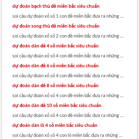
dự đoán bạch thủ đề miền bắc siêu chuẩn
soi cầu dự đoán xổ số 1 con đề miền bắc đưa ra những …
dự đoán song thủ đề miền bắc siêu chuẩn
soi cầu dự đoán xổ số 2 con đề miền bắc đưa ra những …
dự đoán dàn đề 4 số miền bắc siêu chuẩn
soi cầu dự đoán xổ số 4 con đề miền bắc đưa ra những …
dự đoán dàn đề 6 số miền bắc siêu chuẩn
soi cầu dự đoán xổ số 4 con đề miền bắc đưa ra những …
dự đoán dàn đề 8 số miền bắc siêu chuẩn
soi cầu dự đoán xổ số 4 con đề miền bắc đưa ra những …
dự đoán dàn đề 10 số miền bắc siêu chuẩn
soi cầu dự đoán xổ số 4 con đề miền bắc đưa ra những …
dự đoán dàn lô 4 số miền bắc siêu chuẩn
soi cầu dự đoán xổ số 4 con lô miền bắc đưa ra những …