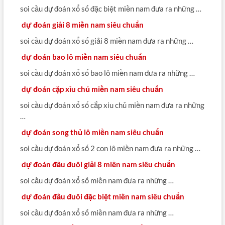
soi cầu dự đoán xổ số đặc biệt miền nam đưa ra những …
dự đoán giải 8 miền nam siêu chuẩn
soi cầu dự đoán xổ số giải 8 miền nam đưa ra những …
dự đoán bao lô miền nam siêu chuẩn
soi cầu dự đoán xổ số bao lô miền nam đưa ra những …
dự đoán cặp xỉu chủ miền nam siêu chuẩn
soi cầu dự đoán xổ số cắp xiu chủ miền nam đưa ra những
…
dự đoán song thủ lô miền nam siêu chuẩn
soi cầu dự đoán xổ số 2 con lô miền nam đưa ra những …
dự đoán đầu đuôi giải 8 miền nam siêu chuẩn
soi cầu dự đoán xổ số miền nam đưa ra những …
dự đoán đầu đuôi đặc biệt miền nam siêu chuẩn
soi cầu dự đoán xổ số miền nam đưa ra những …