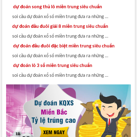
dự đoán song thủ lô miền trung siêu chuẩn
soi cầu dự đoán xổ số miền trung đưa ra những …
dự đoán đầu đuôi giải 8 miền trung siêu chuẩn
soi cầu dự đoán xổ số miền trung đưa ra những …
dự đoán đầu đuôi đặc biệt miền trung siêu chuẩn
soi cầu dự đoán xổ số miền trung đưa ra những …
dự đoán lô 3 số miền trung siêu chuẩn
soi cầu dự đoán xổ số miền trung đưa ra những …