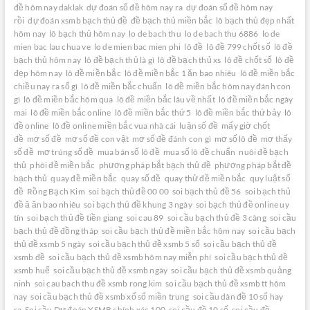
đề hôm nay daklak
dự đoán số đề hôm nay ra
dự đoán số đề hôm nay
rồi
dự đoán xsmb bạch thủ đề
đề bạch thủ miền bắc
lô bạch thủ đẹp nhất
hôm nay
lô bạch thủ hôm nay
lo de bach thu
lo de bach thu 6886
lo de
mien bac lau chua ve
lo de mien bac mien phi
lô đề
lô đề 799 chốt số
lô đề
bạch thủ hôm nay
lô đề bạch thủ là gì
lô đề bạch thủ xs
lô đề chốt số
lô đề
đẹp hôm nay
lô đề miền bắc
lô đề miền bắc 1 ăn bao nhiêu
lô đề miền bắc
chiều nay ra số gì
lô đề miền bắc chuẩn
lô đề miền bắc hôm nay đánh con
gì
lô đề miền bắc hôm qua
lô đề miền bắc lâu về nhất
lô đề miền bắc ngày
mai
lô đề miền bắc online
lô đề miền bắc thứ 5
lô đề miền bắc thứ bảy
lô
đề online
lô đề online miền bắc vua nhà cái
luận số đề
mấy giờ chốt
đề
mơ số đề
mơ số đề con vật
mơ số đề đánh con gì
mơ số lô đề
mơ thấy
số đề
mơ trúng số đề
mua bán số lô đề
mua số lô đề chuẩn
nuôi đề bạch
thủ
phôi đề miền bắc
phương pháp bắt bạch thủ đề
phương pháp bắt đề
bạch thủ
quay đề miền bắc
quay số đề
quay thử đề miền bắc
quy luật số
đề
Rồng Bạch Kim
soi bạch thủ đề 00 00
soi bạch thủ đề 56
soi bạch thủ
đề ă ăn bao nhiêu
soi bạch thủ đề khung 3 ngày
soi bạch thủ đề online uy
tín
soi bạch thủ đề tiền giang
soi cau 89
soi cầu bạch thủ đề 3 càng
soi cầu
bạch thủ đề đồng tháp
soi cầu bạch thủ đề miền bắc hôm nay
soi cầu bạch
thủ đề xsmb 5 ngày
soi cầu bạch thủ đề xsmb 5 số
soi cầu bạch thủ đề
xsmb đề
soi cầu bạch thủ đề xsmb hôm nay miễn phí
soi cầu bạch thủ đề
xsmb huế
soi cầu bạch thủ đề xsmb ngày
soi cầu bạch thủ đề xsmb quảng
ninh
soi cau bach thu đề xsmb rong kim
soi cầu bạch thủ đề xsmb tt hôm
nay
soi cầu bạch thủ đề xsmb xổ số miền trung
soi cầu dàn đề 10 số hay
ra
Soi cầu Dự đoán XSMB chính xác 100
soi cầu đề 10 số
soi cầu đề