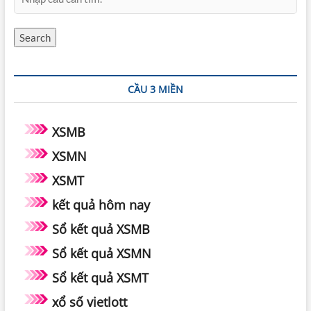
đề
cao
cấp
Search
CẦU 3 MIỀN
XSMB
XSMN
XSMT
kết quả hôm nay
Sổ kết quả XSMB
Sổ kết quả XSMN
Sổ kết quả XSMT
xổ số vietlott