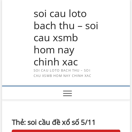
Skip
soi cau loto
to
content
bach thu – soi
cau xsmb
hom nay
chinh xac
SOI CAU LOTO BACH THU – SOI
CAU XSMB HOM NAY CHINH XAC
Thẻ:
soi cầu đề xổ số 5/11