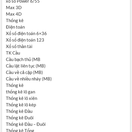
xổ số Power 6/55
Max 3D
Max 4D
Thống kê
Điện toán
Xổ số điện toán 6×36
Xổ số điện toán 123
Xổ số thần tài
TK Cầu
Cầu bạch thủ (MB
Cầu lật liên tục (MB)
Cầu về cả cặp (MB)
Cầu về nhiều nháy (MB)
Thống kê
thống kê lô gan
Thống kê lô xiên
Thống kê lô kép
Thống kê Đầu
Thống kê Đuôi
Thống kê Đầu – Đuôi
Thống kê Tổng