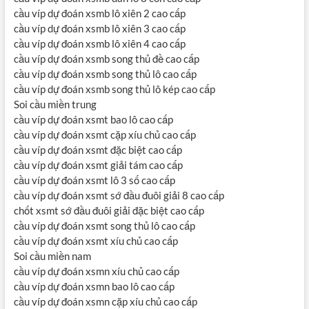
cầu víp dự đoán xsmb lô xiên 2 cao cấp
cầu víp dự đoán xsmb lô xiên 3 cao cấp
cầu víp dự đoán xsmb lô xiên 4 cao cấp
cầu víp dự đoán xsmb song thủ đề cao cấp
cầu víp dự đoán xsmb song thủ lô cao cấp
cầu víp dự đoán xsmb song thủ lô kép cao cấp
Soi cầu miền trung
cầu víp dự đoán xsmt bao lô cao cấp
cầu víp dự đoán xsmt cặp xíu chủ cao cấp
cầu víp dự đoán xsmt đặc biệt cao cấp
cầu víp dự đoán xsmt giải tám cao cấp
cầu víp dự đoán xsmt lô 3 số cao cấp
cầu víp dự đoán xsmt sớ đầu đuôi giải 8 cao cấp
chốt xsmt sớ đầu đuôi giải đặc biệt cao cấp
cầu víp dự đoán xsmt song thủ lô cao cấp
cầu víp dự đoán xsmt xíu chủ cao cấp
Soi cầu miền nam
cầu víp dự đoán xsmn xíu chủ cao cấp
cầu víp dự đoán xsmn bao lô cao cấp
cầu víp dự đoán xsmn cặp xíu chủ cao cấp