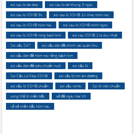
soi cau lo de dep
soi cau lo de khung 3 ngay
soi cau lo XSMB 3s
soi cau lo XSMB 16 nhay hom nay
soi cau lo XSMB hom nay
soi cau lo XSMB minh ngoc
soi cau lo XSMB rong bach kim
soi cau XSMB 1 lo duy nhat
Soi cầu 247
soi cầu dàn đề chính xác quân khu
soi cầu dàn đề hôm nay rồng bạch kim
soi cầu dàn đề siêu chuẩn nuôi
soi cầu lô
Soi Cầu Lô Kép XSMB
soi cầu lô mn âm dương
soi cầu lô XSMB chuẩn
soi cầu xsmb
Soi lô xiên chuẩn
song thủ lô miền bắc
số đề ngày mai 98
xổ số miền bắc hôm nay