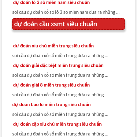
dự đoán lô 3 số miền nam siêu chuẩn
soi cầu dự đoán xổ số lô 3 số miền nam đưa ra những …
dự đoán cầu xsmt siêu chuẩn
dự đoán xỉu chủ miền trung siêu chuẩn
soi cầu dự đoán xổ số miền trung đưa ra những …
dự đoán giải đặc biệt miền trung siêu chuẩn
soi cầu dự đoán xổ số miền trung đưa ra những …
dự đoán giải 8 miền trung siêu chuẩn
soi cầu dự đoán xổ số miền trung đưa ra những …
dự đoán bao lô miền trung siêu chuẩn
soi cầu dự đoán xổ số miền trung đưa ra những …
dự đoán cặp xỉu chủ miền trung siêu chuẩn
soi cầu dự đoán xổ số miền trung đưa ra những …