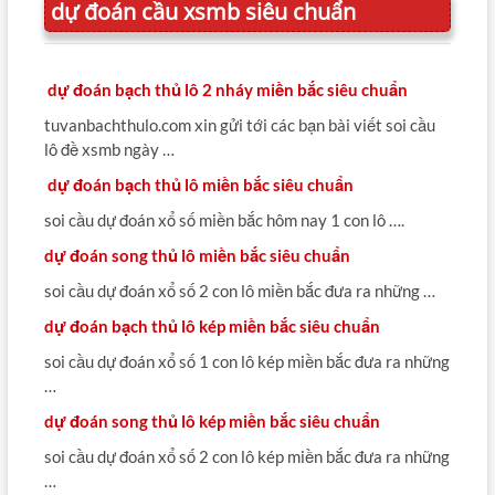
dự đoán cầu xsmb siêu chuẩn
dự đoán bạch thủ lô 2 nháy miền bắc siêu chuẩn
tuvanbachthulo.com xin gửi tới các bạn bài viết soi cầu
lô đề xsmb ngày …
dự đoán bạch thủ lô miền bắc siêu chuẩn
soi cầu dự đoán xổ số miền bắc hôm nay 1 con lô ….
dự đoán song thủ lô miền bắc siêu chuẩn
soi cầu dự đoán xổ số 2 con lô miền bắc đưa ra những …
dự đoán bạch thủ lô kép miền bắc siêu chuẩn
soi cầu dự đoán xổ số 1 con lô kép miền bắc đưa ra những
…
dự đoán song thủ lô kép miền bắc siêu chuẩn
soi cầu dự đoán xổ số 2 con lô kép miền bắc đưa ra những
…