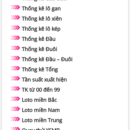
Thống kê lô gan
Thống kê lô xiên
Thống kê lô kép
Thống kê Đầu
Thống kê Đuôi
Thống kê Đầu – Đuôi
Thống kê Tổng
Tần suất xuất hiện
TK từ 00 đến 99
Loto miền Bắc
Loto miền Nam
Loto miền Trung