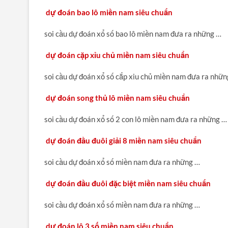
dự đoán bao lô miền nam siêu chuẩn
soi cầu dự đoán xổ số bao lô miền nam đưa ra những …
dự đoán cặp xỉu chủ miền nam siêu chuẩn
soi cầu dự đoán xổ số cắp xiu chủ miền nam đưa ra nhữn
dự đoán song thủ lô miền nam siêu chuẩn
soi cầu dự đoán xổ số 2 con lô miền nam đưa ra những …
dự đoán đầu đuôi giải 8 miền nam siêu chuẩn
soi cầu dự đoán xổ số miền nam đưa ra những …
dự đoán đầu đuôi đặc biệt miền nam siêu chuẩn
soi cầu dự đoán xổ số miền nam đưa ra những …
dự đoán lô 3 số miền nam siêu chuẩn