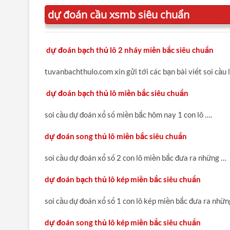
dự đoán cầu xsmb siêu chuẩn
dự đoán bạch thủ lô 2 nháy miền bắc siêu chuẩn
tuvanbachthulo.com xin gửi tới các bạn bài viết soi cầu
dự đoán bạch thủ lô miền bắc siêu chuẩn
soi cầu dự đoán xổ số miền bắc hôm nay 1 con lô ….
dự đoán song thủ lô miền bắc siêu chuẩn
soi cầu dự đoán xổ số 2 con lô miền bắc đưa ra những …
dự đoán bạch thủ lô kép miền bắc siêu chuẩn
soi cầu dự đoán xổ số 1 con lô kép miền bắc đưa ra nhữ
dự đoán song thủ lô kép miền bắc siêu chuẩn