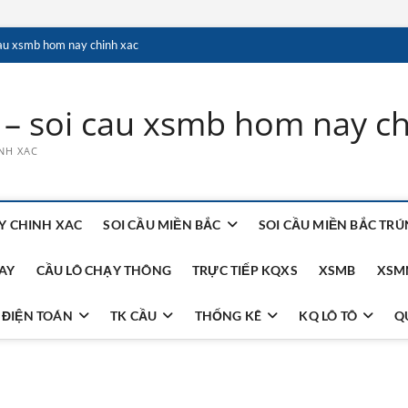
 cau xsmb hom nay chinh xac
u – soi cau xsmb hom nay c
NH XAC
AY CHINH XAC
SOI CẦU MIỀN BẮC
SOI CẦU MIỀN BẮC TR
AY
CẦU LÔ CHẠY THÔNG
TRỰC TIẾP KQXS
XSMB
XSM
ĐIỆN TOÁN
TK CẦU
THỐNG KÊ
KQ LÔ TÔ
Q