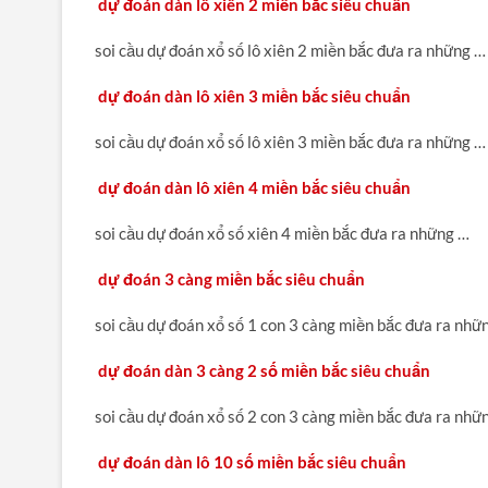
dự đoán dàn lô xiên 2 miền bắc siêu chuẩn
soi cầu dự đoán xổ số lô xiên 2 miền bắc đưa ra những …
dự đoán dàn lô xiên 3 miền bắc siêu chuẩn
soi cầu dự đoán xổ số lô xiên 3 miền bắc đưa ra những …
dự đoán dàn lô xiên 4 miền bắc siêu chuẩn
soi cầu dự đoán xổ số xiên 4 miền bắc đưa ra những …
dự đoán 3 càng miền bắc siêu chuẩn
soi cầu dự đoán xổ số 1 con 3 càng miền bắc đưa ra nhữ
dự đoán dàn 3 càng 2 số miền bắc siêu chuẩn
soi cầu dự đoán xổ số 2 con 3 càng miền bắc đưa ra nhữ
dự đoán dàn lô 10 số miền bắc siêu chuẩn