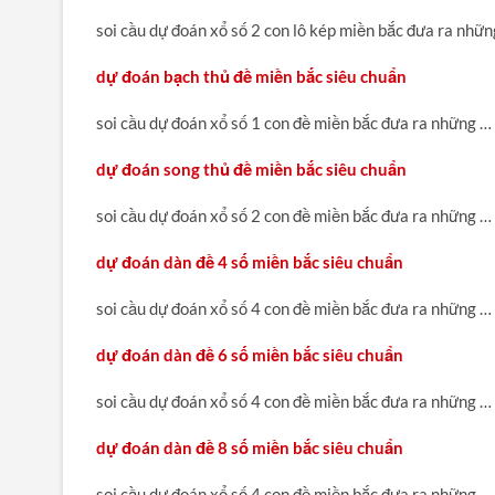
soi cầu dự đoán xổ số 2 con lô kép miền bắc đưa ra nhữ
dự đoán bạch thủ đề miền bắc siêu chuẩn
soi cầu dự đoán xổ số 1 con đề miền bắc đưa ra những …
dự đoán song thủ đề miền bắc siêu chuẩn
soi cầu dự đoán xổ số 2 con đề miền bắc đưa ra những …
dự đoán dàn đề 4 số miền bắc siêu chuẩn
soi cầu dự đoán xổ số 4 con đề miền bắc đưa ra những …
dự đoán dàn đề 6 số miền bắc siêu chuẩn
soi cầu dự đoán xổ số 4 con đề miền bắc đưa ra những …
dự đoán dàn đề 8 số miền bắc siêu chuẩn
soi cầu dự đoán xổ số 4 con đề miền bắc đưa ra những …