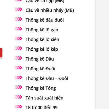
Cầu về cả cặp (MB)
Cầu về nhiều nháy (MB)
Thống kê đầu đuôi
Thống kê lô gan
Thống kê lô xiên
Thống kê lô kép
Thống kê Đầu
Thống kê Đuôi
Thống kê Đầu – Đuôi
Thống kê Tổng
Tần suất xuất hiện
TK từ 00 đến 99