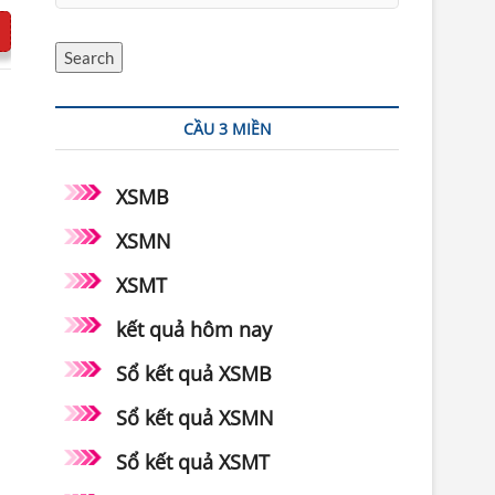
Search
CẦU 3 MIỀN
XSMB
XSMN
XSMT
kết quả hôm nay
Sổ kết quả XSMB
Sổ kết quả XSMN
Sổ kết quả XSMT