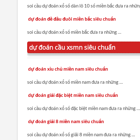
soi cầu dự đoán xổ số dàn lô 10 số miền bắc đưa ra nhữ
dự đoán đề đầu đuôi miền bắc siêu chuẩn
soi cầu dự đoán xổ số miền bắc đưa ra những …
dự đoán cầu xsmn siêu chuẩn
dự đoán xỉu chủ miền nam siêu chuẩn
soi cầu dự đoán xổ số miền nam đưa ra những …
dự đoán giải đặc biệt miền nam siêu chuẩn
soi cầu dự đoán xổ số đặc biệt miền nam đưa ra những …
dự đoán giải 8 miền nam siêu chuẩn
soi cầu dự đoán xổ số giải 8 miền nam đưa ra những …