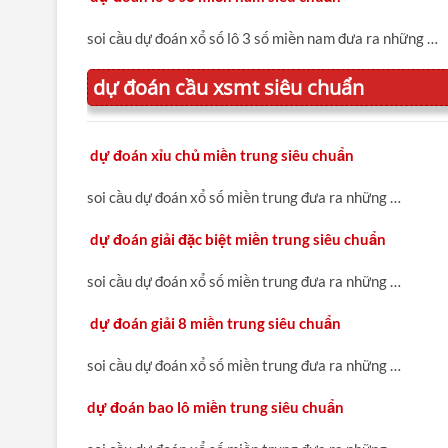
soi cầu dự đoán xổ số lô 3 số miền nam đưa ra những …
dự đoán cầu xsmt siêu chuẩn
dự đoán xỉu chủ miền trung siêu chuẩn
soi cầu dự đoán xổ số miền trung đưa ra những …
dự đoán giải đặc biệt miền trung siêu chuẩn
soi cầu dự đoán xổ số miền trung đưa ra những …
dự đoán giải 8 miền trung siêu chuẩn
soi cầu dự đoán xổ số miền trung đưa ra những …
dự đoán bao lô miền trung siêu chuẩn