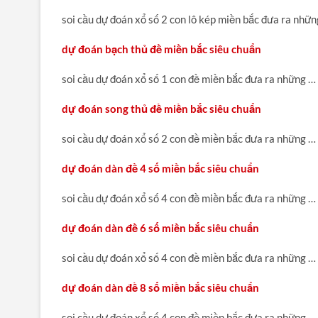
soi cầu dự đoán xổ số 2 con lô kép miền bắc đưa ra nhữ
dự đoán bạch thủ đề miền bắc siêu chuẩn
soi cầu dự đoán xổ số 1 con đề miền bắc đưa ra những …
dự đoán song thủ đề miền bắc siêu chuẩn
soi cầu dự đoán xổ số 2 con đề miền bắc đưa ra những …
dự đoán dàn đề 4 số miền bắc siêu chuẩn
soi cầu dự đoán xổ số 4 con đề miền bắc đưa ra những …
dự đoán dàn đề 6 số miền bắc siêu chuẩn
soi cầu dự đoán xổ số 4 con đề miền bắc đưa ra những …
dự đoán dàn đề 8 số miền bắc siêu chuẩn
soi cầu dự đoán xổ số 4 con đề miền bắc đưa ra những …