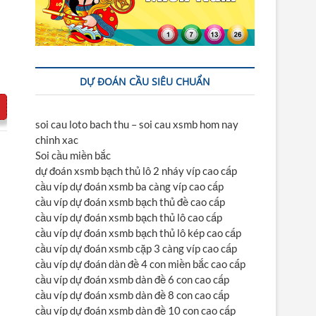
DỰ ĐOÁN CẦU SIÊU CHUẨN
soi cau loto bach thu – soi cau xsmb hom nay
chinh xac
Soi cầu miền bắc
dự đoán xsmb bạch thủ lô 2 nháy víp cao cấp
cầu víp dự đoán xsmb ba càng víp cao cấp
cầu víp dự đoán xsmb bạch thủ đề cao cấp
cầu víp dự đoán xsmb bạch thủ lô cao cấp
cầu víp dự đoán xsmb bạch thủ lô kép cao cấp
cầu víp dự đoán xsmb cặp 3 càng víp cao cấp
cầu víp dự đoán dàn đề 4 con miền bắc cao cấp
cầu víp dự đoán xsmb dàn đề 6 con cao cấp
cầu víp dự đoán xsmb dàn đề 8 con cao cấp
cầu víp dự đoán xsmb dàn đề 10 con cao cấp