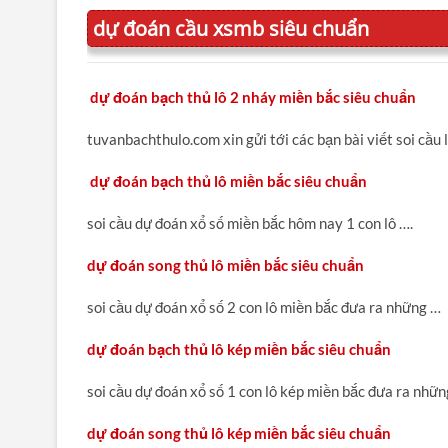
dự đoán cầu xsmb siêu chuẩn
dự đoán bạch thủ lô 2 nháy miền bắc siêu chuẩn
tuvanbachthulo.com xin gửi tới các bạn bài viết soi cầu
dự đoán bạch thủ lô miền bắc siêu chuẩn
soi cầu dự đoán xổ số miền bắc hôm nay 1 con lô ….
dự đoán song thủ lô miền bắc siêu chuẩn
soi cầu dự đoán xổ số 2 con lô miền bắc đưa ra những …
dự đoán bạch thủ lô kép miền bắc siêu chuẩn
soi cầu dự đoán xổ số 1 con lô kép miền bắc đưa ra nhữ
dự đoán song thủ lô kép miền bắc siêu chuẩn