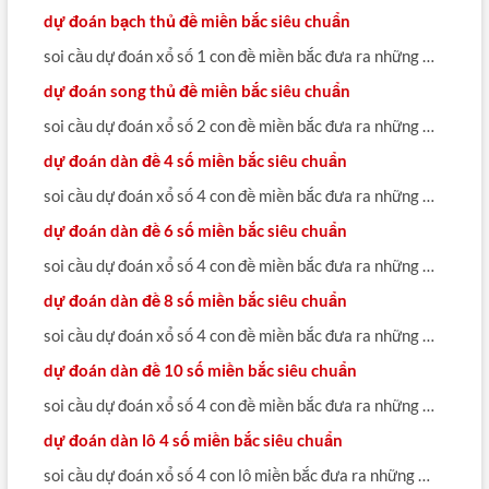
dự đoán bạch thủ đề miền bắc siêu chuẩn
soi cầu dự đoán xổ số 1 con đề miền bắc đưa ra những …
dự đoán song thủ đề miền bắc siêu chuẩn
soi cầu dự đoán xổ số 2 con đề miền bắc đưa ra những …
dự đoán dàn đề 4 số miền bắc siêu chuẩn
soi cầu dự đoán xổ số 4 con đề miền bắc đưa ra những …
dự đoán dàn đề 6 số miền bắc siêu chuẩn
soi cầu dự đoán xổ số 4 con đề miền bắc đưa ra những …
dự đoán dàn đề 8 số miền bắc siêu chuẩn
soi cầu dự đoán xổ số 4 con đề miền bắc đưa ra những …
dự đoán dàn đề 10 số miền bắc siêu chuẩn
soi cầu dự đoán xổ số 4 con đề miền bắc đưa ra những …
dự đoán dàn lô 4 số miền bắc siêu chuẩn
soi cầu dự đoán xổ số 4 con lô miền bắc đưa ra những …