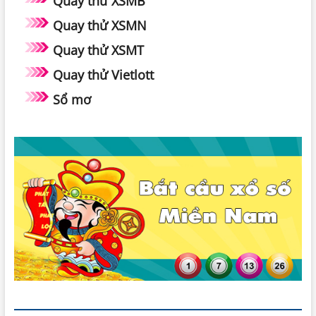
Quay thử XSMB
Quay thử XSMN
Quay thử XSMT
Quay thử Vietlott
Sổ mơ