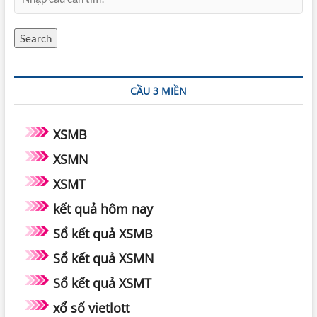
đề
cao
cấp
Search
CẦU 3 MIỀN
XSMB
XSMN
XSMT
kết quả hôm nay
Sổ kết quả XSMB
Sổ kết quả XSMN
Sổ kết quả XSMT
xổ số vietlott