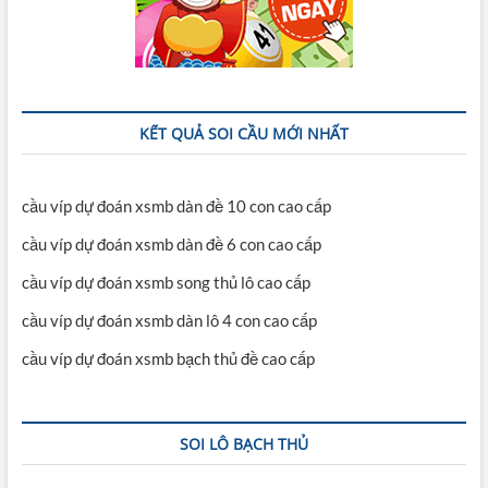
KẾT QUẢ SOI CẦU MỚI NHẤT
cầu víp dự đoán xsmb dàn đề 10 con cao cấp
cầu víp dự đoán xsmb dàn đề 6 con cao cấp
cầu víp dự đoán xsmb song thủ lô cao cấp
cầu víp dự đoán xsmb dàn lô 4 con cao cấp
cầu víp dự đoán xsmb bạch thủ đề cao cấp
SOI LÔ BẠCH THỦ