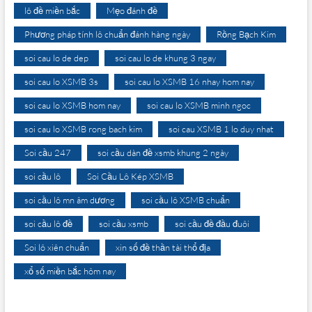
lô đề miền bắc
Mẹo đánh đề
Phương pháp tính lô chuẩn đánh hàng ngày
Rồng Bạch Kim
soi cau lo de dep
soi cau lo de khung 3 ngay
soi cau lo XSMB 3s
soi cau lo XSMB 16 nhay hom nay
soi cau lo XSMB hom nay
soi cau lo XSMB minh ngoc
soi cau lo XSMB rong bach kim
soi cau XSMB 1 lo duy nhat
Soi cầu 247
soi cầu dàn đề xsmb khung 2 ngày
soi cầu lô
Soi Cầu Lô Kép XSMB
soi cầu lô mn âm dương
soi cầu lô XSMB chuẩn
soi cầu lô đề
soi cầu xsmb
soi cầu đề đầu đuôi
Soi lô xiên chuẩn
xin số đề thần tài thổ địa
xổ số miền bắc hôm nay