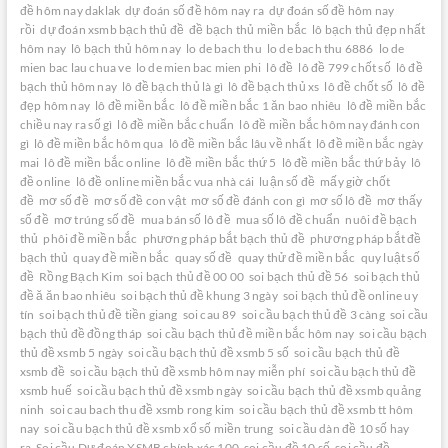
đề hôm nay daklak
dự đoán số đề hôm nay ra
dự đoán số đề hôm nay
rồi
dự đoán xsmb bạch thủ đề
đề bạch thủ miền bắc
lô bạch thủ đẹp nhất
hôm nay
lô bạch thủ hôm nay
lo de bach thu
lo de bach thu 6886
lo de
mien bac lau chua ve
lo de mien bac mien phi
lô đề
lô đề 799 chốt số
lô đề
bạch thủ hôm nay
lô đề bạch thủ là gì
lô đề bạch thủ xs
lô đề chốt số
lô đề
đẹp hôm nay
lô đề miền bắc
lô đề miền bắc 1 ăn bao nhiêu
lô đề miền bắc
chiều nay ra số gì
lô đề miền bắc chuẩn
lô đề miền bắc hôm nay đánh con
gì
lô đề miền bắc hôm qua
lô đề miền bắc lâu về nhất
lô đề miền bắc ngày
mai
lô đề miền bắc online
lô đề miền bắc thứ 5
lô đề miền bắc thứ bảy
lô
đề online
lô đề online miền bắc vua nhà cái
luận số đề
mấy giờ chốt
đề
mơ số đề
mơ số đề con vật
mơ số đề đánh con gì
mơ số lô đề
mơ thấy
số đề
mơ trúng số đề
mua bán số lô đề
mua số lô đề chuẩn
nuôi đề bạch
thủ
phôi đề miền bắc
phương pháp bắt bạch thủ đề
phương pháp bắt đề
bạch thủ
quay đề miền bắc
quay số đề
quay thử đề miền bắc
quy luật số
đề
Rồng Bạch Kim
soi bạch thủ đề 00 00
soi bạch thủ đề 56
soi bạch thủ
đề ă ăn bao nhiêu
soi bạch thủ đề khung 3 ngày
soi bạch thủ đề online uy
tín
soi bạch thủ đề tiền giang
soi cau 89
soi cầu bạch thủ đề 3 càng
soi cầu
bạch thủ đề đồng tháp
soi cầu bạch thủ đề miền bắc hôm nay
soi cầu bạch
thủ đề xsmb 5 ngày
soi cầu bạch thủ đề xsmb 5 số
soi cầu bạch thủ đề
xsmb đề
soi cầu bạch thủ đề xsmb hôm nay miễn phí
soi cầu bạch thủ đề
xsmb huế
soi cầu bạch thủ đề xsmb ngày
soi cầu bạch thủ đề xsmb quảng
ninh
soi cau bach thu đề xsmb rong kim
soi cầu bạch thủ đề xsmb tt hôm
nay
soi cầu bạch thủ đề xsmb xổ số miền trung
soi cầu dàn đề 10 số hay
ra
Soi cầu Dự đoán XSMB chính xác 100
soi cầu đề 10 số
soi cầu đề