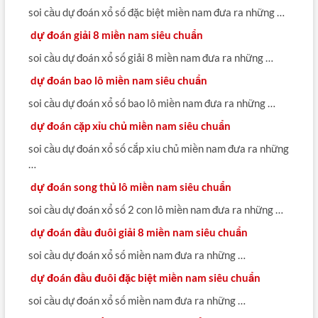
soi cầu dự đoán xổ số đặc biệt miền nam đưa ra những …
dự đoán giải 8 miền nam siêu chuẩn
soi cầu dự đoán xổ số giải 8 miền nam đưa ra những …
dự đoán bao lô miền nam siêu chuẩn
soi cầu dự đoán xổ số bao lô miền nam đưa ra những …
dự đoán cặp xỉu chủ miền nam siêu chuẩn
soi cầu dự đoán xổ số cắp xiu chủ miền nam đưa ra những
…
dự đoán song thủ lô miền nam siêu chuẩn
soi cầu dự đoán xổ số 2 con lô miền nam đưa ra những …
dự đoán đầu đuôi giải 8 miền nam siêu chuẩn
soi cầu dự đoán xổ số miền nam đưa ra những …
dự đoán đầu đuôi đặc biệt miền nam siêu chuẩn
soi cầu dự đoán xổ số miền nam đưa ra những …