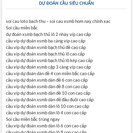
DỰ ĐOÁN CẦU SIÊU CHUẨN
soi cau loto bach thu – soi cau xsmb hom nay chinh xac
Soi cầu miền bắc
dự đoán xsmb bạch thủ lô 2 nháy víp cao cấp
cầu víp dự đoán xsmb ba càng víp cao cấp
cầu víp dự đoán xsmb bạch thủ đề cao cấp
cầu víp dự đoán xsmb bạch thủ lô cao cấp
cầu víp dự đoán xsmb bạch thủ lô kép cao cấp
cầu víp dự đoán xsmb cặp 3 càng víp cao cấp
cầu víp dự đoán dàn đề 4 con miền bắc cao cấp
cầu víp dự đoán xsmb dàn đề 6 con cao cấp
cầu víp dự đoán xsmb dàn đề 8 con cao cấp
cầu víp dự đoán xsmb dàn đề 10 con cao cấp
cầu víp dự đoán xsmb dàn đề đầu đuôi cao cấp
cầu víp dự đoán xsmb dàn lô 10 con cao cấp
cầu víp dự đoán xsmb dàn lô 4 con cao cấp
Soi cầu miền bắc trúng ngay
cầu víp dự đoán xsmb dàn lô 6 con cao cấp
cầu víp dự đoán xsmb dàn lô 8 con cao cấp