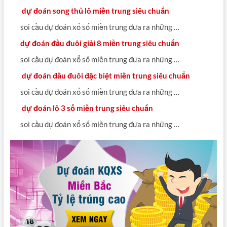
dự đoán song thủ lô miền trung siêu chuẩn
soi cầu dự đoán xổ số miền trung đưa ra những …
dự đoán đầu đuôi giải 8 miền trung siêu chuẩn
soi cầu dự đoán xổ số miền trung đưa ra những …
dự đoán đầu đuôi đặc biệt miền trung siêu chuẩn
soi cầu dự đoán xổ số miền trung đưa ra những …
dự đoán lô 3 số miền trung siêu chuẩn
soi cầu dự đoán xổ số miền trung đưa ra những …