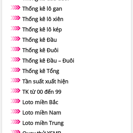
Thống kê lô gan
Thống kê lô xiên
Thống kê lô kép
Thống kê Đầu
Thống kê Đuôi
Thống kê Đầu – Đuôi
Thống kê Tổng
Tần suất xuất hiện
TK từ 00 đến 99
Loto miền Bắc
Loto miền Nam
Loto miền Trung