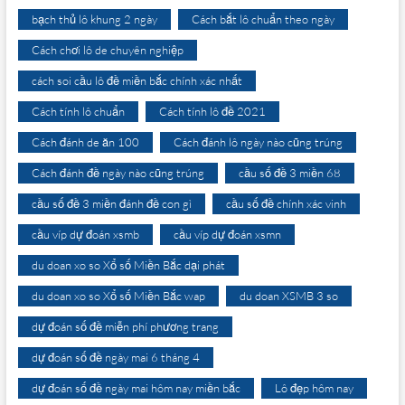
bạch thủ lô khung 2 ngày
Cách bắt lô chuẩn theo ngày
Cách chơi lô de chuyên nghiệp
cách soi cầu lô đề miền bắc chính xác nhất
Cách tính lô chuẩn
Cách tính lô đề 2021
Cách đánh de ăn 100
Cách đánh lô ngày nào cũng trúng
Cách đánh đề ngày nào cũng trúng
cầu số đề 3 miền 68
cầu số đề 3 miền đánh đề con gì
cầu số đề chính xác vinh
cầu víp dự đoán xsmb
cầu víp dự đoán xsmn
du doan xo so Xổ số Miền Bắc dại phát
du doan xo so Xổ số Miền Bắc wap
du doan XSMB 3 so
dự đoán số đề miễn phí phương trang
dự đoán số đề ngày mai 6 tháng 4
dự đoán số đề ngày mai hôm nay miền bắc
Lô đẹp hôm nay