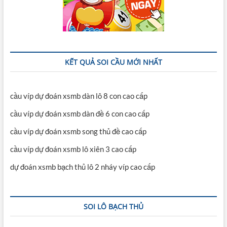
KẾT QUẢ SOI CẦU MỚI NHẤT
cầu víp dự đoán xsmb dàn lô 8 con cao cấp
cầu víp dự đoán xsmb dàn đề 6 con cao cấp
cầu víp dự đoán xsmb song thủ đề cao cấp
cầu víp dự đoán xsmb lô xiên 3 cao cấp
dự đoán xsmb bạch thủ lô 2 nháy víp cao cấp
SOI LÔ BẠCH THỦ