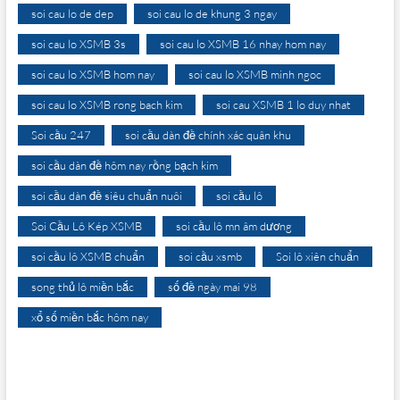
soi cau lo de dep
soi cau lo de khung 3 ngay
soi cau lo XSMB 3s
soi cau lo XSMB 16 nhay hom nay
soi cau lo XSMB hom nay
soi cau lo XSMB minh ngoc
soi cau lo XSMB rong bach kim
soi cau XSMB 1 lo duy nhat
Soi cầu 247
soi cầu dàn đề chính xác quân khu
soi cầu dàn đề hôm nay rồng bạch kim
soi cầu dàn đề siêu chuẩn nuôi
soi cầu lô
Soi Cầu Lô Kép XSMB
soi cầu lô mn âm dương
soi cầu lô XSMB chuẩn
soi cầu xsmb
Soi lô xiên chuẩn
song thủ lô miền bắc
số đề ngày mai 98
xổ số miền bắc hôm nay