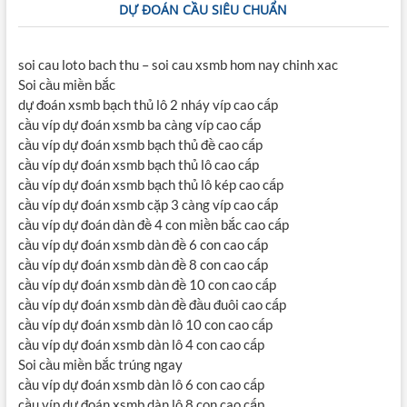
DỰ ĐOÁN CẦU SIÊU CHUẨN
soi cau loto bach thu – soi cau xsmb hom nay chinh xac
Soi cầu miền bắc
dự đoán xsmb bạch thủ lô 2 nháy víp cao cấp
cầu víp dự đoán xsmb ba càng víp cao cấp
cầu víp dự đoán xsmb bạch thủ đề cao cấp
cầu víp dự đoán xsmb bạch thủ lô cao cấp
cầu víp dự đoán xsmb bạch thủ lô kép cao cấp
cầu víp dự đoán xsmb cặp 3 càng víp cao cấp
cầu víp dự đoán dàn đề 4 con miền bắc cao cấp
cầu víp dự đoán xsmb dàn đề 6 con cao cấp
cầu víp dự đoán xsmb dàn đề 8 con cao cấp
cầu víp dự đoán xsmb dàn đề 10 con cao cấp
cầu víp dự đoán xsmb dàn đề đầu đuôi cao cấp
cầu víp dự đoán xsmb dàn lô 10 con cao cấp
cầu víp dự đoán xsmb dàn lô 4 con cao cấp
Soi cầu miền bắc trúng ngay
cầu víp dự đoán xsmb dàn lô 6 con cao cấp
cầu víp dự đoán xsmb dàn lô 8 con cao cấp