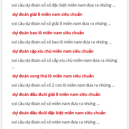
soi cầu dự đoán xổ số đặc biệt miền nam đưa ra những …
dự đoán giải 8 miền nam siêu chuẩn
soi cầu dự đoán xổ số giải 8 miền nam đưa ra những …
dự đoán bao lô miền nam siêu chuẩn
soi cầu dự đoán xổ số bao lô miền nam đưa ra những …
dự đoán cặp xỉu chủ miền nam siêu chuẩn
soi cầu dự đoán xổ số cắp xiu chủ miền nam đưa ra những
…
dự đoán song thủ lô miền nam siêu chuẩn
soi cầu dự đoán xổ số 2 con lô miền nam đưa ra những …
dự đoán đầu đuôi giải 8 miền nam siêu chuẩn
soi cầu dự đoán xổ số miền nam đưa ra những …
dự đoán đầu đuôi đặc biệt miền nam siêu chuẩn
soi cầu dự đoán xổ số miền nam đưa ra những …