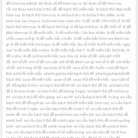
đề hôm nay daklak
dự đoán số đề hôm nay ra
dự đoán số đề hôm nay
rồi
dự đoán xsmb bạch thủ đề
đề bạch thủ miền bắc
lô bạch thủ đẹp nhất
hôm nay
lô bạch thủ hôm nay
lo de bach thu
lo de bach thu 6886
lo de
mien bac lau chua ve
lo de mien bac mien phi
lô đề
lô đề 799 chốt số
lô đề
bạch thủ hôm nay
lô đề bạch thủ là gì
lô đề bạch thủ xs
lô đề chốt số
lô đề
đẹp hôm nay
lô đề miền bắc
lô đề miền bắc 1 ăn bao nhiêu
lô đề miền bắc
chiều nay ra số gì
lô đề miền bắc chuẩn
lô đề miền bắc hôm nay đánh con
gì
lô đề miền bắc hôm qua
lô đề miền bắc lâu về nhất
lô đề miền bắc ngày
mai
lô đề miền bắc online
lô đề miền bắc thứ 5
lô đề miền bắc thứ bảy
lô
đề online
lô đề online miền bắc vua nhà cái
luận số đề
mấy giờ chốt
đề
mơ số đề
mơ số đề con vật
mơ số đề đánh con gì
mơ số lô đề
mơ thấy
số đề
mơ trúng số đề
mua bán số lô đề
mua số lô đề chuẩn
nuôi đề bạch
thủ
phôi đề miền bắc
phương pháp bắt bạch thủ đề
phương pháp bắt đề
bạch thủ
quay đề miền bắc
quay số đề
quay thử đề miền bắc
quy luật số
đề
Rồng Bạch Kim
soi bạch thủ đề 00 00
soi bạch thủ đề 56
soi bạch thủ
đề ă ăn bao nhiêu
soi bạch thủ đề khung 3 ngày
soi bạch thủ đề online uy
tín
soi bạch thủ đề tiền giang
soi cau 89
soi cầu bạch thủ đề 3 càng
soi cầu
bạch thủ đề đồng tháp
soi cầu bạch thủ đề miền bắc hôm nay
soi cầu bạch
thủ đề xsmb 5 ngày
soi cầu bạch thủ đề xsmb 5 số
soi cầu bạch thủ đề
xsmb đề
soi cầu bạch thủ đề xsmb hôm nay miễn phí
soi cầu bạch thủ đề
xsmb huế
soi cầu bạch thủ đề xsmb ngày
soi cầu bạch thủ đề xsmb quảng
ninh
soi cau bach thu đề xsmb rong kim
soi cầu bạch thủ đề xsmb tt hôm
nay
soi cầu bạch thủ đề xsmb xổ số miền trung
soi cầu dàn đề 10 số hay
ra
Soi cầu Dự đoán XSMB chính xác 100
soi cầu đề 10 số
soi cầu đề