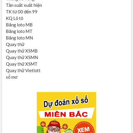
Tần suất xuất hiện
TK từ 00 đến 99
KQ Lô tô
Bảng loto MB
Bảng loto MT
Bảng loto MN
Quay thử
Quay thử XSMB
Quay thử XSMN
Quay thử XSMT
Quay thử Vietlott
sổ mơ