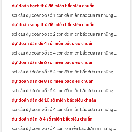
dự đoán bạch thủ đề miền bắc siêu chuẩn
soi cầu dự đoán xổ số 1 con đề miền bắc đưa ra những …
dự đoán song thủ đề miền bắc siêu chuẩn
soi cầu dự đoán xổ số 2 con đề miền bắc đưa ra những …
dự đoán dàn đề 4 số miền bắc siêu chuẩn
soi cầu dự đoán xổ số 4 con đề miền bắc đưa ra những …
dự đoán dàn đề 6 số miền bắc siêu chuẩn
soi cầu dự đoán xổ số 4 con đề miền bắc đưa ra những …
dự đoán dàn đề 8 số miền bắc siêu chuẩn
soi cầu dự đoán xổ số 4 con đề miền bắc đưa ra những …
dự đoán dàn đề 10 số miền bắc siêu chuẩn
soi cầu dự đoán xổ số 4 con đề miền bắc đưa ra những …
dự đoán dàn lô 4 số miền bắc siêu chuẩn
soi cầu dự đoán xổ số 4 con lô miền bắc đưa ra những …