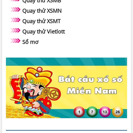
Quay thử XSMB
Quay thử XSMN
Quay thử XSMT
Quay thử Vietlott
Sổ mơ