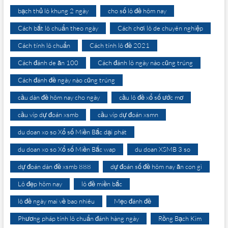
bạch thủ lô khung 2 ngày
cho số lô đề hôm nay
Cách bắt lô chuẩn theo ngày
Cách chơi lô de chuyên nghiệp
Cách tính lô chuẩn
Cách tính lô đề 2021
Cách đánh de ăn 100
Cách đánh lô ngày nào cũng trúng
Cách đánh đề ngày nào cũng trúng
cầu dàn đề hôm nay cho ngày
cầu lô đề xổ số ước mơ
cầu víp dự đoán xsmb
cầu víp dự đoán xsmn
du doan xo so Xổ số Miền Bắc dại phát
du doan xo so Xổ số Miền Bắc wap
du doan XSMB 3 so
dự đoán dàn đề xsmb 888
dự đoán số đề hôm nay ăn con gì
Lô đẹp hôm nay
lô đề miền bắc
lô đề ngày mai về bao nhiêu
Mẹo đánh đề
Phương pháp tính lô chuẩn đánh hàng ngày
Rồng Bạch Kim