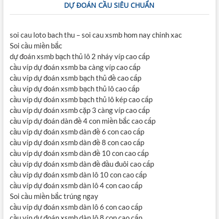
DỰ ĐOÁN CẦU SIÊU CHUẨN
soi cau loto bach thu – soi cau xsmb hom nay chinh xac
Soi cầu miền bắc
dự đoán xsmb bạch thủ lô 2 nháy víp cao cấp
cầu víp dự đoán xsmb ba càng víp cao cấp
cầu víp dự đoán xsmb bạch thủ đề cao cấp
cầu víp dự đoán xsmb bạch thủ lô cao cấp
cầu víp dự đoán xsmb bạch thủ lô kép cao cấp
cầu víp dự đoán xsmb cặp 3 càng víp cao cấp
cầu víp dự đoán dàn đề 4 con miền bắc cao cấp
cầu víp dự đoán xsmb dàn đề 6 con cao cấp
cầu víp dự đoán xsmb dàn đề 8 con cao cấp
cầu víp dự đoán xsmb dàn đề 10 con cao cấp
cầu víp dự đoán xsmb dàn đề đầu đuôi cao cấp
cầu víp dự đoán xsmb dàn lô 10 con cao cấp
cầu víp dự đoán xsmb dàn lô 4 con cao cấp
Soi cầu miền bắc trúng ngay
cầu víp dự đoán xsmb dàn lô 6 con cao cấp
cầu víp dự đoán xsmb dàn lô 8 con cao cấp