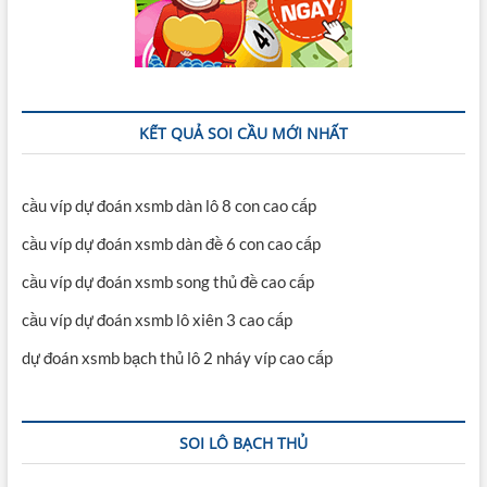
KẾT QUẢ SOI CẦU MỚI NHẤT
cầu víp dự đoán xsmb dàn lô 8 con cao cấp
cầu víp dự đoán xsmb dàn đề 6 con cao cấp
cầu víp dự đoán xsmb song thủ đề cao cấp
cầu víp dự đoán xsmb lô xiên 3 cao cấp
dự đoán xsmb bạch thủ lô 2 nháy víp cao cấp
SOI LÔ BẠCH THỦ