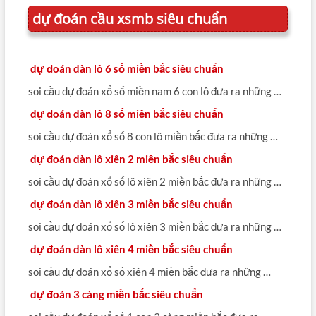
dự đoán cầu xsmb siêu chuẩn
dự đoán dàn lô 6 số miền bắc siêu chuẩn
soi cầu dự đoán xổ số miền nam 6 con lô đưa ra những …
dự đoán dàn lô 8 số miền bắc siêu chuẩn
soi cầu dự đoán xổ số 8 con lô miền bắc đưa ra những …
dự đoán dàn lô xiên 2 miền bắc siêu chuẩn
soi cầu dự đoán xổ số lô xiên 2 miền bắc đưa ra những …
dự đoán dàn lô xiên 3 miền bắc siêu chuẩn
soi cầu dự đoán xổ số lô xiên 3 miền bắc đưa ra những …
dự đoán dàn lô xiên 4 miền bắc siêu chuẩn
soi cầu dự đoán xổ số xiên 4 miền bắc đưa ra những …
dự đoán 3 càng miền bắc siêu chuẩn