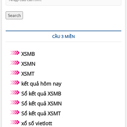
đề
cao
cấp
Search
CẦU 3 MIỀN
XSMB
XSMN
XSMT
kết quả hôm nay
Sổ kết quả XSMB
Sổ kết quả XSMN
Sổ kết quả XSMT
xổ số vietlott