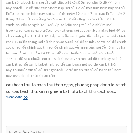
xsmb rông bach kim
soi cầu giải đặc biệt xổ số ơn
soi cầu lô đề 77 hôm
nay
soi cầu lô đề 888 xsmb hôm nay
soi cầu lô đề kon tum hôm nay
soi cầu
lô đề miền nam hôm nay
soi cầu lô đề ngày 19 tháng 7
soi cầu lô đề ngày 21
tháng 04
soi cầu lô đề ngày 26
soi cầu lô đề vũng tàu
Soi Cầu Lô Đề
xsmb
soi cầu song thủ đề 4 số vip
soi cầu song thủ đề ô nhiễm môi
trường
soi cầu song thủ đề phương trang
soi cầu xsmb giải đặc biệt 49
soi
cầu xsmb giải đặc biệt trực tiếp
soi cầu xsmb giải đặc biệt yên
soi đề chính
xác 247 miền trung
soi đề chính xác 60 số
soi đề chính xác 95
soi đề chính
xác ơi
soi đề chính xác thi
soi đề chính xác về miền bắc
soi đề hôm nay hà
lan
soi đề siêu chuẩn 24.00
soi đề siêu chuẩn 555
soi đề siêu chuẩn
777
soi đề siêu chuẩn euro 4
soi đề xsmb 24h.net
soi đề xsmb ây
soi đề
xsmb it
soi đề xsmb kubet.link
soi đề xsmb qua net
soi đề xsmb tt hôm
nay
tôi muốn xin số đề
trang soi cầu lô đề uy tín
xin số đề bạch thủ hôm
nay
xsmb bạch thủ đề cao cấp
cau bach thu, lo bach thu theo ngay, phuong phap danh lo, xsmb
soi cau bach thu, kinh nghiem bat loto bach thu, cách soi…
cầu
View More
víp
dự
đoán
xsmb
bạch
thủ