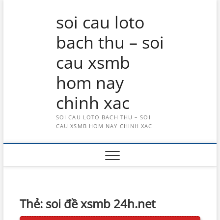
Skip
soi cau loto
to
content
bach thu – soi
cau xsmb
hom nay
chinh xac
SOI CAU LOTO BACH THU – SOI
CAU XSMB HOM NAY CHINH XAC
Thẻ:
soi đề xsmb 24h.net