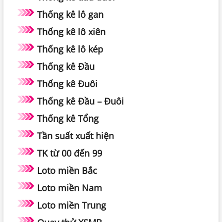
Thống kê lô gan
Thống kê lô xiên
Thống kê lô kép
Thống kê Đầu
Thống kê Đuôi
Thống kê Đầu – Đuôi
Thống kê Tổng
Tần suất xuất hiện
TK từ 00 đến 99
Loto miền Bắc
Loto miền Nam
Loto miền Trung