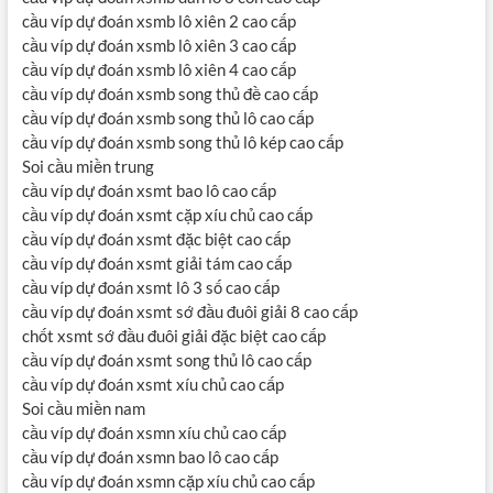
cầu víp dự đoán xsmb lô xiên 2 cao cấp
cầu víp dự đoán xsmb lô xiên 3 cao cấp
cầu víp dự đoán xsmb lô xiên 4 cao cấp
cầu víp dự đoán xsmb song thủ đề cao cấp
cầu víp dự đoán xsmb song thủ lô cao cấp
cầu víp dự đoán xsmb song thủ lô kép cao cấp
Soi cầu miền trung
cầu víp dự đoán xsmt bao lô cao cấp
cầu víp dự đoán xsmt cặp xíu chủ cao cấp
cầu víp dự đoán xsmt đặc biệt cao cấp
cầu víp dự đoán xsmt giải tám cao cấp
cầu víp dự đoán xsmt lô 3 số cao cấp
cầu víp dự đoán xsmt sớ đầu đuôi giải 8 cao cấp
chốt xsmt sớ đầu đuôi giải đặc biệt cao cấp
cầu víp dự đoán xsmt song thủ lô cao cấp
cầu víp dự đoán xsmt xíu chủ cao cấp
Soi cầu miền nam
cầu víp dự đoán xsmn xíu chủ cao cấp
cầu víp dự đoán xsmn bao lô cao cấp
cầu víp dự đoán xsmn cặp xíu chủ cao cấp