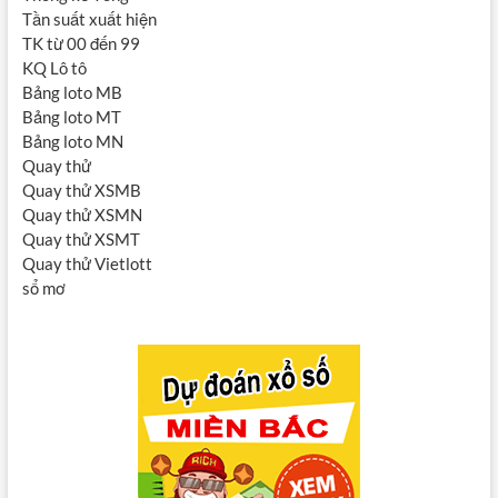
Tần suất xuất hiện
TK từ 00 đến 99
KQ Lô tô
Bảng loto MB
Bảng loto MT
Bảng loto MN
Quay thử
Quay thử XSMB
Quay thử XSMN
Quay thử XSMT
Quay thử Vietlott
sổ mơ