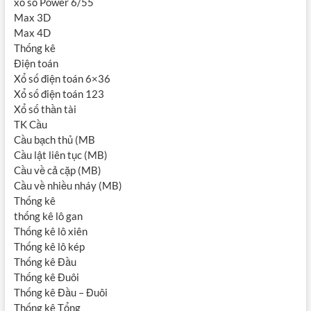
xổ số Power 6/55
Max 3D
Max 4D
Thống kê
Điện toán
Xổ số điện toán 6×36
Xổ số điện toán 123
Xổ số thần tài
TK Cầu
Cầu bạch thủ (MB
Cầu lật liên tục (MB)
Cầu về cả cặp (MB)
Cầu về nhiều nháy (MB)
Thống kê
thống kê lô gan
Thống kê lô xiên
Thống kê lô kép
Thống kê Đầu
Thống kê Đuôi
Thống kê Đầu – Đuôi
Thống kê Tổng