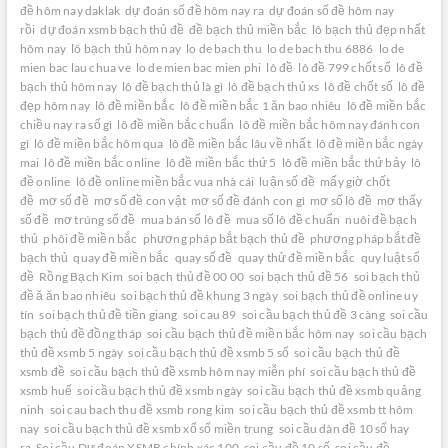
đề hôm nay daklak
dự đoán số đề hôm nay ra
dự đoán số đề hôm nay
rồi
dự đoán xsmb bạch thủ đề
đề bạch thủ miền bắc
lô bạch thủ đẹp nhất
hôm nay
lô bạch thủ hôm nay
lo de bach thu
lo de bach thu 6886
lo de
mien bac lau chua ve
lo de mien bac mien phi
lô đề
lô đề 799 chốt số
lô đề
bạch thủ hôm nay
lô đề bạch thủ là gì
lô đề bạch thủ xs
lô đề chốt số
lô đề
đẹp hôm nay
lô đề miền bắc
lô đề miền bắc 1 ăn bao nhiêu
lô đề miền bắc
chiều nay ra số gì
lô đề miền bắc chuẩn
lô đề miền bắc hôm nay đánh con
gì
lô đề miền bắc hôm qua
lô đề miền bắc lâu về nhất
lô đề miền bắc ngày
mai
lô đề miền bắc online
lô đề miền bắc thứ 5
lô đề miền bắc thứ bảy
lô
đề online
lô đề online miền bắc vua nhà cái
luận số đề
mấy giờ chốt
đề
mơ số đề
mơ số đề con vật
mơ số đề đánh con gì
mơ số lô đề
mơ thấy
số đề
mơ trúng số đề
mua bán số lô đề
mua số lô đề chuẩn
nuôi đề bạch
thủ
phôi đề miền bắc
phương pháp bắt bạch thủ đề
phương pháp bắt đề
bạch thủ
quay đề miền bắc
quay số đề
quay thử đề miền bắc
quy luật số
đề
Rồng Bạch Kim
soi bạch thủ đề 00 00
soi bạch thủ đề 56
soi bạch thủ
đề ă ăn bao nhiêu
soi bạch thủ đề khung 3 ngày
soi bạch thủ đề online uy
tín
soi bạch thủ đề tiền giang
soi cau 89
soi cầu bạch thủ đề 3 càng
soi cầu
bạch thủ đề đồng tháp
soi cầu bạch thủ đề miền bắc hôm nay
soi cầu bạch
thủ đề xsmb 5 ngày
soi cầu bạch thủ đề xsmb 5 số
soi cầu bạch thủ đề
xsmb đề
soi cầu bạch thủ đề xsmb hôm nay miễn phí
soi cầu bạch thủ đề
xsmb huế
soi cầu bạch thủ đề xsmb ngày
soi cầu bạch thủ đề xsmb quảng
ninh
soi cau bach thu đề xsmb rong kim
soi cầu bạch thủ đề xsmb tt hôm
nay
soi cầu bạch thủ đề xsmb xổ số miền trung
soi cầu dàn đề 10 số hay
ra
Soi cầu Dự đoán XSMB chính xác 100
soi cầu đề 10 số
soi cầu đề