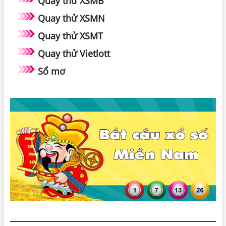
Quay thử XSMB
Quay thử XSMN
Quay thử XSMT
Quay thử Vietlott
Sổ mơ