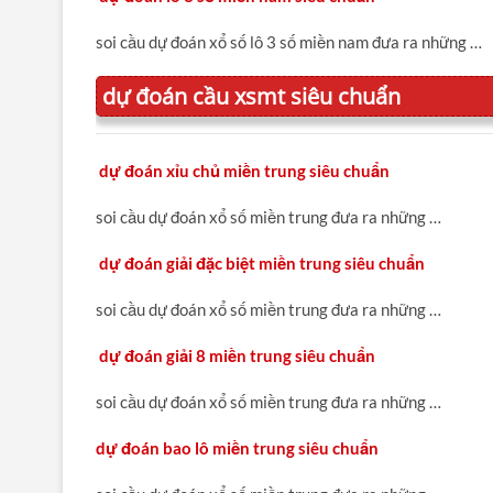
soi cầu dự đoán xổ số lô 3 số miền nam đưa ra những …
dự đoán cầu xsmt siêu chuẩn
dự đoán xỉu chủ miền trung siêu chuẩn
soi cầu dự đoán xổ số miền trung đưa ra những …
dự đoán giải đặc biệt miền trung siêu chuẩn
soi cầu dự đoán xổ số miền trung đưa ra những …
dự đoán giải 8 miền trung siêu chuẩn
soi cầu dự đoán xổ số miền trung đưa ra những …
dự đoán bao lô miền trung siêu chuẩn