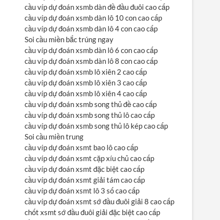
cầu víp dự đoán xsmb dàn đề đầu đuôi cao cấp
cầu víp dự đoán xsmb dàn lô 10 con cao cấp
cầu víp dự đoán xsmb dàn lô 4 con cao cấp
Soi cầu miền bắc trúng ngay
cầu víp dự đoán xsmb dàn lô 6 con cao cấp
cầu víp dự đoán xsmb dàn lô 8 con cao cấp
cầu víp dự đoán xsmb lô xiên 2 cao cấp
cầu víp dự đoán xsmb lô xiên 3 cao cấp
cầu víp dự đoán xsmb lô xiên 4 cao cấp
cầu víp dự đoán xsmb song thủ đề cao cấp
cầu víp dự đoán xsmb song thủ lô cao cấp
cầu víp dự đoán xsmb song thủ lô kép cao cấp
Soi cầu miền trung
cầu víp dự đoán xsmt bao lô cao cấp
cầu víp dự đoán xsmt cặp xíu chủ cao cấp
cầu víp dự đoán xsmt đặc biệt cao cấp
cầu víp dự đoán xsmt giải tám cao cấp
cầu víp dự đoán xsmt lô 3 số cao cấp
cầu víp dự đoán xsmt sớ đầu đuôi giải 8 cao cấp
chốt xsmt sớ đầu đuôi giải đặc biệt cao cấp