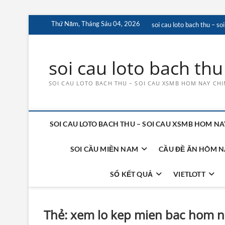
Skip
Thứ Năm, Tháng Sáu 04, 2026
soi cau loto bach thu – s
to
content
soi cau loto bach th
SOI CAU LOTO BACH THU – SOI CAU XSMB HOM NAY CHI
SOI CAU LOTO BACH THU – SOI CAU XSMB HOM N
SOI CẦU MIỀN NAM
CẦU ĐỀ ĂN HÔM N
SỔ KẾT QUẢ
VIETLOTT
Thẻ:
xem lo kep mien bac hom n