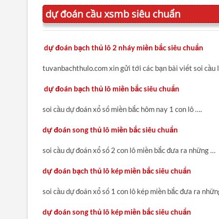
dự đoán cầu xsmb siêu chuẩn
dự đoán bạch thủ lô 2 nháy miền bắc siêu chuẩn
tuvanbachthulo.com xin gửi tới các bạn bài viết soi cầu
dự đoán bạch thủ lô miền bắc siêu chuẩn
soi cầu dự đoán xổ số miền bắc hôm nay 1 con lô ….
dự đoán song thủ lô miền bắc siêu chuẩn
soi cầu dự đoán xổ số 2 con lô miền bắc đưa ra những …
dự đoán bạch thủ lô kép miền bắc siêu chuẩn
soi cầu dự đoán xổ số 1 con lô kép miền bắc đưa ra nhữ
dự đoán song thủ lô kép miền bắc siêu chuẩn