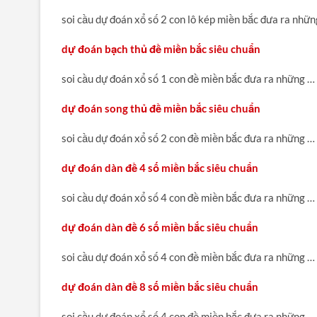
soi cầu dự đoán xổ số 2 con lô kép miền bắc đưa ra nhữ
dự đoán bạch thủ đề miền bắc siêu chuẩn
soi cầu dự đoán xổ số 1 con đề miền bắc đưa ra những …
dự đoán song thủ đề miền bắc siêu chuẩn
soi cầu dự đoán xổ số 2 con đề miền bắc đưa ra những …
dự đoán dàn đề 4 số miền bắc siêu chuẩn
soi cầu dự đoán xổ số 4 con đề miền bắc đưa ra những …
dự đoán dàn đề 6 số miền bắc siêu chuẩn
soi cầu dự đoán xổ số 4 con đề miền bắc đưa ra những …
dự đoán dàn đề 8 số miền bắc siêu chuẩn
soi cầu dự đoán xổ số 4 con đề miền bắc đưa ra những …