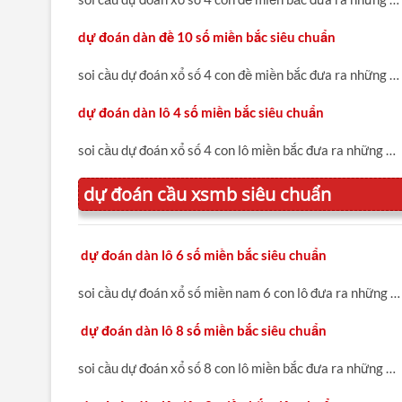
dự đoán dàn đề 10 số miền bắc siêu chuẩn
soi cầu dự đoán xổ số 4 con đề miền bắc đưa ra những …
dự đoán dàn lô 4 số miền bắc siêu chuẩn
soi cầu dự đoán xổ số 4 con lô miền bắc đưa ra những …
dự đoán cầu xsmb siêu chuẩn
dự đoán dàn lô 6 số miền bắc siêu chuẩn
soi cầu dự đoán xổ số miền nam 6 con lô đưa ra những …
dự đoán dàn lô 8 số miền bắc siêu chuẩn
soi cầu dự đoán xổ số 8 con lô miền bắc đưa ra những …