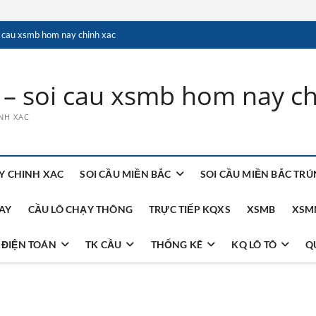
oi cau xsmb hom nay chinh xac
u – soi cau xsmb hom nay c
NH XAC
AY CHINH XAC
SOI CẦU MIỀN BẮC
SOI CẦU MIỀN BẮC TR
AY
CẦU LÔ CHẠY THÔNG
TRỰC TIẾP KQXS
XSMB
XSM
ĐIỆN TOÁN
TK CẦU
THỐNG KÊ
KQ LÔ TÔ
Q