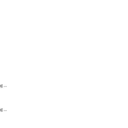
ng …
ng …