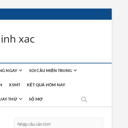
hinh xac
ÚNG NGAY
SOI CẦU MIỀN TRUNG
N
XSMT
KẾT QUẢ HÔM NAY
UAY THỬ
SỔ MƠ