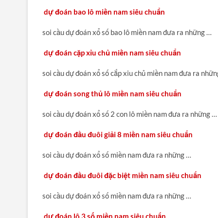
dự đoán bao lô miền nam siêu chuẩn
soi cầu dự đoán xổ số bao lô miền nam đưa ra những …
dự đoán cặp xỉu chủ miền nam siêu chuẩn
soi cầu dự đoán xổ số cắp xiu chủ miền nam đưa ra nhữn
dự đoán song thủ lô miền nam siêu chuẩn
soi cầu dự đoán xổ số 2 con lô miền nam đưa ra những …
dự đoán đầu đuôi giải 8 miền nam siêu chuẩn
soi cầu dự đoán xổ số miền nam đưa ra những …
dự đoán đầu đuôi đặc biệt miền nam siêu chuẩn
soi cầu dự đoán xổ số miền nam đưa ra những …
dự đoán lô 3 số miền nam siêu chuẩn