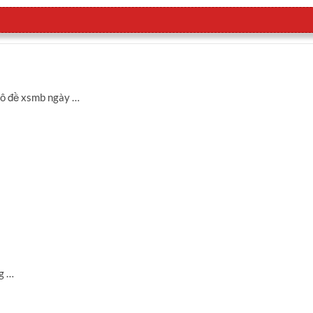
 lô đề xsmb ngày …
ng …