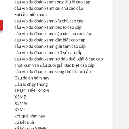
cầu víp dự đoán xsmt song thủ lô cao cấp
cầu víp dự đoán xsmt xíu chủ cao cấp
Soi cầu miền nam
cầu víp dự đoán xsmn xíu chủ cao cấp
cầu víp dự đoán xsmn bao lô cao cấp
cầu víp dự đoán xsmn cặp xíu chủ cao cấp
cầu víp dự đoán xsmn đặc biệt cao cấp
cầu víp dự đoán xsmn giải tám cao cấp
cầu víp dự đoán xsmn lô 3 số cao cấp
cầu víp dự đoán xsmn sớ đầu đuôi giải 8 cao cấp
chốt xsmn sớ đầu đuôi giải đặc biệt cao cấp
cầu víp dự đoán xsmn song thủ lô cao cấp
Cầu đề ăn hôm nay
Cầu lô chạy thông
TRỰC TIẾP KQXS
XSMB
XSMN
XSMT
kết quả hôm nay
Sổ kết quả
Sổ kết quả XSMB