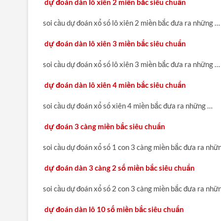
dự đoán dàn lô xiên 2 miền bắc siêu chuẩn
soi cầu dự đoán xổ số lô xiên 2 miền bắc đưa ra những …
dự đoán dàn lô xiên 3 miền bắc siêu chuẩn
soi cầu dự đoán xổ số lô xiên 3 miền bắc đưa ra những …
dự đoán dàn lô xiên 4 miền bắc siêu chuẩn
soi cầu dự đoán xổ số xiên 4 miền bắc đưa ra những …
dự đoán 3 càng miền bắc siêu chuẩn
soi cầu dự đoán xổ số 1 con 3 càng miền bắc đưa ra nhữ
dự đoán dàn 3 càng 2 số miền bắc siêu chuẩn
soi cầu dự đoán xổ số 2 con 3 càng miền bắc đưa ra nhữ
dự đoán dàn lô 10 số miền bắc siêu chuẩn