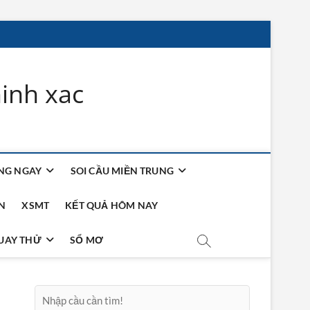
hinh xac
ÚNG NGAY
SOI CẦU MIỀN TRUNG
N
XSMT
KẾT QUẢ HÔM NAY
UAY THỬ
SỔ MƠ