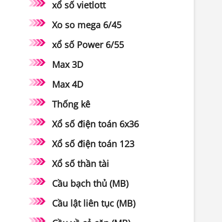
xổ số vietlott
Xo so mega 6/45
xổ số Power 6/55
Max 3D
Max 4D
Thống kê
Xổ số điện toán 6x36
Xổ số điện toán 123
Xổ số thần tài
Cầu bạch thủ (MB)
Cầu lật liên tục (MB)