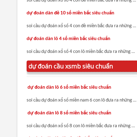
dự đoán dàn đề 10 số miền bắc siêu chuẩn
soi cầu dự đoán xổ số 4 con đề miền bắc đưa ra những …
dự đoán dàn lô 4 số miền bắc siêu chuẩn
soi cầu dự đoán xổ số 4 con lô miền bắc đưa ra những …
dự đoán cầu xsmb siêu chuẩn
dự đoán dàn lô 6 số miền bắc siêu chuẩn
soi cầu dự đoán xổ số miền nam 6 con lô đưa ra những …
dự đoán dàn lô 8 số miền bắc siêu chuẩn
soi cầu dự đoán xổ số 8 con lô miền bắc đưa ra những …