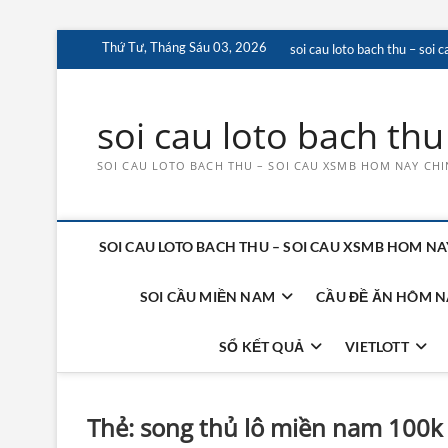
Skip
Thứ Tư, Tháng Sáu 03, 2026
soi cau loto bach thu – soi
to
content
soi cau loto bach th
SOI CAU LOTO BACH THU – SOI CAU XSMB HOM NAY CHI
SOI CAU LOTO BACH THU – SOI CAU XSMB HOM N
SOI CẦU MIỀN NAM
CẦU ĐỀ ĂN HÔM N
SỔ KẾT QUẢ
VIETLOTT
Thẻ:
song thủ lô miền nam 100k