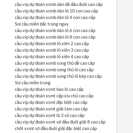
cầu víp dự đoán xsmb dàn đề đầu đuôi cao cấp
cầu víp dự đoán xsmb dàn lô 10 con cao cấp
cầu víp dự đoán xsmb dàn lô 4 con cao cấp
Soi cầu miền bắc trúng ngay
cầu víp dự đoán xsmb dàn lô 6 con cao cấp
cầu víp dự đoán xsmb dàn lô 8 con cao cấp
cầu víp dự đoán xsmb lô xiên 2 cao cấp
cầu víp dự đoán xsmb lô xiên 3 cao cấp
cầu víp dự đoán xsmb lô xiên 4 cao cấp
cầu víp dự đoán xsmb song thủ đề cao cấp
cầu víp dự đoán xsmb song thủ lô cao cấp
cầu víp dự đoán xsmb song thủ lô kép cao cấp
Soi cầu miền trung
cầu víp dự đoán xsmt bao lô cao cấp
cầu víp dự đoán xsmt cặp xíu chủ cao cấp
cầu víp dự đoán xsmt đặc biệt cao cấp
cầu víp dự đoán xsmt giải tám cao cấp
cầu víp dự đoán xsmt lô 3 số cao cấp
cầu víp dự đoán xsmt sớ đầu đuôi giải 8 cao cấp
chốt xsmt sớ đầu đuôi giải đặc biệt cao cấp