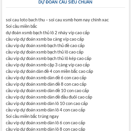
DỰ ĐOÁN CẦU SIÊU CHUẨN
soi cau loto bach thu – soi cau xsmb hom nay chinh xac
Soi cầu miền bắc
dự đoán xsmb bạch thủ lô 2 nháy víp cao cấp
cầu víp dự đoán xsmb ba càng víp cao cấp
cầu víp dự đoán xsmb bạch thủ đề cao cấp
cầu víp dự đoán xsmb bạch thủ lô cao cấp
cầu víp dự đoán xsmb bạch thủ lô kép cao cấp
cầu víp dự đoán xsmb cặp 3 càng víp cao cấp
cầu víp dự đoán dàn đề 4 con miền bắc cao cấp
cầu víp dự đoán xsmb dàn đề 6 con cao cấp
cầu víp dự đoán xsmb dàn đề 8 con cao cấp
cầu víp dự đoán xsmb dàn đề 10 con cao cấp
cầu víp dự đoán xsmb dàn đề đầu đuôi cao cấp
cầu víp dự đoán xsmb dàn lô 10 con cao cấp
cầu víp dự đoán xsmb dàn lô 4 con cao cấp
Soi cầu miền bắc trúng ngay
cầu víp dự đoán xsmb dàn lô 6 con cao cấp
cầu víp dự đoán xsmb dàn lô 8 con cao cấp