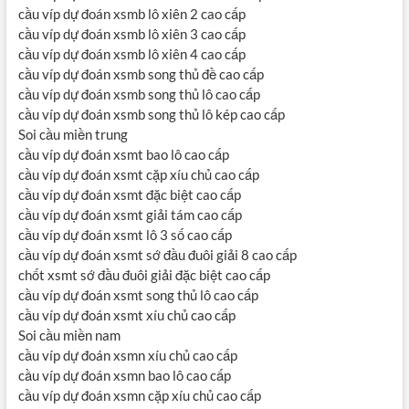
cầu víp dự đoán xsmb lô xiên 2 cao cấp
cầu víp dự đoán xsmb lô xiên 3 cao cấp
cầu víp dự đoán xsmb lô xiên 4 cao cấp
cầu víp dự đoán xsmb song thủ đề cao cấp
cầu víp dự đoán xsmb song thủ lô cao cấp
cầu víp dự đoán xsmb song thủ lô kép cao cấp
Soi cầu miền trung
cầu víp dự đoán xsmt bao lô cao cấp
cầu víp dự đoán xsmt cặp xíu chủ cao cấp
cầu víp dự đoán xsmt đặc biệt cao cấp
cầu víp dự đoán xsmt giải tám cao cấp
cầu víp dự đoán xsmt lô 3 số cao cấp
cầu víp dự đoán xsmt sớ đầu đuôi giải 8 cao cấp
chốt xsmt sớ đầu đuôi giải đặc biệt cao cấp
cầu víp dự đoán xsmt song thủ lô cao cấp
cầu víp dự đoán xsmt xíu chủ cao cấp
Soi cầu miền nam
cầu víp dự đoán xsmn xíu chủ cao cấp
cầu víp dự đoán xsmn bao lô cao cấp
cầu víp dự đoán xsmn cặp xíu chủ cao cấp