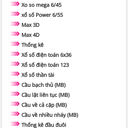
Xo so mega 6/45
xổ số Power 6/55
Max 3D
Max 4D
Thống kê
Xổ số điện toán 6x36
Xổ số điện toán 123
Xổ số thần tài
Cầu bạch thủ (MB)
Cầu lật liên tục (MB)
Cầu về cả cặp (MB)
Cầu về nhiều nháy (MB)
Thống kê đầu đuôi