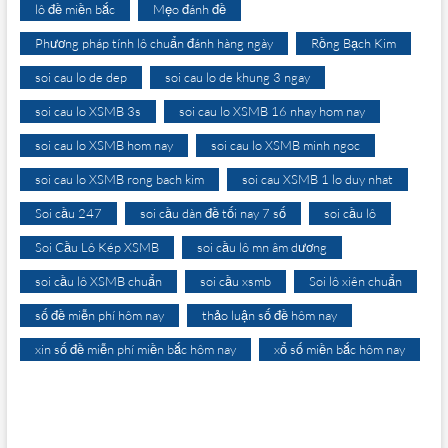
lô đề miền bắc
Mẹo đánh đề
Phương pháp tính lô chuẩn đánh hàng ngày
Rồng Bạch Kim
soi cau lo de dep
soi cau lo de khung 3 ngay
soi cau lo XSMB 3s
soi cau lo XSMB 16 nhay hom nay
soi cau lo XSMB hom nay
soi cau lo XSMB minh ngoc
soi cau lo XSMB rong bach kim
soi cau XSMB 1 lo duy nhat
Soi cầu 247
soi cầu dàn đề tối nay 7 số
soi cầu lô
Soi Cầu Lô Kép XSMB
soi cầu lô mn âm dương
soi cầu lô XSMB chuẩn
soi cầu xsmb
Soi lô xiên chuẩn
số đề miễn phí hôm nay
thảo luận số đề hôm nay
xin số đề miễn phí miền bắc hôm nay
xổ số miền bắc hôm nay