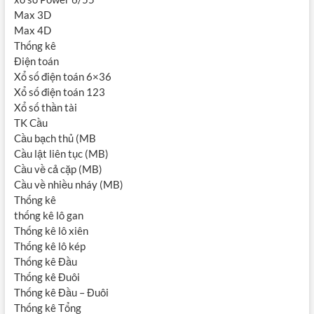
Max 3D
Max 4D
Thống kê
Điện toán
Xổ số điện toán 6×36
Xổ số điện toán 123
Xổ số thần tài
TK Cầu
Cầu bạch thủ (MB
Cầu lật liên tục (MB)
Cầu về cả cặp (MB)
Cầu về nhiều nháy (MB)
Thống kê
thống kê lô gan
Thống kê lô xiên
Thống kê lô kép
Thống kê Đầu
Thống kê Đuôi
Thống kê Đầu – Đuôi
Thống kê Tổng