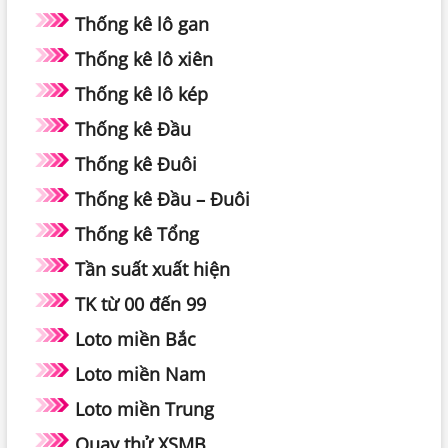
Thống kê lô gan
Thống kê lô xiên
Thống kê lô kép
Thống kê Đầu
Thống kê Đuôi
Thống kê Đầu – Đuôi
Thống kê Tổng
Tần suất xuất hiện
TK từ 00 đến 99
Loto miền Bắc
Loto miền Nam
Loto miền Trung
Quay thử XSMB