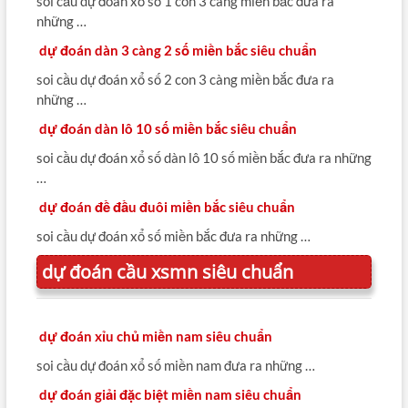
soi cầu dự đoán xổ số 1 con 3 càng miền bắc đưa ra
những …
dự đoán dàn 3 càng 2 số miền bắc siêu chuẩn
soi cầu dự đoán xổ số 2 con 3 càng miền bắc đưa ra
những …
dự đoán dàn lô 10 số miền bắc siêu chuẩn
soi cầu dự đoán xổ số dàn lô 10 số miền bắc đưa ra những
…
dự đoán đề đầu đuôi miền bắc siêu chuẩn
soi cầu dự đoán xổ số miền bắc đưa ra những …
dự đoán cầu xsmn siêu chuẩn
dự đoán xỉu chủ miền nam siêu chuẩn
soi cầu dự đoán xổ số miền nam đưa ra những …
dự đoán giải đặc biệt miền nam siêu chuẩn