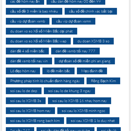
các đề hôm nay ăn
cầu dàn đề hôm nay 00 đến 99
cầu số đề 3 miền là bao nhiêu
cầu số đề chính xác bất bại
cầu víp dự đoán xsmb
cầu víp dự đoán xsmn
du doan xo so Xổ số Miền Bắc dại phát
du doan xo so Xổ số Miền Bắc wap
du doan XSMB 3 so
dàn đề 4 số miền bắc
dàn đề xsmb tối nay 777
dàn đề xsmb tối nay xin
dự đoán số đề miễn phí an giang
Lô đẹp hôm nay
lô đề miền bắc
Mẹo đánh đề
Phương pháp tính lô chuẩn đánh hàng ngày
Rồng Bạch Kim
soi cau lo de dep
soi cau lo de khung 3 ngay
soi cau lo XSMB 3s
soi cau lo XSMB 16 nhay hom nay
soi cau lo XSMB hom nay
soi cau lo XSMB minh ngoc
soi cau lo XSMB rong bach kim
soi cau XSMB 1 lo duy nhat
Soi cầu 247
soi cầu dàn đề tối nay youtube
soi cầu lô