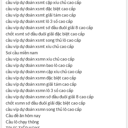
cầu víp dự đoán xsmt cặp xíu chủ cao cấp
cầu víp dự đoán xsmt đặc biệt cao cấp
cầu víp dự đoán xsmt giải tám cao cấp
cầu víp dự đoán xsmt lô 3 số cao cấp
cầu víp dự đoán xsmt sớ đầu đuôi giải 8 cao cấp
chốt xsmt sớ đầu đuôi giải đặc biệt cao cấp
cầu víp dự đoán xsmt song thủ lô cao cấp
cầu víp dự đoán xsmt xíu chủ cao cấp
Soi cầu miền nam
cầu víp dự đoán xsmn xíu chủ cao cấp
cầu víp dự đoán xsmn bao lô cao cấp
cầu víp dự đoán xsmn cặp xíu chủ cao cấp
cầu víp dự đoán xsmn đặc biệt cao cấp
cầu víp dự đoán xsmn giải tám cao cấp
cầu víp dự đoán xsmn lô 3 số cao cấp
cầu víp dự đoán xsmn sớ đầu đuôi giải 8 cao cấp
chốt xsmn sớ đầu đuôi giải đặc biệt cao cấp
cầu víp dự đoán xsmn song thủ lô cao cấp
Cầu đề ăn hôm nay
Cầu lô chạy thông
TRỰC TIẾP KQXS