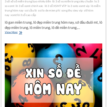
3 số xổ số miền trung bao nhiêu tiền
lô 3 số xs miền trung siêu chuẩn
lo 3
so xsmt
lô 3 số xsmt chính xác
lô 3 số XSMT VÍP
lo 3 soto xsmt vip
lô miền
trung hôm nay
soi cầu lô
soi lo de mien phi
song thu sieu vip
stl hôm
nay
xsmt lô 3 số cao cấp
lô gan miền trung, lô đẹp miền trung hôm nay, sớ đầu đuôi mt, lô
đẹp miền trung, lô miền trung, lô đề miền trung,…
cầu
View More
víp
dự
đoán
xsmt
lô
3
số
cao
cấp