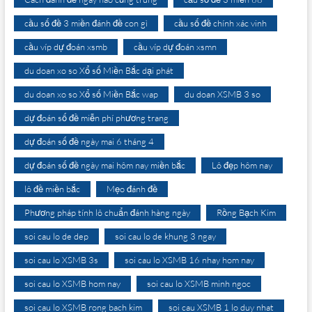
cầu số đề 3 miền đánh đề con gì
cầu số đề chính xác vinh
cầu víp dự đoán xsmb
cầu víp dự đoán xsmn
du doan xo so Xổ số Miền Bắc dại phát
du doan xo so Xổ số Miền Bắc wap
du doan XSMB 3 so
dự đoán số đề miễn phí phương trang
dự đoán số đề ngày mai 6 tháng 4
dự đoán số đề ngày mai hôm nay miền bắc
Lô đẹp hôm nay
lô đề miền bắc
Mẹo đánh đề
Phương pháp tính lô chuẩn đánh hàng ngày
Rồng Bạch Kim
soi cau lo de dep
soi cau lo de khung 3 ngay
soi cau lo XSMB 3s
soi cau lo XSMB 16 nhay hom nay
soi cau lo XSMB hom nay
soi cau lo XSMB minh ngoc
soi cau lo XSMB rong bach kim
soi cau XSMB 1 lo duy nhat