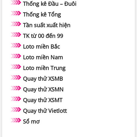
Thống kê Đầu – Đuôi
Thống kê Tổng
Tần suất xuất hiện
TK từ 00 đến 99
Loto miền Bắc
Loto miền Nam
Loto miền Trung
Quay thử XSMB
Quay thử XSMN
Quay thử XSMT
Quay thử Vietlott
Sổ mơ