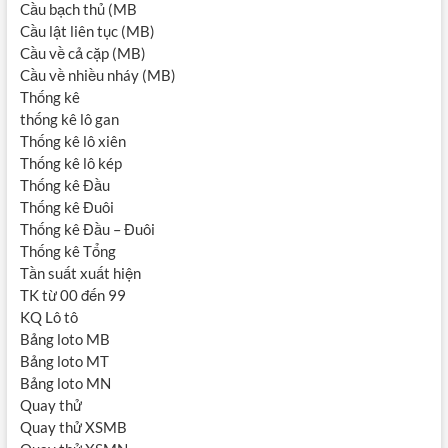
Cầu bạch thủ (MB
Cầu lật liên tục (MB)
Cầu về cả cặp (MB)
Cầu về nhiều nháy (MB)
Thống kê
thống kê lô gan
Thống kê lô xiên
Thống kê lô kép
Thống kê Đầu
Thống kê Đuôi
Thống kê Đầu – Đuôi
Thống kê Tổng
Tần suất xuất hiện
TK từ 00 đến 99
KQ Lô tô
Bảng loto MB
Bảng loto MT
Bảng loto MN
Quay thử
Quay thử XSMB