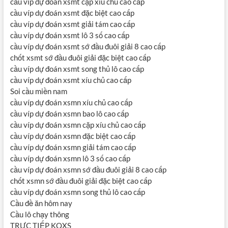
cầu víp dự đoán xsmt cặp xíu chủ cao cấp
cầu víp dự đoán xsmt đặc biệt cao cấp
cầu víp dự đoán xsmt giải tám cao cấp
cầu víp dự đoán xsmt lô 3 số cao cấp
cầu víp dự đoán xsmt sớ đầu đuôi giải 8 cao cấp
chốt xsmt sớ đầu đuôi giải đặc biệt cao cấp
cầu víp dự đoán xsmt song thủ lô cao cấp
cầu víp dự đoán xsmt xíu chủ cao cấp
Soi cầu miền nam
cầu víp dự đoán xsmn xíu chủ cao cấp
cầu víp dự đoán xsmn bao lô cao cấp
cầu víp dự đoán xsmn cặp xíu chủ cao cấp
cầu víp dự đoán xsmn đặc biệt cao cấp
cầu víp dự đoán xsmn giải tám cao cấp
cầu víp dự đoán xsmn lô 3 số cao cấp
cầu víp dự đoán xsmn sớ đầu đuôi giải 8 cao cấp
chốt xsmn sớ đầu đuôi giải đặc biệt cao cấp
cầu víp dự đoán xsmn song thủ lô cao cấp
Cầu đề ăn hôm nay
Cầu lô chạy thông
TRỰC TIẾP KQXS