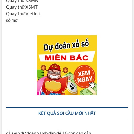
Quay thử XSMN
Quay thử XSMT
Quay thử Vietlott
sổ mơ
KẾT QUẢ SOI CẦU MỚI NHẤT
cầu víp dự đoán xsmb dàn đề 10 con cao cấp