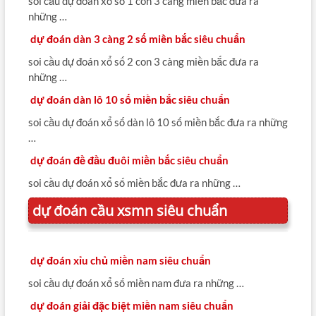
soi cầu dự đoán xổ số 1 con 3 càng miền bắc đưa ra
những …
dự đoán dàn 3 càng 2 số miền bắc siêu chuẩn
soi cầu dự đoán xổ số 2 con 3 càng miền bắc đưa ra
những …
dự đoán dàn lô 10 số miền bắc siêu chuẩn
soi cầu dự đoán xổ số dàn lô 10 số miền bắc đưa ra những
…
dự đoán đề đầu đuôi miền bắc siêu chuẩn
soi cầu dự đoán xổ số miền bắc đưa ra những …
dự đoán cầu xsmn siêu chuẩn
dự đoán xỉu chủ miền nam siêu chuẩn
soi cầu dự đoán xổ số miền nam đưa ra những …
dự đoán giải đặc biệt miền nam siêu chuẩn