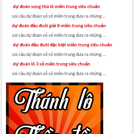
dự đoán song thủ lô miền trung siêu chuẩn
soi cầu dự đoán xổ số miền trung đưa ra những …
dự đoán đầu đuôi giải 8 miền trung siêu chuẩn
soi cầu dự đoán xổ số miền trung đưa ra những …
dự đoán đầu đuôi đặc biệt miền trung siêu chuẩn
soi cầu dự đoán xổ số miền trung đưa ra những …
dự đoán lô 3 số miền trung siêu chuẩn
soi cầu dự đoán xổ số miền trung đưa ra những …