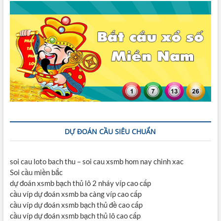
DỰ ĐOÁN CẦU SIÊU CHUẨN
soi cau loto bach thu – soi cau xsmb hom nay chinh xac
Soi cầu miền bắc
dự đoán xsmb bạch thủ lô 2 nháy víp cao cấp
cầu víp dự đoán xsmb ba càng víp cao cấp
cầu víp dự đoán xsmb bạch thủ đề cao cấp
cầu víp dự đoán xsmb bạch thủ lô cao cấp