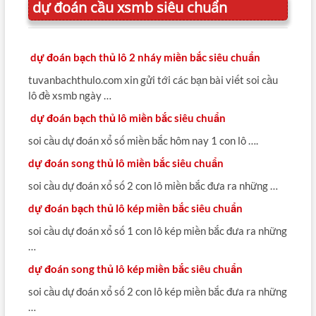
dự đoán cầu xsmb siêu chuẩn
dự đoán bạch thủ lô 2 nháy miền bắc siêu chuẩn
tuvanbachthulo.com xin gửi tới các bạn bài viết soi cầu
lô đề xsmb ngày …
dự đoán bạch thủ lô miền bắc siêu chuẩn
soi cầu dự đoán xổ số miền bắc hôm nay 1 con lô ….
dự đoán song thủ lô miền bắc siêu chuẩn
soi cầu dự đoán xổ số 2 con lô miền bắc đưa ra những …
dự đoán bạch thủ lô kép miền bắc siêu chuẩn
soi cầu dự đoán xổ số 1 con lô kép miền bắc đưa ra những
…
dự đoán song thủ lô kép miền bắc siêu chuẩn
soi cầu dự đoán xổ số 2 con lô kép miền bắc đưa ra những
…